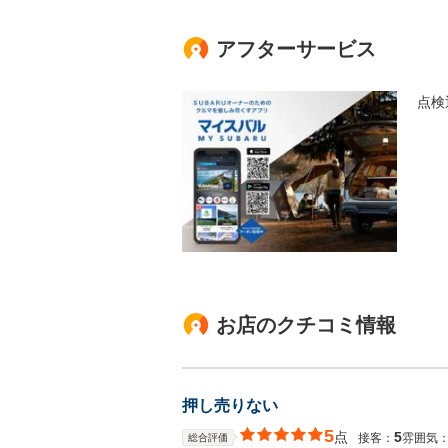
アフターサービス
点検
お店のクチコミ情報
押し売りない
5
点
5
接客：
雰囲気
総合評価