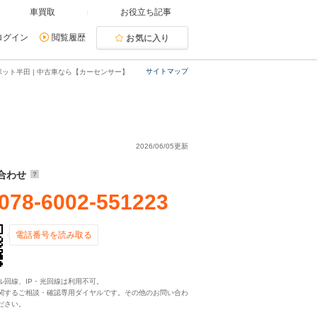
車買取
お役立ち記事
ログイン
閲覧履歴
お気に入り
サイトマップ
ット半田 | 中古車なら【カーセンサー】
2026/06/05更新
合わせ
078-6002-551223
電話番号を読み取る
ル回線、IP・光回線は利用不可。
関するご相談・確認専用ダイヤルです。その他のお問い合わ
ださい。