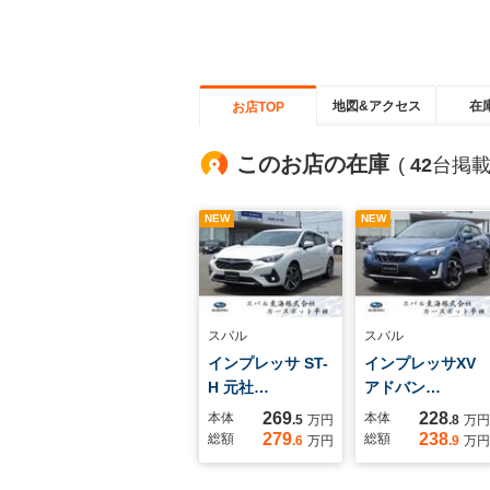
地図&アクセス
在
お店TOP
このお店の在庫
(
42
台掲載
NEW
NEW
スバル
スバル
インプレッサ ST-
インプレッサXV
H 元社…
アドバン…
269
228
本体
本体
.5
万円
.8
万円
279
238
総額
総額
.6
万円
.9
万円