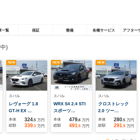
庫一覧
保証
整備
各種サービス
アフター
中)
NEW
NEW
NEW
スバル
スバル
スバル
レヴォーグ 1.8
WRX S4 2.4 STI
クロストレック
GT-H EX …
スポーツ…
2.0 ツー…
324
479
280
本体
本体
本体
.5
万円
.6
万円
.5
万円
339
491
291
総額
総額
総額
.3
万円
.5
万円
.9
万円