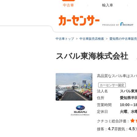
中古車
輸入車
中古車トップ
中古車販売店検索
愛知県の中古車販売
スバル東海株式会社 
高品質なスバル車はス
カーセンサー認定
法人名
スバル東
住所
愛知県半
営業時間
10:00～1
定休日
火曜、水
クチコミ総合評価：
4.7
4.5
接客：
雰囲気：