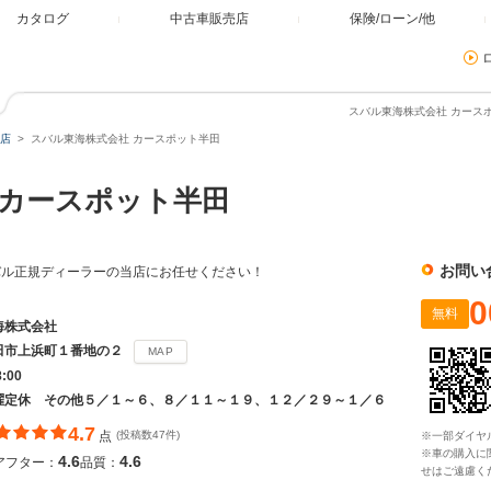
カタログ
中古車販売店
保険/ローン/他
スバル東海株式会社 カースポ
店
スバル東海株式会社 カースポット半田
カースポット半田
お問い
バル正規ディーラーの当店にお任せください！
0
無料
海株式会社
田市上浜町１番地の２
MAP
8:00
曜定休 その他５／１～６、８／１１～１９、１２／２９～１／６
4.7
点
(投稿数47件)
※一部ダイヤ
※車の購入に
4.6
4.6
アフター：
品質：
せはご遠慮く