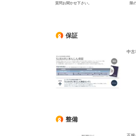
質問お聞かせ下さい。
限
保証
中古
整備
正規