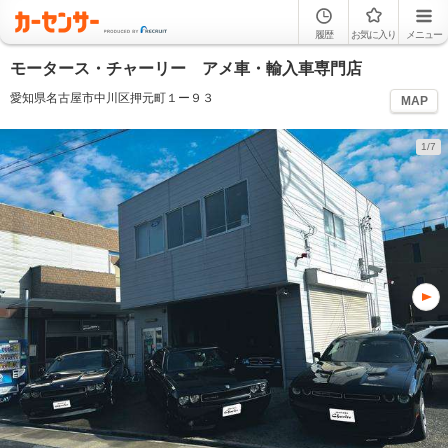
履歴
お気に入り
メニュー
モータース・チャーリー アメ車・輸入車専門店
愛知県名古屋市中川区押元町１ー９３
MAP
1/7