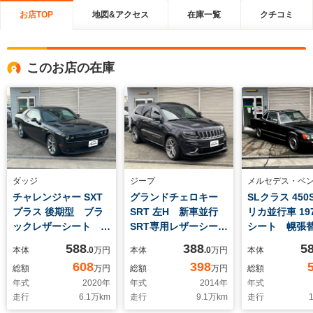
お店TOP
地図&アクセス
在庫一覧
クチコミ
このお店の在庫
ダッジ
ジープ
メルセデス・ベ
チャレンジャー SXT
グランドチェロキー
SLクラス 450
プラス 後期型 ブラ
SRT 左H 新車並行
リカ並行車 197
ックレザーシート
SRT専用レザーシー
シート 幌張
AppleCarPlay
ト カーボンインテリ
588
388
5
本体
.0
万円
本体
.0
万円
本体
ALPINEサウンド
ア SRT専用ステアリ
608
398
総額
万円
総額
万円
総額
DODGE純正20inchホ
ング SRT専用マフラ
年式
2020
年
年式
2014
年
年式
イール バックカメ
ー SRT専用バンパ
走行
6.1
万km
走行
9.1
万km
走行
1
ラ ETC シートヒー
ー SRT専用ボンネッ