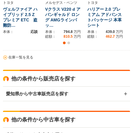
トヨタ
メルセデス・ベンツ
トヨタ
ヴェルファイア ハ
Vクラス V220 d ア
ハリアー 2.0 プレ
イブリッド 2.5 Z
バンギャルド ロン
ミアム アドバンス
プレミア ETC 盗
グ AMGラインパ
トパッケージ 本革
難防…
ッ…
シート
本体：
応談
本体：
794.8
万円
本体：
439.0
万円
総額：
810.5
万円
総額：
462.7
万円
在庫一覧を見る
他の条件から販売店を探す
愛知県から中古車販売店を探す
他の条件から中古車を探す