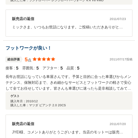
購入した車：ランドローバー レンジローバーヴォーグ 4.4 V8 4WD
販売店の返信
2011/07/23
ミックさま、いつもお世話になります。ご投稿いただきありがとう
ございます！満足いただいたみたいで当社としても大変嬉しいで
す！！今後も何かありましたらいつでもご相談ください！！お知り
合いの方もご紹介いただければ在庫車や現在入庫予定にないお車
フットワークが良い！
も、お客様の予算や希望その他こだわり等をお伺いして厳選した１
台を入庫することも可能ですので、お気軽にご相談ください！この
5
総合評価
2011/07/17投稿
点
度は本当にありがとうございました！これからも、どうぞよろしく
5
5
5
5
接客 :
お願いします！！！
雰囲気 :
アフター :
品質 :
長年お世話になっている車屋さんです。予算と目的に合った車選びからメン
テナンス、保険対応まで、きめ細かなサービスとフットワークの軽さで安心
して全てお任せしています。皆さんも車選びに迷ったら是非相談してみてく
ださい！
ゲスト
購入年月：
2010/12
購入した車：マツダ ビアンテ 2.0 20CS
販売店の返信
2011/07/20
JYEI様、コメントありがとうございます。当店のモットーは販売す