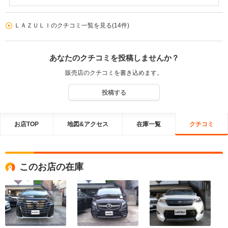
る事だけではなく、お客様に納車してからが大事だと思っていま
す。「納車したら現状販売だから知りません」みたいな、いい加減
な販売方法ではありませんので、ご安心して通勤・ドライブなどで
ＬＡＺＵＬＩのクチコミ一覧を見る(14件)
ご使用下さい！納車時にもお伝えさせて頂きましたが、気になる事
がございましたら遠慮しないでご連絡下さい。カーライフの事で当
店で力になれる事であれば、喜んで協力させていただきます。今後
あなたのクチコミを投稿しませんか？
ともよろしくお願い致します。
販売店のクチコミを書き込めます。
投稿する
お店TOP
地図&アクセス
在庫一覧
クチコミ
このお店の在庫