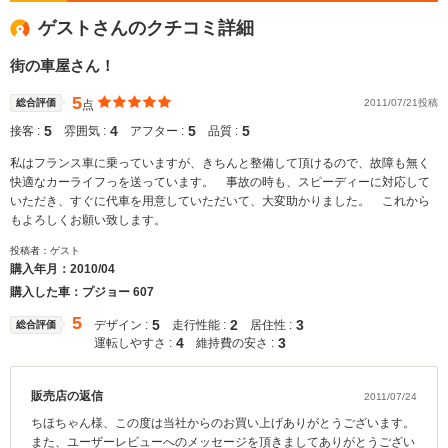
ゲストさんのクチコミ詳細
街の車屋さん！
5
総合評価
2011/07/21投稿
点
5
4
5
5
接客 :
雰囲気 :
アフター :
品質 :
私はフランス車に乗っていますが、きちんと整備して頂けるので、故障も無く
快適なカーライフっを送っています。 事故の時も、スピーディーに対応して
いただき、すぐに代車を用意していただいて、大変助かりました。 これから
もよろしくお願い致します。
投稿者：ゲスト
購入年月：
2010/04
購入した車：プジョー 607
5
5
2
3
デザイン :
走行性能 :
居住性 :
総合評価
4
3
運転しやすさ :
維持費の安さ :
販売店の返信
2011/07/24
ちほちゃん様、この度は当社からのお買い上げありがとうございます。
また、ユーザーレビューへのメッセージを頂きましてありがとうござい