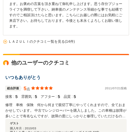
ます。お褒めの言葉を頂き重ねて御礼申し上げます。思う存分プジョー
ライフを満喫して下さい。納車後のメンテナンス等細かな事でも結構で
すのでご相談頂けたらと思います。こちらにお越しの際にはお気軽にご
来店下さい。お待ちしております。今後とも末永くよろしくお願い致し
ます。
ＬＡＺＵＬＩのクチコミ一覧を見る(14件)
他のユーザーのクチコミ
いつもありがとう
5
総合評価
2011/07/21投稿
点
5
5
5
5
接客 :
雰囲気 :
アフター :
品質 :
修理 車検 保険 何から何まで親切丁寧にやってくれますので、全ておま
かせしています。 中古でレンジローバーを購入しました。この車種は故障が
多いことで有名なんですが、故障の度にしっかりと修理していただけるの
で、最近は絶好調！問題なし！の車にうまれかわりました！家族を乗せて遠
ゲスト
くへ旅行に出ても、安心です！
購入年月：
2010/03