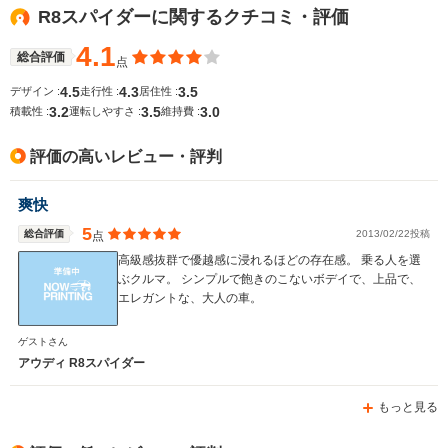
R8スパイダーに関するクチコミ・評価
WLTCモード
-
-
-
燃費
4.1
総合評価
点
4.5
4.3
3.5
デザイン :
走行性 :
居住性 :
3.2
3.5
3.0
積載性 :
運転しやすさ :
維持費 :
排気量
4163cc
5204cc
2480cc
評価の高いレビュー・評判
駆動方式
4WD
4WD
4WD
爽快
5
総合評価
2013/02/22投稿
点
高級感抜群で優越感に浸れるほどの存在感。 乗る人を選
ぶクルマ。 シンプルで飽きのこないボデイで、上品で、
エレガントな、大人の車。
ゲストさん
アウディ R8スパイダー
もっと見る