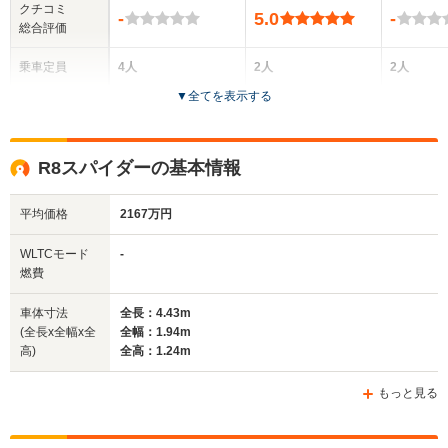
クチコミ
-
5.0
-
総合評価
乗車定員
4人
2人
2人
▼
全てを表示する
ドア数
2ドア
2ドア
2ドア
全高
全高
全
R8スパイダーの基本情報
1.38m
1.24m
1.
平均価格
2167万円
全幅
全幅
全
WLTCモード
-
サイズ
1.86m
1.94m
1.
燃費
全長
全長
(全長x全幅x全高)
4.66m
4.43m
4.
車体寸法
全長：4.43m
(全長x全幅x全
全幅：1.94m
高)
全高：1.24m
ホイールベース
ホイールベース
ホイー
-m
-m
もっと見る