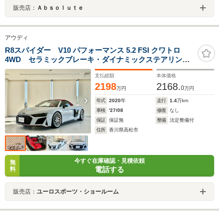
販売店：
Ａｂｓｏｌｕｔｅ
アウディ
R8スパイダー V10 パフォーマンス 5.2 FSI クワトロ
4WD セラミックブレーキ・ダイナミックステアリン
グ・グロスレッドブレーキキャリパー・ファインナッパ
支払総額
本体価格
レザー・ダイヤモンドステッチ・リアビューカメラ
2198
2168.
0
万円
万円
年式
2020
年
走行
1.4
万km
車検
'27/08
修復
なし
保証
保証無
整備
法定整備付
住所
香川県高松市
今すぐ在庫確認・見積依頼
無
電話する
料
販売店：
ユーロスポーツ・ショールーム