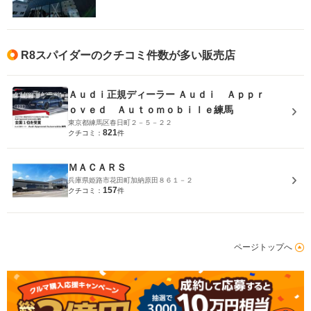
R8スパイダーのクチコミ件数が多い販売店
Ａｕｄｉ正規ディーラー Ａｕｄｉ Ａｐｐｒ
ｏｖｅｄ Ａｕｔｏｍｏｂｉｌｅ練馬
東京都練馬区春日町２－５－２２
821
クチコミ：
件
ＭＡＣＡＲＳ
兵庫県姫路市花田町加納原田８６１－２
157
クチコミ：
件
ページトップへ