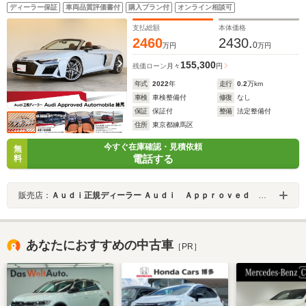
グ Bang & Olufsen アイスシルバー メタリック ダイ
ディーラー保証
車両品質評価書付
購入プラン付
オンライン相談可
ナミックステアリング 5ツインスポークダイナミックデ
ザイン 認定中古車
支払総額
本体価格
2460
2430.
0
万円
万円
155,300
残価ローン
月々
円
年式
2022
年
走行
0.2
万km
車検
車検整備付
修復
なし
保証
保証付
整備
法定整備付
住所
東京都練馬区
今すぐ在庫確認・見積依頼
無
電話する
料
販売店：
Ａｕｄｉ正規ディーラー Ａｕｄｉ Ａｐｐｒｏｖｅｄ Ａｕｔｏｍｏｂｉｌｅ練馬
あなたにおすすめの中古車
［PR］