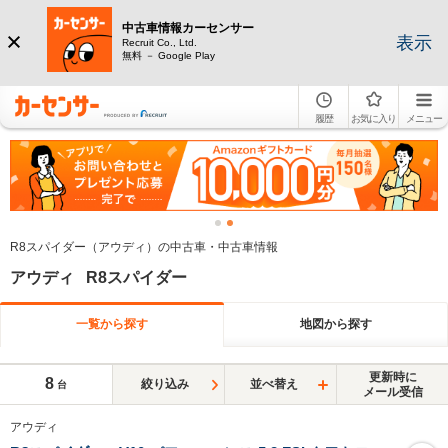
中古車情報カーセンサー
表示
Recruit Co., Ltd.
無料 － Google Play
履歴
お気に入り
メニュー
R8スパイダー（アウディ）の中古車・中古車情報
アウディ R8スパイダー
一覧から探す
地図から探す
更新時に
8
絞り込み
並べ替え
台
メール受信
アウディ