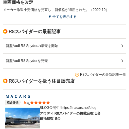
車両価格を改定
メーカー希望小売価格を見直し、新価格が適用された。（2022.10）
全てを表示する
R8スパイダーの最新記事
新型Audi R8 Spyderの販売を開始
新型Audi R8 Spyderを発売
R8スパイダーの最新記事一覧
R8スパイダーを扱う注目販売店
ＭＡＣＡＲＳ
5
総合評価
点
BLOG公開中! https://macars.net/blog
1
アウディ R8スパイダーの
掲載台数
台
8
総掲載数
台