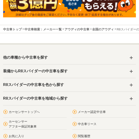
中古車トップ
中古車検索：メーカー一覧
アウディの中古車
全国のアウディ
R8スパイダー
他の車種から中古車を探す
装備からR8スパイダーの中古車を探す
R8スパイダーの中古車を色から探す
R8スパイダーの中古車を地域から探す
カーセンサートップへ
メーカー認定中古車
カーセンサー
中古車リース
アフター保証対象車
お気に入り
閲覧履歴