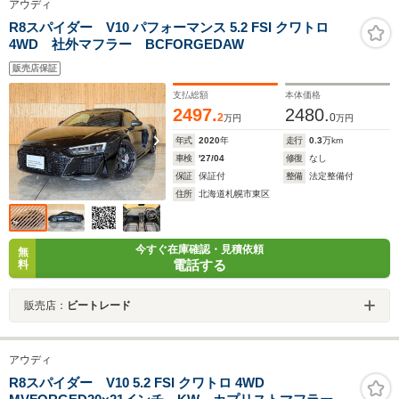
アウディ
R8スパイダー V10 パフォーマンス 5.2 FSI クワトロ
4WD 社外マフラー BCFORGEDAW
販売店保証
支払総額
本体価格
2497.
2480.
2
0
万円
万円
年式
2020
年
走行
0.3
万km
車検
'27/04
修復
なし
保証
保証付
整備
法定整備付
住所
北海道札幌市東区
今すぐ在庫確認・見積依頼
無
電話する
料
販売店：
ビートレード
アウディ
R8スパイダー V10 5.2 FSI クワトロ 4WD