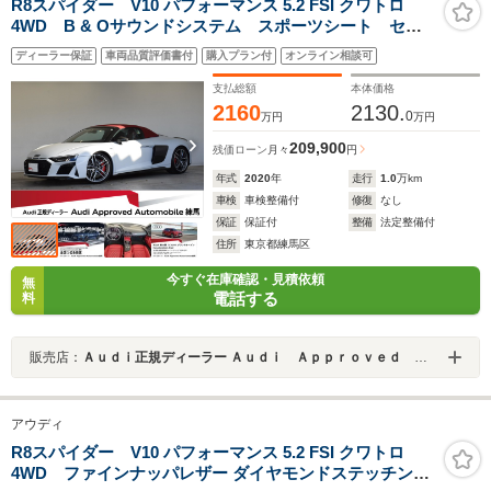
R8スパイダー V10 パフォーマンス 5.2 FSI クワトロ
4WD B & Oサウンドシステム スポーツシート セラ
ミックブレーキ グロスレッドブレーキキャリパー ダイ
ディーラー保証
車両品質評価書付
購入プラン付
オンライン相談可
ナミックステアリング ファインナッパレザー ダイヤモ
ンドステッチングb認定中古車
支払総額
本体価格
2160
2130.
0
万円
万円
209,900
残価ローン
月々
円
年式
2020
年
走行
1.0
万km
車検
車検整備付
修復
なし
保証
保証付
整備
法定整備付
住所
東京都練馬区
今すぐ在庫確認・見積依頼
無
電話する
料
販売店：
Ａｕｄｉ正規ディーラー Ａｕｄｉ Ａｐｐｒｏｖｅｄ Ａｕｔｏｍｏｂｉｌｅ練馬
アウディ
R8スパイダー V10 パフォーマンス 5.2 FSI クワトロ
4WD ファインナッパレザー ダイヤモンドステッチン