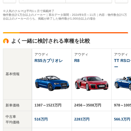
※人気のクルマは平均1ヶ月で掲載終了
物件数合計1万台以上のメーカー｜算出データ期間：2024年9月～11月｜内容：物件数合計1万
台以上のメーカーのうち、掲載が終了した物件数が1,000台以上の場合
よく一緒に検討される車種を比較
アウディ
アウディ
アウディ
RS5カブリオレ
R8
TT RS
ー
基本情報
新車価格
1387～1523万円
2456～3508万円
978～10
中古車
516万円
2283万円
566.3万円
平均価格