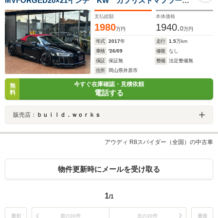
MVFORGED20×21インチ KW カプリストマフラー
Maxtonエアロ REBTECH ECUチューン HI-MOHSボ
支払総額
本体価格
ディコート
1980
1940.
0
万円
万円
年式
2017
年
走行
1.5
万km
車検
'26/09
修復
なし
保証
保証無
整備
法定整備無
住所
岡山県井原市
今すぐ在庫確認・見積依頼
無
電話する
料
販売店：
ｂｕｉｌｄ．ｗｏｒｋｓ
アウディ R8スパイダー（全国）の中古車
物件更新時にメールを受け取る
1
/1
最初
前の30件
次の30件
最後