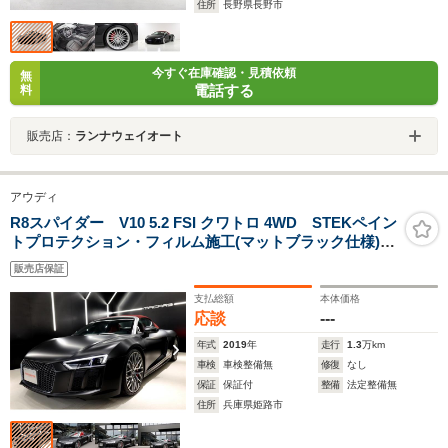
住所
長野県長野市
今すぐ在庫確認・見積依頼
無
電話する
料
販売店：
ランナウェイオート
アウディ
R8スパイダー V10 5.2 FSI クワトロ 4WD STEKペイン
トプロテクション・フィルム施工(マットブラック仕様)カ
ーボンインテリア・レッドレザー・社外品マフラー
販売店保証
支払総額
本体価格
応談
---
年式
2019
年
走行
1.3
万km
車検
車検整備無
修復
なし
保証
保証付
整備
法定整備無
住所
兵庫県姫路市