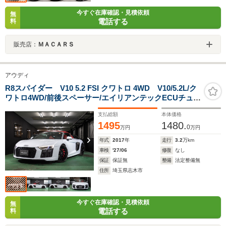
今すぐ在庫確認・見積依頼
無
電話する
料
販売店：
ＭＡＣＡＲＳ
アウディ
R8スパイダー V10 5.2 FSI クワトロ 4WD V10/5.2L/ク
ワトロ4WD/前後スペーサー/エイリアンテックECUチュー
ン/社外ステンレスマフラー(バルブスイッチ付)
支払総額
本体価格
1495
1480.
0
万円
万円
年式
2017
年
走行
3.2
万km
車検
'27/06
修復
なし
保証
保証無
整備
法定整備無
住所
埼玉県志木市
今すぐ在庫確認・見積依頼
無
電話する
料