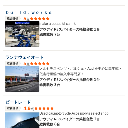
ｂｕｉｌｄ．ｗｏｒｋｓ
5
総合評価
点
make a beautiful car life
1
アウディ R8スパイダーの
掲載台数
台
7
総掲載数
台
ランナウェイオート
5
総合評価
点
メルセデスベンツ・ポルシェ・Audiを中心に高年式・
低走行距離の輸入車専門店！
1
アウディ R8スパイダーの
掲載台数
台
3
総掲載数
台
ビートレード
4.9
総合評価
点
Used car.motorcycle.Accessory,s select shop
1
アウディ R8スパイダーの
掲載台数
台
8
総掲載数
台