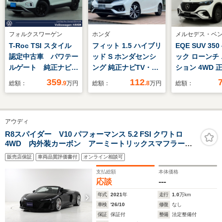
フォルクスワーゲン
ホンダ
メルセデス・ベ
T-Roc TSI スタイル
フィット 1.5 ハイブリ
EQE SUV 35
認定中古車 パワテー
ッド S ホンダセンシ
ック ローンチ
ルゲート 純正ナビ
ング 純正ナビTV・前
ション 4WD 
デジタルメーター 障
後ドライブレコーダ
中古車/2年保証
359
112
総額：
.9
万円
総額：
.8
万円
総額：
害物センサー 衝突軽
ー・バックカメラ・
ラインエクス
減ブレーキ 後側方車
Bluetooth・ワンオー
インテリア/レ
両接近警報 IQヘッ
ナー車
ート/ヘッドア
アウディ
ドライト CarPlay
ィスプレイ/ブ
LEDヘッドライト バ
ター3Dサラウ
R8スパイダー V10 パフォーマンス 5.2 FSI クワトロ
4WD 内外装カーボン アーミートリックスマフラー
ックカメラ
ウンドシステム
VOSSEN FORGED S17-04 20インチ&21インチ パイロ
トトランクオ
販売店保証
車両品質評価書付
オンライン相談可
ットスーパースポーツ4S フロントプロテクションフィ
ー/ヒートポン
ルム KW HAS(ハイトアジャスタブルスプリング)キット
支払総額
本体価格
バランスPKG
応談
---
年式
2021
年
走行
1.0
万km
車検
'26/10
修復
なし
保証
保証付
整備
法定整備付