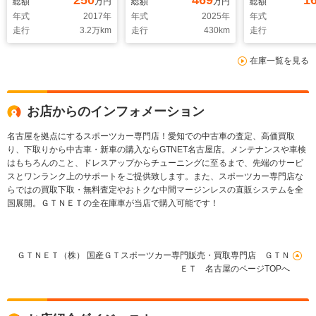
250
469
1
総額
万円
総額
万円
総額
ン 専用GRリアス
テックドラレ
年式
2017
年
年式
2025
年
年式
ポ カロッツェリアナ
ンジカラーハ
走行
3.2
万km
走行
430
km
走行
ビ フルセグ バック
ーシート シ
カメラ ETC OPイ
ター キーレ
在庫一覧を見る
ンタークーラースプレ
ー 純正17アルミ
お店からのインフォメーション
名古屋を拠点にするスポーツカー専門店！愛知での中古車の査定、高価買取
り、下取りから中古車・新車の購入ならGTNET名古屋店。メンテナンスや車検
はもちろんのこと、ドレスアップからチューニングに至るまで、先端のサービ
スとワンランク上のサポートをご提供致します。また、スポーツカー専門店な
らではの買取下取・無料査定やおトクな中間マージンレスの直販システムを全
国展開。ＧＴＮＥＴの全在庫車が当店で購入可能です！
ＧＴＮＥＴ（株） 国産ＧＴスポーツカー専門販売・買取専門店 ＧＴＮ
ＥＴ 名古屋のページTOPへ