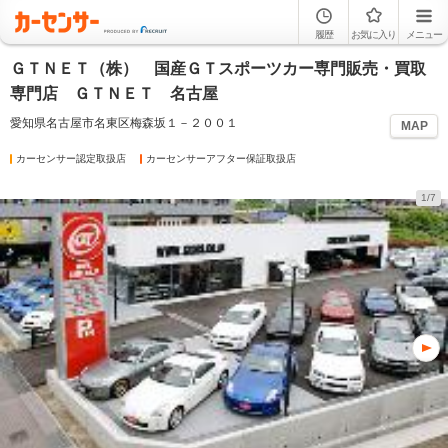
履歴
お気に入り
メニュー
ＧＴＮＥＴ（株） 国産ＧＴスポーツカー専門販売・買取
専門店 ＧＴＮＥＴ 名古屋
愛知県名古屋市名東区梅森坂１－２００１
MAP
カーセンサー認定取扱店
カーセンサーアフター保証取扱店
1/7