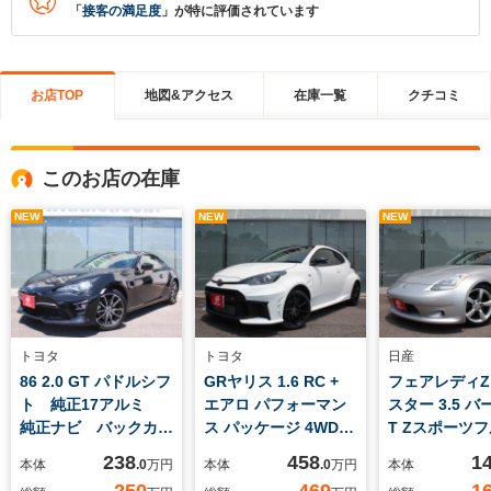
「
接客の満足度
」が特に評価されています
お店TOP
地図&アクセス
在庫一覧
クチコミ
このお店の在庫
NEW
NEW
NEW
トヨタ
トヨタ
日産
86 2.0 GT パドルシフ
GRヤリス 1.6 RC +
フェアレディ
ト 純正17アルミ
エアロ パフォーマン
スター 3.5 
純正ナビ バックカメ
ス パッケージ 4WD
T Zスポーツ
ラ ETC ドラレコ
縦引きサイド 純正
ロ HKSマ
238
458
1
本体
.0
万円
本体
.0
万円
本体
LEDヘッドライト
OPデフ OPエアコ
純正18アルミ