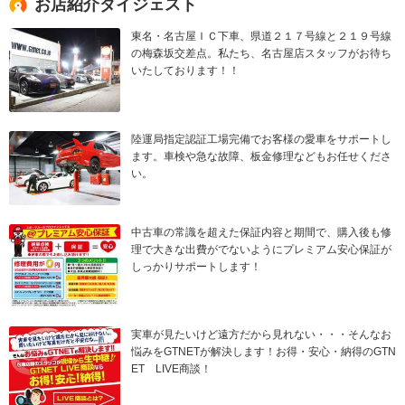
お店紹介ダイジェスト
東名・名古屋ＩＣ下車、県道２１７号線と２１９号線
の梅森坂交差点。私たち、名古屋店スタッフがお待ち
いたしております！！
陸運局指定認証工場完備でお客様の愛車をサポートし
ます。車検や急な故障、板金修理などもお任せくださ
い。
中古車の常識を超えた保証内容と期間で、購入後も修
理で大きな出費がでないようにプレミアム安心保証が
しっかりサポートします！
実車が見たいけど遠方だから見れない・・・そんなお
悩みをGTNETが解決します！お得・安心・納得のGTN
ET LIVE商談！