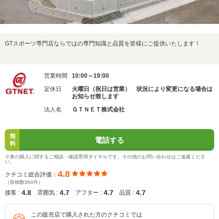
GTスポーツ専門店ならではの専門知識と品質を皆様にご提供いたします！
営業時間
10:00～19:00
定休日
火曜日（祝日は営業） 状況により変更になる場合は
お知らせ致します
法人名
ＧＴＮＥＴ株式会社
無
電話する
料
※車の購入に関するご相談・確認専用ダイヤルです。その他のお問い合わせはご遠慮くださ
い。
4.8
クチコミ総合評価：
（投稿数364件）
4.8
4.7
4.7
4.7
接客 :
雰囲気 :
アフター :
品質 :
この販売店で購入された方のクチコミでは