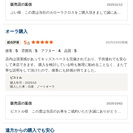
販売店の返信
2025/11/12
ぷい様 この度は当社のカローラクロスをご購入頂きまして誠にあり
がとうございます。高い評価を頂き感謝致します。お車を見ている姿
から大変気に入っていただけたことが伝わってきました。今後ともこ
のような評価が頂けるよう頑張って参ります。お知り合いの方にも是
オーラ購入
非お勧めください。ありがとうございました。
5
総合評価
2025/10/02投稿
点
5
5
4
5
接客 :
雰囲気 :
アフター :
品質 :
店内は清潔感があってキッズスペースも完備されており、子供連れでも安心
して来店できます。 購入を検討している時も無理に勧めることなく、また丁
寧な説明をして頂けたので、接客にも好感が持てました。
ピストル
購入年月：
2025/10
購入した車：日産 ノートオーラ
販売店の返信
2025/10/02
ピストル様 この度は当店のお車をご成約いただき誠にありがとうご
ざいます。キッズスペースはもちろん動画視聴ができるスペースもご
ざいますので商談に集中できるとのお声を頂いております。お客様目
線の販売を行っております。お車を気に入り納得しての購入をしてい
遠方からの購入でも安心