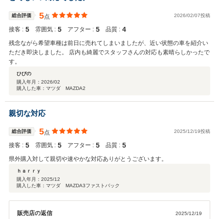
5
総合評価
2026/02/07投稿
点
5
5
5
4
接客 :
雰囲気 :
アフター :
品質 :
残念ながら希望車種は前日に売れてしまいましたが、近い状態の車を紹介い
ただき即決しました。 店内も綺麗でスタッフさんの対応も素晴らしかったで
す。
ひびの
購入年月：
2026/02
購入した車：マツダ MAZDA2
親切な対応
5
総合評価
2025/12/19投稿
点
5
5
5
5
接客 :
雰囲気 :
アフター :
品質 :
県外購入対して親切や速やかな対応ありがとうございます。
ｈａｒｒｙ
購入年月：
2025/12
購入した車：マツダ MAZDA3ファストバック
販売店の返信
2025/12/19