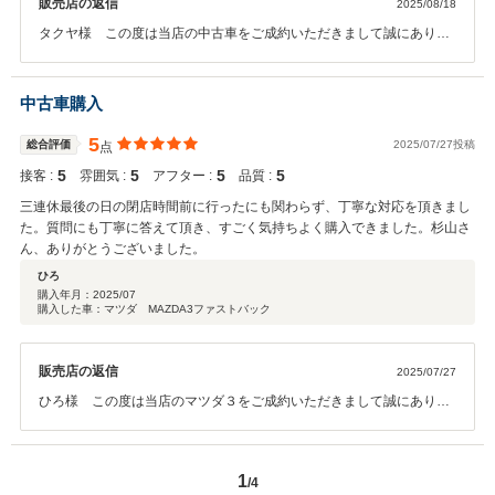
販売店の返信
2025/08/18
タクヤ様 この度は当店の中古車をご成約いただきまして誠にありが
とうございます。わたくし自身もわかりやすい接客に努めておりま
す。やはりいいお車を扱っているお店でもお客様目線に立っていない
販売店では購入の意欲が湧かないと感じております。整備士含め的確
中古車購入
なアドバイスができるように努力して参ります。たくさんのお褒めの
言葉ありがとうございます。今お乗りのお車が無事次の車にバトンタ
5
総合評価
2025/07/27投稿
点
ッチできるように祈っております。ご納車まで今しばらくお待ちくだ
5
5
5
5
接客 :
雰囲気 :
アフター :
品質 :
さい。ありがとうございました。
三連休最後の日の閉店時間前に行ったにも関わらず、丁寧な対応を頂きまし
た。質問にも丁寧に答えて頂き、すごく気持ちよく購入できました。杉山さ
ん、ありがとうございました。
ひろ
購入年月：
2025/07
購入した車：マツダ MAZDA3ファストバック
販売店の返信
2025/07/27
ひろ様 この度は当店のマツダ３をご成約いただきまして誠にありが
とうございます。 お客様にはどのお時間でも親切丁寧な接客を目指
し日々努力をしております。ご不安な部分が無いようにしっかりと見
ていただきましたのでこちらも安心して商談ができました。何回も足
1
/4
をお運びになりこのお車を選んで頂けたこと大変うれしく思います。