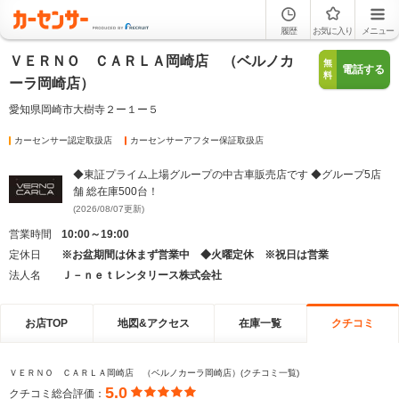
履歴
お気に入り
メニュー
ＶＥＲＮＯ ＣＡＲＬＡ岡崎店 （ベルノカ
無
電話する
料
ーラ岡崎店）
愛知県岡崎市大樹寺２ー１ー５
カーセンサー認定取扱店
カーセンサーアフター保証取扱店
◆東証プライム上場グループの中古車販売店です ◆グループ5店
舗 総在庫500台！
(2026/08/07更新)
営業時間
10:00～19:00
定休日
※お盆期間は休まず営業中 ◆火曜定休 ※祝日は営業
法人名
Ｊ－ｎｅｔレンタリース株式会社
お店TOP
地図&アクセス
在庫一覧
クチコミ
ＶＥＲＮＯ ＣＡＲＬＡ岡崎店 （ベルノカーラ岡崎店）(クチコミ一覧)
5.0
クチコミ総合評価：