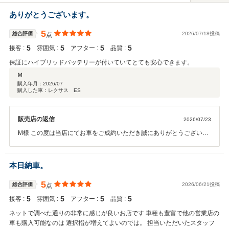
ありがとうございます。
5
総合評価
2026/07/18投稿
点
5
5
5
5
接客 :
雰囲気 :
アフター :
品質 :
保証にハイブリッドバッテリーが付いていてとても安心できます。
Ｍ
購入年月：
2026/07
購入した車：レクサス ES
販売店の返信
2026/07/23
M様 この度は当店にてお車をご成約いただき誠にありがとうございま
す。 当店の保証はハイブリッドバッテリーの他にも幅広い部品に対応
しておりますので、万が一の故障の際もご安心いただけるかと存じま
す。 お車しっかりと準備させていただきますので、ご納車まで今しば
本日納車。
らくお待ちくださいませ。 この度はありがとうございました。
5
総合評価
2026/06/21投稿
点
5
5
5
5
接客 :
雰囲気 :
アフター :
品質 :
ネットで調べた通りの非常に感じが良いお店です 車種も豊富で他の営業店の
車も購入可能なのは 選択指が増えてよいのでは。 担当いただいたスタッフ