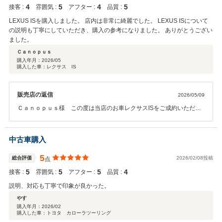
4
5
4
5
接客 :
雰囲気 :
アフター :
品質 :
LEXUS ISを購入しました。 店内は非常に綺麗でした。 LEXUS ISについて
の説明も丁寧にしていただき、購入の参考になりました。 ありがとうござい
ました。
Ｃａｎｏｐｕｓ
購入年月：
2026/05
購入した車：レクサス IS
販売店の返信
2026/05/09
Ｃａｎｏｐｕｓ様 この度は当店のお車レクサスISをご成約いただき
まして誠にありがとうございます。お車の説明はこの先長い付き合い
となる相棒ですのでしっかりとご理解いただけるようにお話をさせて
いただきました。参考になったこと嬉しく思います。納車まで、まだ
中古車購入
お時間がございますが楽しみにお待ちください。ありがとうございま
した。
5
総合評価
2026/02/08投稿
点
5
5
5
4
接客 :
雰囲気 :
アフター :
品質 :
説明、対応も丁寧で印象が良かった。
やす
購入年月：
2026/02
購入した車：トヨタ カローラツーリング