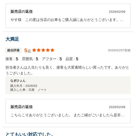
販売店の返信
2026/02/09
やす様 この度は当店のお車をご購入誠にありがとうございます。親
切丁寧にわかりやすくご説明をさせていただいております。ご不安な
くお車をご購入いただきたいと思っておりますので伝わっており安心
しました。納車までまだお時間がございますがしっかりとご用意いた
大満足
します。ありがとうございました。
5
総合評価
2026/02/07投稿
点
5
5
5
5
接客 :
雰囲気 :
アフター :
品質 :
担当者さんは人当たりも良く、接客も大変素晴らしい買ったです。ありがと
うございました。
なぎひょん
購入年月：
2026/02
購入した車：日産 ノート
販売店の返信
2026/02/08
こちらこそありがとうございました。 またご縁がごいましたら是非よ
ろしくお願いします。
とてもいい対応でした。