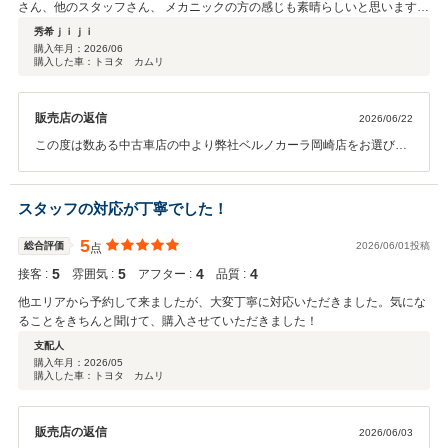
さん、他のスタッフさん、 メカニックの方の感じも素晴らしいと思いますの
嫁も満足してます。 ありがとうございます。
秀希ｊｉｊｉ
購入年月：
2026/06
購入した車：トヨタ カムリ
販売店の返信
2026/06/22
この度は数ある中古車店の中より弊社ベルノカーラ岡崎店をお選びい
ただきまして 誠にありがとうございました。 お近くでございますので
何かございましたら遠慮なくいつでもご連絡いただけましたらと思い
ます。 今後も安全運転でカーライフをお楽しみ下さいませ。 ありがと
スタッフの対応が丁寧でした！
うございました。
5
総合評価
2026/06/01投稿
点
5
5
4
4
接客 :
雰囲気 :
アフター :
品質 :
他エリアから予約して来ましたが、大変丁寧に対応いただきました。気にな
ることをきちんと聞けて、購入させていただきました！
支配人
購入年月：
2026/05
購入した車：トヨタ カムリ
販売店の返信
2026/06/03