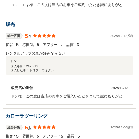
ｈａｒｒｙ様 この度は当店のお車をご成約いただき誠にありがとう
ございます。今回遠方よりご不安なく購入を頂きたくオンライン商談
を行いご納得の上、安心してご購入を頂けましたことを嬉しく思いま
す。遠方の方ですとレスポンス次第では納車が長くなってしまいます
販売
が、ｈａｒｒｙ様はとてもスムーズに納車まで動いていただけました
ので感謝申し上げます。新しいお車は雪道も安全なAWD車ですので活
5
総合評価
2025/12/12投稿
点
躍すること間違いなしです。雪道ご安全に！ ありがとうございまし
5
5
‐
3
接客 :
雰囲気 :
アフター :
品質 :
た。
レンタルアップの車が好みなら安い
ドン
購入年月：
2025/12
購入した車：トヨタ ヴォクシー
販売店の返信
2025/12/13
ドン様 この度は当店のお車をご購入いただきまして誠にありがとう
ございます。 自社のレンタアップの強みとグレードや色などこだわっ
たオークション仕入れの２本柱で販売を行っております。 整備も行き
届いたレンタアップのお車は非常にお値打ちとなっており多くのお客
カローラツーリング
様から満足したお声を頂いております。 短い期間での納車となります
がしっかりご準備致します。納車を楽しみにお待ちください。ありが
5
総合評価
2025/12/06投稿
点
とうございました。
5
5
5
5
接客 :
雰囲気 :
アフター :
品質 :