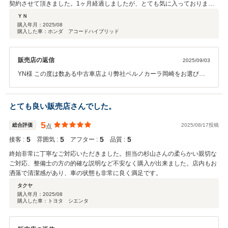
契約させて頂きました。1ヶ月経過しましたが、とても気に入っておりま
す。
ＹＮ
購入年月：
2025/08
購入した車：ホンダ アコードハイブリッド
販売店の返信
2025/09/03
YN様 この度は数ある中古車店より弊社ベルノカーラ岡崎をお選びい
ただきまして誠にありがとうございました。 アコード気に入っていた
だいているみたいで何よりです。 今後も安全運転でHONDAカーライ
フをお楽しみ下さい！ 何かございましたらご気軽にご気軽にご連絡く
とても良い販売店さんでした。
ださいませ。 こちらこそありがとうございました。
5
総合評価
2025/08/17投稿
点
5
5
5
5
接客 :
雰囲気 :
アフター :
品質 :
終始非常に丁寧なご対応いただきました。担当の杉山さんの柔らかい親切な
ご対応、整備士の方の的確な説明など不安なく購入が出来ました。店内もお
洒落で清潔感があり、車の状態も非常に良く満足です。
タクヤ
購入年月：
2025/08
購入した車：トヨタ シエンタ