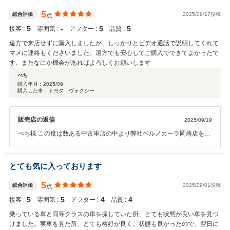
ただきたい思いから大手さんのような無理なおススメは行っておりま
せん。これからも親切丁寧な接客に努めて参ります。納車時まで楽し
5
総合評価
2025/09/17投稿
点
みにお待ちください。ありがとうございました。
5
‐
5
5
接客 :
雰囲気 :
アフター :
品質 :
遠方で来店せずに購入しましたが、しっかりとビデオ通話で説明してくれて
マメに連絡もくださいました。遠方でも安心してご購入でできてよかったで
す。またなにか機会があればよろしくお願いします
べち
購入年月：
2025/09
購入した車：トヨタ ヴォクシー
販売店の返信
2025/09/19
べち様 この度は数ある中古車店の中より弊社ベルノカーラ岡崎店をお
選びいただきまして 誠にありがとうございました。 遠方ではございま
すが、何かございましたら遠慮なくいつでもご連絡いただけましたら
と思います。 今後も安全運転でカーライフをお楽しみ下さいませ。 あ
とても気に入っております
りがとうございました。
5
総合評価
2025/09/01投稿
点
5
5
4
4
接客 :
雰囲気 :
アフター :
品質 :
乗っている車と同等クラスの車を探していた所、とても状態が良い車を見つ
けました。実車を見た所、とても格好が良く、状態も良かったので、翌日に