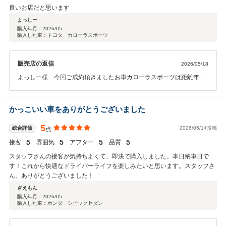
良いお店だと思います
よっしー
購入年月：
2026/05
購入した車：トヨタ カローラスポーツ
販売店の返信
2026/05/18
よっしー様 今回ご成約頂きましたお車カローラスポーツは距離年式
と浅く状態の良いお車でした。弊社ではお客様に寄り添った営業を常
に心がけております。今後もこのような温かいお言葉が頂けるよう取
組んで参ります。この度はありがとうございました。
かっこいい車をありがとうございました
5
総合評価
2026/05/14投稿
点
5
5
5
5
接客 :
雰囲気 :
アフター :
品質 :
スタッフさんの接客が気持ちよくて、即決で購入しました。本日納車日で
す！これから快適なドライバーライフを楽しみたいと思います。スタッフさ
ん、ありがとうございました！
ざえもん
購入年月：
2026/05
購入した車：ホンダ シビックセダン