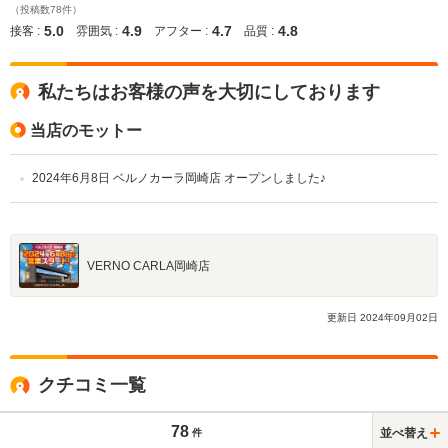
（投稿数78件）
5.0
4.9
4.7
4.8
接客 :
雰囲気 :
アフター :
品質 :
私たちはお客様の声を大切にしております
当店のモットー
2024年6月8日 ベルノカーラ岡崎店 オープンしました♪
VERNO CARLA岡崎店
更新日
2024
年
09
月
02
日
クチコミ一覧
78
並べ替え
件