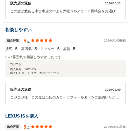
販売店の返信
2026/06/22
この度は数ある中古車店の中より弊社ベルノカーラ岡崎店をお選びい
ただきまして 誠にありがとうございました。 また何かございましたら
遠慮なくいつでもご連絡いただけましたらと思います。 今後も安全運
転でカーライフをお楽しみ下さいませ。 ありがとうございました。
相談しやすい
5
総合評価
2026/05/05投稿
点
5
5
5
5
接客 :
雰囲気 :
アフター :
品質 :
いい雰囲気で相談しやすかったです
コジコジ
購入年月：
2026/05
購入した車：トヨタ カローラワゴン
販売店の返信
2026/05/09
コジコジ様 この度は当店のカローラフィールダーをご成約いただき
まして誠にありがとうございます。お車だけがよくても購入には繋が
らないと当店は考えております。購入までの雰囲気の良さを感じてい
ただけまして大変嬉しく思います。相談から始まることが多いと思っ
LEXUS ISを購入
おりますので今後もこの接客を磨き続けて参ります。お車しっかりと
ご準備をし納車をさせていただきます。ありがとうございました。
5
総合評価
2026/05/01投稿
点