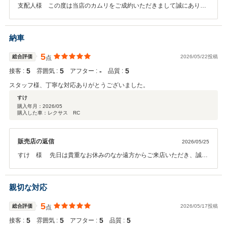
支配人様 この度は当店のカムリをご成約いただきまして誠にありが
とうございました。遠方からのご購入でもスピーディーに納車をさせ
ていただいております。どなたでもご不安な点が無いよう親切丁寧を
な接客に今後も努めて参ります。納車までお時間がございますがしっ
納車
かりと準備をさせていただきます。ありがとうございました。
5
総合評価
2026/05/22投稿
点
5
5
‐
5
接客 :
雰囲気 :
アフター :
品質 :
スタッフ様、丁寧な対応ありがとうございました。
すけ
購入年月：
2026/05
購入した車：レクサス RC
販売店の返信
2026/05/25
すけ 様 先日は貴重なお休みのなか遠方からご来店いただき、誠に
ありがとうございました。 その後お車の状態はいかがでしょうか？ 遠
方にはなりますが、お困りごと等ございましたらお気軽にご連絡くだ
さいませ。 この度はご契約頂きまして、誠にありがとうございまし
親切な対応
た。
5
総合評価
2026/05/17投稿
点
5
5
5
5
接客 :
雰囲気 :
アフター :
品質 :