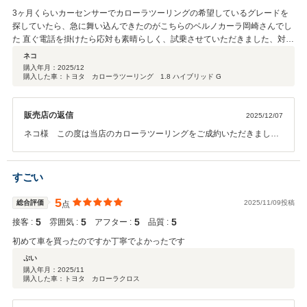
3ヶ月くらいカーセンサーでカローラツーリングの希望しているグレードを
探していたら、急に舞い込んできたのがこちらのベルノカーラ岡崎さんでし
た 直ぐ電話を掛けたら応対も素晴らしく、試乗させていただきました、対応
して頂いた担当の杉山様（店長代理）のテキパキした印象が素晴らしかった
ネコ
です！（大変忙しそうでした）今後とも宜しくお願い致します。
購入年月：
2025/12
購入した車：トヨタ カローラツーリング 1.8 ハイブリッド G
販売店の返信
2025/12/07
ネコ様 この度は当店のカローラツーリングをご成約いただきまして
誠にありがとうございます。大変お値打ちな車でしたので問い合わせ
の数もすごく多く中ネコ様に見つけていただき即決のご商談ができま
したこと感謝しております。試乗らしいものではありませんでしたが
すごい
場内を少し動かしただけで車両間隔をつかんでいただき安心しまし
た。テキパキした姿見ていただき嬉しく思います。納車までお時間が
5
総合評価
2025/11/09投稿
点
ございますが楽しみにお待ちください。ありがとうございました。
5
5
5
5
接客 :
雰囲気 :
アフター :
品質 :
初めて車を買ったのですか丁寧でよかったです
ぷい
購入年月：
2025/11
購入した車：トヨタ カローラクロス