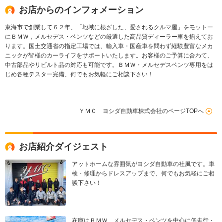
方位カメラ 純正ナビ
ル
お店からのインフォメーション
&TV
東海市で創業して６２年、「地域に根ざした、愛されるクルマ屋」をモットー
にＢＭＷ，メルセデス・ベンツなどの厳選した高品質ディーラー車を揃えてお
ります。国土交通省の指定工場では、輸入車・国産車を問わず経験豊富なメカ
ニックが皆様のカーライフをサポートいたします。お客様のご予算に合わて、
中古部品やリビルト品の対応も可能です。ＢＭＷ・メルセデスベンツ専用をは
じめ各種テスター完備、何でもお気軽にご相談下さい！
ＹＭＣ ヨシダ自動車株式会社のページTOPへ
お店紹介ダイジェスト
アットホームな雰囲気がヨシダ自動車の社風です。車
検・修理からドレスアップまで、何でもお気軽にご相
談下さい！
在庫はＢＭＷ、メルセデス・ベンツを中心に低走行・