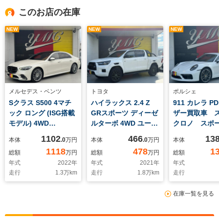
このお店の在庫
NEW
NEW
NEW
メルセデス・ベンツ
トヨタ
ポルシェ
Sクラス S500 4マチ
ハイラックス 2.4 Z
911 カレラ P
ック ロング (ISG搭載
GRスポーツ ディーゼ
ザー買取車 
モデル) 4WD
ルターボ 4WD ユーザ
クロノ スポ
MP202202 ワンオー
ー買取車 ワンオーナ
イン スポー
1102
466
13
本体
.0
万円
本体
.0
万円
本体
ナー 左ハンドル ダ
ー 純正ナビ 全方位
ースト 20/2
1118
478
1
総額
万円
総額
万円
総額
イヤモンドステッチブ
カメラ 純正18イン
クラシックホ
年式
2022
年
年式
2021
年
年式
ラウンレザー パノラ
チAW ハーフレザー
エントリード
走行
1.3
万km
走行
1.8
万km
走行
ミックスライディング
シート コーナーセン
パワステプラ
ルーフ ブルメスター
サー TOYOTAデカ
ックテールパ
在庫一覧を見る
サウンド ARヘッド
ール パワーシート
ライバシーガ
アップディスプレイ
パドルシフト レーダ
ートヒーター
純正20インチAW 全
ークルーズコントロー