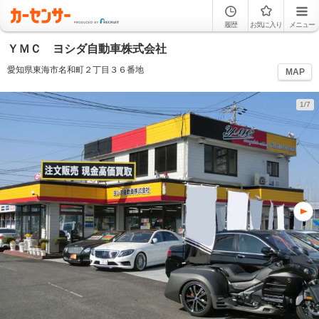
履歴
お気に入り
メニュー
ＹＭＣ ヨシダ自動車株式会社
愛知県東海市名和町２丁目３６番地
MAP
1/7