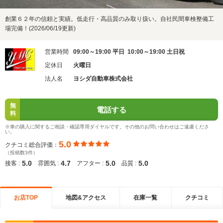
創業６２年の信頼と実績。低走行・高品質のみ取り扱い。自社民間車検整備工
場完備！(2026/06/19更新)
営業時間
09:00～19:00 平日 10:00～19:00 土日祝
定休日
火曜日
法人名
ヨシダ自動車株式会社
無
電話する
料
※車の購入に関するご相談・確認専用ダイヤルです。その他のお問い合わせはご遠慮くださ
い。
5.0
クチコミ総合評価：
（投稿数3件）
5.0
4.7
5.0
5.0
接客 :
雰囲気 :
アフター :
品質 :
お店TOP
地図&アクセス
在庫一覧
クチコミ