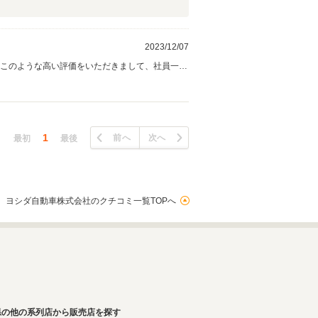
2023/12/07
もこのような高い評価をいただきまして、社員一同
がとうございます。
1
前へ
次へ
最初
最後
 ヨシダ自動車株式会社のクチコミ一覧TOPへ
県の他の系列店から販売店を探す