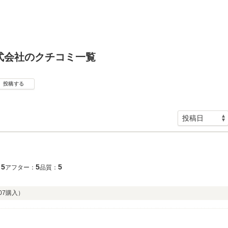
式会社のクチコミ一覧
投稿する
5
5
5
：
アフター：
品質：
07
購入）