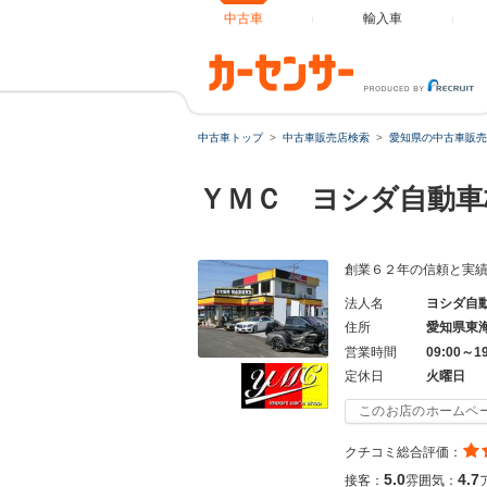
中古車
輸入車
中古車トップ
中古車販売店検索
愛知県の中古車販売
ＹＭＣ ヨシダ自動
創業６２年の信頼と実
法人名
ヨシダ自
住所
愛知県東
営業時間
09:00～1
定休日
火曜日
このお店のホームペ
クチコミ総合評価：
5.0
4.7
接客：
雰囲気：