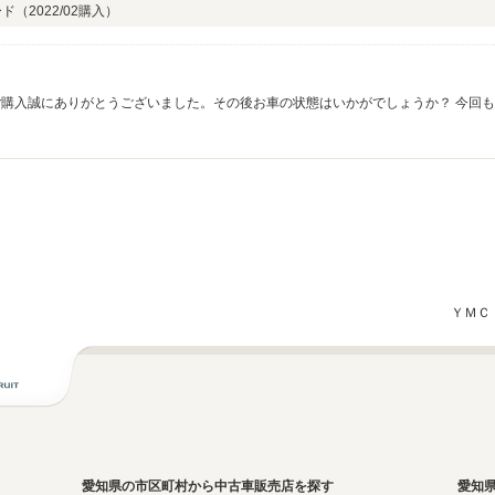
ード（
2022/02
購入）
ご購入誠にありがとうございました。その後お車の状態はいかがでしょうか？ 今回
ひお気軽にご連絡ください。 今後とも、どうぞ宜しくお願い致します。 いつもあり
ＹＭＣ
愛知県の市区町村から中古車販売店を探す
愛知