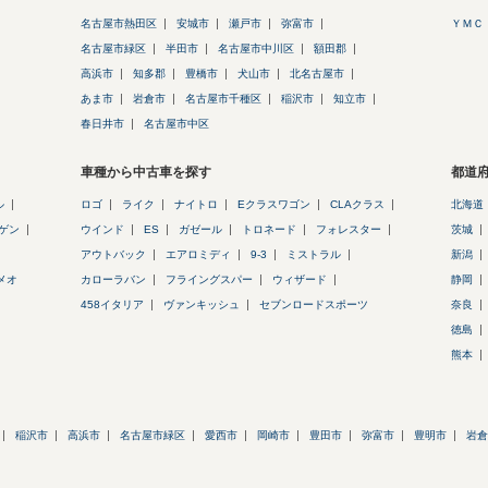
名古屋市熱田区
安城市
瀬戸市
弥富市
ＹＭＣ
名古屋市緑区
半田市
名古屋市中川区
額田郡
高浜市
知多郡
豊橋市
犬山市
北名古屋市
あま市
岩倉市
名古屋市千種区
稲沢市
知立市
春日井市
名古屋市中区
車種から中古車を探す
都道
ル
ロゴ
ライク
ナイトロ
Eクラスワゴン
CLAクラス
北海道
ゲン
ウインド
ES
ガゼール
トロネード
フォレスター
茨城
アウトバック
エアロミディ
9-3
ミストラル
新潟
メオ
カローラバン
フライングスパー
ウィザード
静岡
458イタリア
ヴァンキッシュ
セブンロードスポーツ
奈良
徳島
熊本
稲沢市
高浜市
名古屋市緑区
愛西市
岡崎市
豊田市
弥富市
豊明市
岩倉