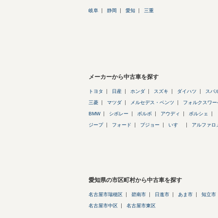
岐阜
静岡
愛知
三重
メーカーから中古車を探す
トヨタ
日産
ホンダ
スズキ
ダイハツ
スバ
三菱
マツダ
メルセデス・ベンツ
フォルクスワー
BMW
シボレー
ボルボ
アウディ
ポルシェ
ジープ
フォード
プジョー
いすゞ
アルファロ
愛知県の市区町村から中古車を探す
名古屋市瑞穂区
碧南市
日進市
あま市
知立市
名古屋市中区
名古屋市東区