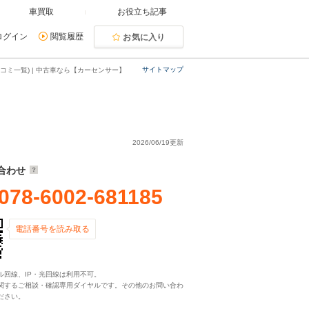
車買取
お役立ち記事
ログイン
閲覧履歴
お気に入り
サイトマップ
コミ一覧) | 中古車なら【カーセンサー】
2026/06/19更新
合わせ
078-6002-681185
電話番号を読み取る
ル回線、IP・光回線は利用不可。
関するご相談・確認専用ダイヤルです。その他のお問い合わ
ださい。