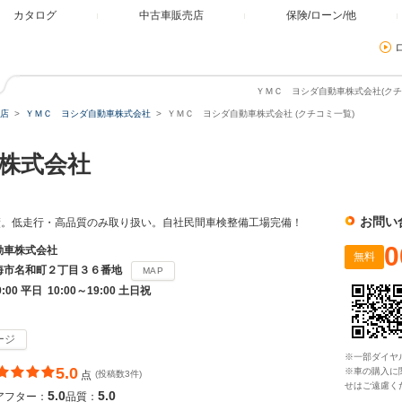
カタログ
中古車販売店
保険/ローン/他
ＹＭＣ ヨシダ自動車株式会社(クチ
店
ＹＭＣ ヨシダ自動車株式会社
ＹＭＣ ヨシダ自動車株式会社 (クチコミ一覧)
車株式会社
お問い
績。低走行・高品質のみ取り扱い。自社民間車検整備工場完備！
0
動車株式会社
無料
海市名和町２丁目３６番地
MAP
9:00 平日 10:00～19:00 土日祝
ージ
※一部ダイヤ
5.0
※車の購入に
点
(投稿数3件)
せはご遠慮く
5.0
5.0
アフター：
品質：