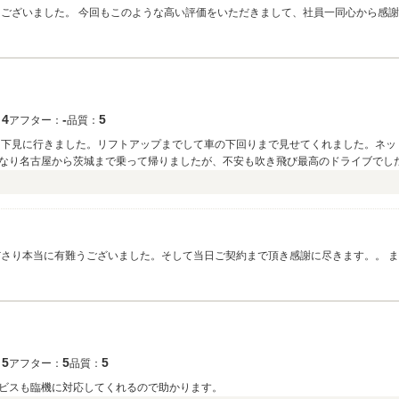
うございました。 今回もこのような高い評価をいただきまして、社員一同心から感謝
うぞ宜しくお願い致します。
4
‐
5
：
アフター：
品質：
ら下見に行きました。リフトアップまでして車の下回りまで見せてくれました。ネッ
なり名古屋から茨城まで乗って帰りましたが、不安も吹き飛び最高のドライブでし
ださり本当に有難うございました。そして当日ご契約まで頂き感謝に尽きます。。 
か無いと思いますのでご相談いただければこちらでも探してみますので、また今後
。
5
5
5
：
アフター：
品質：
ビスも臨機に対応してくれるので助かります。