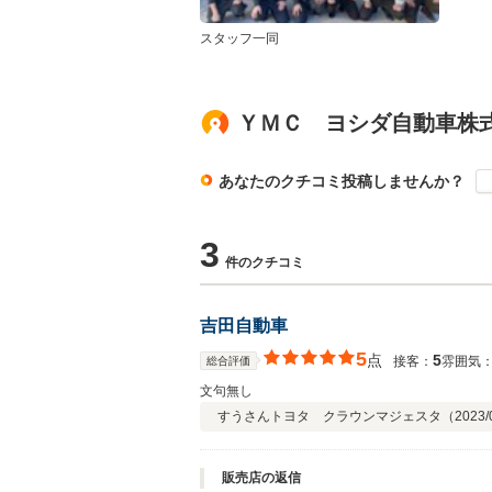
スタッフ一同
ＹＭＣ ヨシダ自動車株
あなたのクチコミ投稿しませんか？
3
件のクチコミ
吉田自動車
5
点
5
接客：
雰囲気
総合評価
文句無し
すうさん
トヨタ クラウンマジェスタ（
2023/
販売店の返信