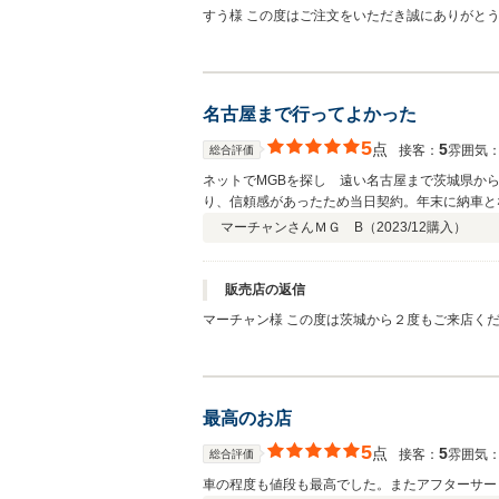
すう様 この度はご注文をいただき誠にありがと
贔屓に本当に有難うございます。 今後とも、ど
名古屋まで行ってよかった
5
点
5
接客：
雰囲気
総合評価
ネットでMGBを探し 遠い名古屋まで茨城県か
り、信頼感があったため当日契約。年末に納車と
マーチャンさん
ＭＧ B（
2023/12
購入）
販売店の返信
マーチャン様 この度は茨城から２度もご来店く
らいつでも遊びに来てください！パーツもなかな
ミのご投稿も嬉しい限りです。有難うございます
最高のお店
5
点
5
接客：
雰囲気
総合評価
車の程度も値段も最高でした。またアフターサー