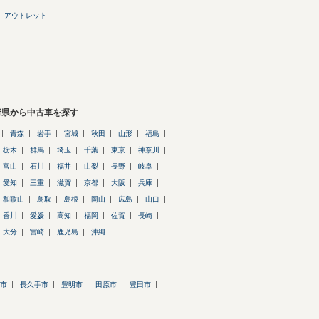
 アウトレット
府県から中古車を探す
青森
岩手
宮城
秋田
山形
福島
栃木
群馬
埼玉
千葉
東京
神奈川
富山
石川
福井
山梨
長野
岐阜
愛知
三重
滋賀
京都
大阪
兵庫
和歌山
鳥取
島根
岡山
広島
山口
香川
愛媛
高知
福岡
佐賀
長崎
大分
宮崎
鹿児島
沖縄
市
長久手市
豊明市
田原市
豊田市