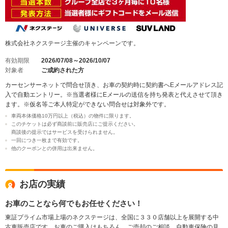
株式会社ネクステージ主催のキャンペーンです。
有効期限
2026/07/08～2026/10/07
対象者
ご成約された方
カーセンサーネットで問合せ頂き、お車の契約時に契約書へEメールアドレス記
入で自動エントリー。※当選者様にEメールの送信を持ち発表と代えさせて頂き
ます。※仮名等ご本人特定ができない問合せは対象外です。
車両本体価格10万円以上（税込）の物件に限ります。
このチケットは必ず商談前に販売店にご提示ください。
商談後の提示ではサービスを受けられません。
一回につき一枚まで有効です。
他のクーポンとの併用は出来ません。
お店の実績
お車のことなら何でもお任せください！
東証プライム市場上場のネクステージは、全国に３３０店舗以上を展開する中
古車販売店です。お車のご購入はもちろん、ご売却のご相談、自動車保険の見