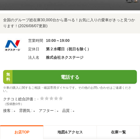
全国のグループ総在庫30,000台から選べる！お気に入りの愛車がきっと見つか
ります！(2026/08/07更新)
営業時間
10:00～19:00
定休日
第２水曜日（祝日を除く）
法人名
株式会社ネクステージ
無
電話する
料
※車の購入に関するご相談・確認専用ダイヤルです。その他のお問い合わせはご遠慮くださ
い。
-
クチコミ総合評価：
（投稿数0件）
-
-
-
-
接客 :
雰囲気 :
アフター :
品質 :
お店TOP
地図&アクセス
在庫一覧