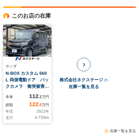
このお店の在庫
ホンダ
N-BOX カスタム 660
L 両側電動ドア バッ
株式会社ネクステージ
の
クカメラ 衝突被害軽
在庫一覧を見る
減システム レーダー
112
本体
.1
万円
クルーズ ドラレコ
122
総額
.8
万円
スマートキー LEDヘ
年式
2021
年
ッド 純正14インチ
走行
6.7
万km
アルミ オートエアコ
ン Bluetooth
在庫一覧を見る
CD DVD再生 フル
セグ