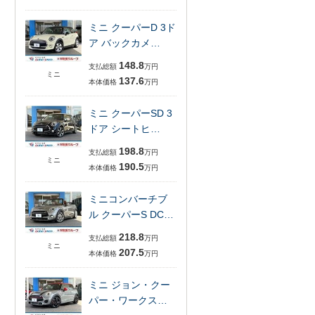
ミニ クーパーD 3ド
ア バックカメ…
148.8
支払総額
万円
ミニ
137.6
本体価格
万円
ミニ クーパーSD 3
ドア シートヒ…
198.8
支払総額
万円
ミニ
190.5
本体価格
万円
ミニコンバーチブ
ル クーパーS DC…
218.8
支払総額
万円
ミニ
207.5
本体価格
万円
ミニ ジョン・クー
パー・ワークス…