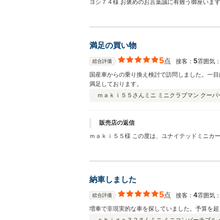
ヨシ７４様 お褒めのお言葉誠に有難う御座います。 今後の万が一に備えてのアフターフォローはお任せください！ 今後も何かござ
いましたら是非ご相談ください。
満足の買い物
5
点
5
接客：
雰囲気
総合評価
国産車からの乗り換え検討で訪問しました。一目
満足しております。
ｍａｋｉ５５さん
ミニ ミニクラブマン クーパ
販売店の返信
ｍａｋｉ５５様 この度は、ユナイテッドミニカーズをご利用いただき 誠に有難うございました。 「こんなミニ見たことない！！」
のお言葉からご商談が 進みましたね。 また、メ
納車しました
5
点
4
接客：
雰囲気
総合評価
増車で非現実的な車を探していました。予算を超