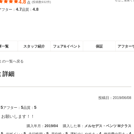
せはご遠慮く
4.8
点
(投稿数932件)
4.7
4.8
アフター：
品質：
庫一覧
スタッフ紹介
フェア&イベント
保証
アフター
ミの一覧へ戻る
ミ詳細
投稿日：
2019/06/08
5
5
5
：
アフター：
品質：
くお願いします！！
購入年月：
2019/04
購入した車：
メルセデス・ベンツ Mクラス
5
5
5
5
4
4