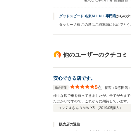
購入した車の評価
総合評価
グッドスピード 名東ＭＩＮＩ専門店
からのク
タッカーノ様 この度はご納車誠におめでとう
他のユーザーのクチコミ
安心できる店です。
5
点
5
接客：
雰囲気
総合評価
様々な店で車を買ってきましたが、全てが今まで
たばかりですので、これからに期待しています。
ヨシ７４さん
ＢＭＷ X5 （
2019/05
購入）
販売店の返信