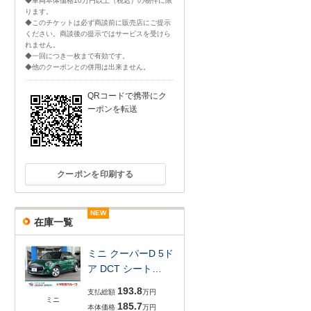
◆車両本体価格10万円以上（税込）の物件に限
ります。
◆このチケットは必ず商談前に販売店にご提示
ください。商談後の提示ではサービスを受けら
れません。
◆一回につき一枚まで有効です。
◆他のクーポンとの併用は出来ません。
QRコードで携帯にク
ーポンを転送
クーポンを印刷する
NEW
NEW
NEW
NEW
NEW
NEW
在庫一覧
ミニ クーパーD 5ド
ア DCT シート…
193.8
支払総額
万円
ミニ
185.7
本体価格
万円