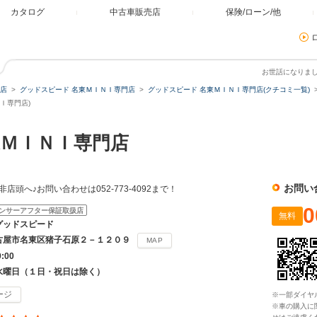
カタログ
中古車販売店
保険/ローン/他
お世話になりま
店
グッドスピード 名東ＭＩＮＩ専門店
グッドスピード 名東ＭＩＮＩ専門店(クチコミ一覧)
Ｉ専門店)
ＭＩＮＩ専門店
お問い
非店頭へ♪お問い合わせは052-773-4092まで！
0
ンサーアフター保証取扱店
無料
グッドスピード
古屋市名東区猪子石原２－１２０９
MAP
9:00
水曜日（１日・祝日は除く）
ージ
※一部ダイヤ
※車の購入に