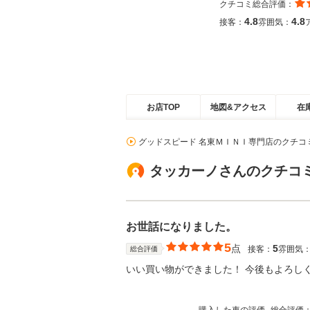
クチコミ総合評価：
4.8
4.8
接客：
雰囲気：
お店TOP
地図&アクセス
在
グッドスピード 名東ＭＩＮＩ専門店のクチコ
タッカーノさんのクチコ
お世話になりました。
5
点
5
接客：
雰囲気
総合評価
いい買い物ができました！ 今後もよろし