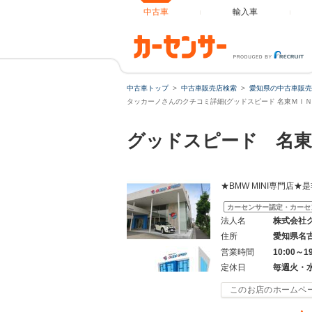
中古車
輸入車
中古車トップ
中古車販売店検索
愛知県の中古車販売
タッカーノさんのクチコミ詳細(グッドスピード 名東ＭＩＮ
グッドスピード 名東
★BMW MINI専門店★是
カーセンサー認定・カーセ
法人名
株式会社
住所
愛知県名
営業時間
10:00～1
定休日
毎週火・
このお店のホームペ