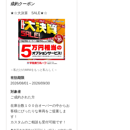
成約クーポン
★☆大決算 SALE★☆
～私だけのMINIをもっと私らしく～
有効期限
2026/08/01～2026/09/30
対象者
ご成約された方
在庫台数１００台オーバーの中からお
客様にぴったりな車両をご提案しま
す！
カスタムのご相談も受付可能です！