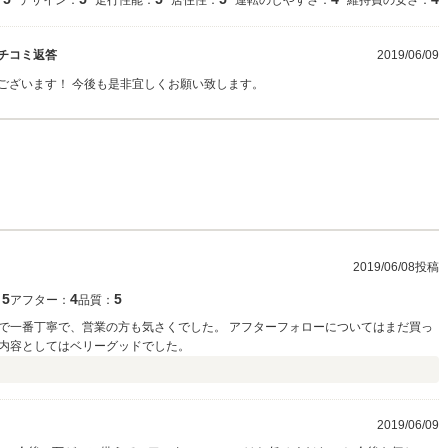
：
デザイン：
走行性能：
居住性：
運転のしやすさ：
維持費の安さ：
チコミ返答
2019/06/09
ございます！ 今後も是非宜しくお願い致します。
2019/06/08投稿
5
4
5
：
アフター：
品質：
で一番丁寧で、営業の方も気さくでした。 アフターフォローについてはまだ買っ
内容としてはベリーグッドでした。
2019/06/09