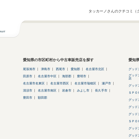
タッカーノさんのクチコミ（
愛知県の市区町村から中古車販売店を探す
愛知
尾張旭市
津島市
西尾市
愛知郡
名古屋市北区
グッド
グッド
田原市
名古屋市中区
海部郡
豊明市
店
名古屋市名東区
名古屋市西区
名古屋市瑞穂区
瀬戸市
グッド
清須市
名古屋市南区
岩倉市
みよし市
長久手市
ＳＰＯ
豊田市
額田郡
グッド
グッド
グッド
ＳＰＯ
グッド
グッド