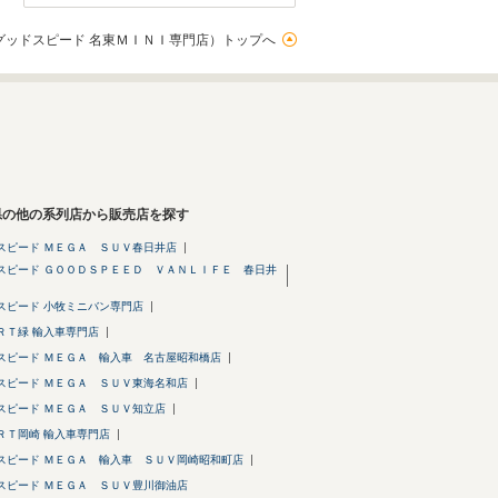
グッドスピード 名東ＭＩＮＩ専門店）トップへ
県の他の系列店から販売店を探す
スピード ＭＥＧＡ ＳＵＶ春日井店
スピード ＧＯＯＤＳＰＥＥＤ ＶＡＮＬＩＦＥ 春日井
スピード 小牧ミニバン専門店
ＲＴ緑 輸入車専門店
スピード ＭＥＧＡ 輸入車 名古屋昭和橋店
スピード ＭＥＧＡ ＳＵＶ東海名和店
スピード ＭＥＧＡ ＳＵＶ知立店
ＲＴ岡崎 輸入車専門店
スピード ＭＥＧＡ 輸入車 ＳＵＶ岡崎昭和町店
スピード ＭＥＧＡ ＳＵＶ豊川御油店