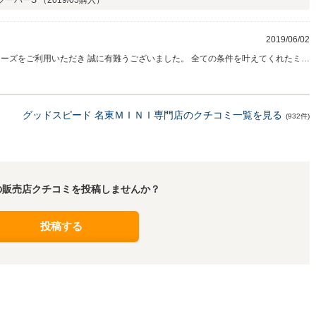
クーパーS （
2019/05
購入）
2019/06/02
。 沢山の思い出を作ってくださいね！
グッドスピード 名東ＭＩＮＩ専門店のクチコミ一覧を見る
(932件)
の販売店クチコミを投稿しませんか？
投稿する