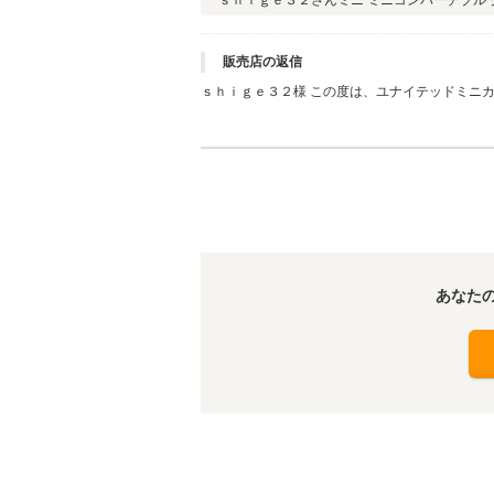
ｓｈｉｇｅ３２さん
ミニ ミニコンバーチブル 
販売店の返信
ｓｈｉｇｅ３２様 この度は、ユナイテッドミニカーズをご利用いただき 誠に有難うございました。 全ての条件を叶えてくれたミニ
でしたね。 これからの時期がシーズンになります
あなた