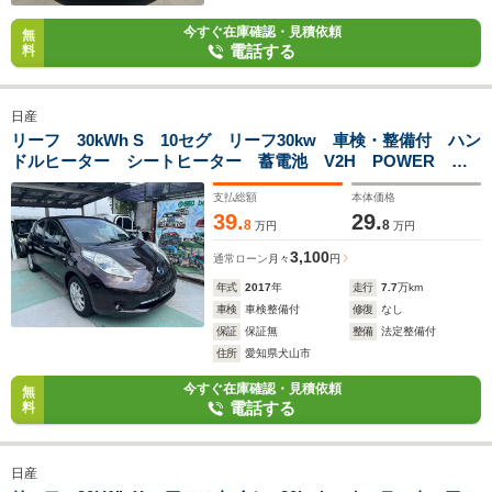
今すぐ在庫確認・見積依頼
無
電話する
料
日産
リーフ 30kWh S 10セグ リーフ30kw 車検・整備付 ハン
ドルヒーター シートヒーター 蓄電池 V2H POWER
WALL
支払総額
本体価格
39.
29.
8
8
万円
万円
3,100
通常ローン
月々
円
年式
2017
年
走行
7.7
万km
車検
車検整備付
修復
なし
保証
保証無
整備
法定整備付
住所
愛知県犬山市
今すぐ在庫確認・見積依頼
無
電話する
料
日産