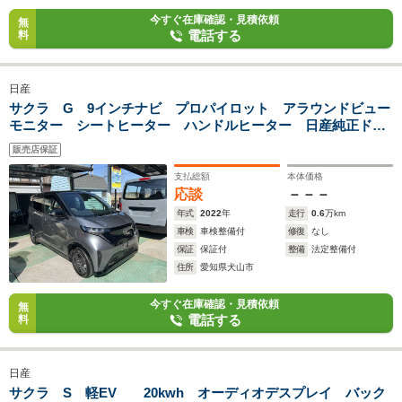
今すぐ在庫確認・見積依頼
無
電話する
料
日産
サクラ G 9インチナビ プロパイロット アラウンドビュー
モニター シートヒーター ハンドルヒーター 日産純正ドラ
レコ付 ETC 2.0 走行6千キロ 修復歴無し 車検整備付
販売店保証
支払総額
本体価格
応談
－－－
年式
2022
年
走行
0.6
万km
車検
車検整備付
修復
なし
保証
保証付
整備
法定整備付
住所
愛知県犬山市
今すぐ在庫確認・見積依頼
無
電話する
料
日産
サクラ S 軽EV 20kwh オーディオデスプレイ バック