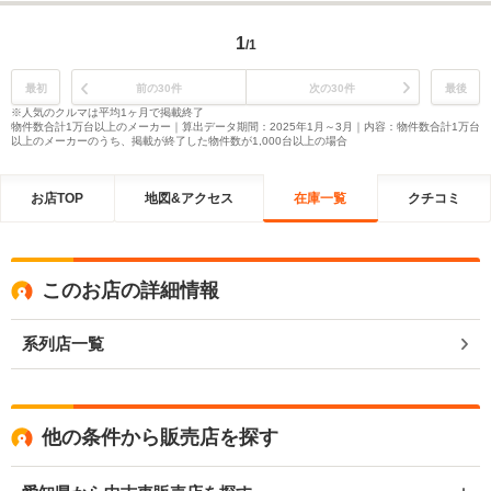
1
/1
最初
前の30件
次の30件
最後
※人気のクルマは平均1ヶ月で掲載終了
物件数合計1万台以上のメーカー｜算出データ期間：2025年1月～3月｜内容：物件数合計1万台
以上のメーカーのうち、掲載が終了した物件数が1,000台以上の場合
お店TOP
地図&アクセス
在庫一覧
クチコミ
このお店の詳細情報
系列店一覧
他の条件から販売店を探す