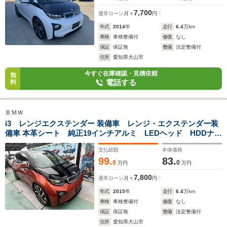
7,700
通常ローン
月々
円
年式
2014
年
走行
6.4
万km
車検
車検整備付
修復
なし
保証
保証無
整備
法定整備付
住所
愛知県犬山市
今すぐ在庫確認・見積依頼
無
電話する
料
ＢＭＷ
i3 レンジエクステンダー 装備車 レンジ・エクステンダー装
備車 本革シート 純正19インチアルミ LEDヘッド HDDナ
ビ バックカメラ ETC
支払総額
本体価格
99.
83.
8
0
万円
万円
7,800
通常ローン
月々
円
年式
2015
年
走行
6.4
万km
車検
車検整備付
修復
なし
保証
保証無
整備
法定整備付
住所
愛知県犬山市