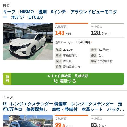
日産
リーフ NISMO 後期 9インチ アラウンドビューモニタ
ー 地デジ ETC2.0
支払総額
本体価格
148
128.
0
万円
万円
11,400
通常ローン
月々
円
年式
2021
年
走行
4.2
万km
車検
車検整備付
修復
なし
保証
保証無
整備
法定整備付
住所
愛知県犬山市
今すぐ在庫確認・見積依頼
無
電話する
料
ＢＭＷ
i3 レンジエクステンダー 装備車 レンジエクステンダー 走
行6万キロ 修復歴無し 車検・整備付 本革シート バックカ
メラ HDDナビ ETC
支払総額
本体価格
99.
83.
8
0
万円
万円