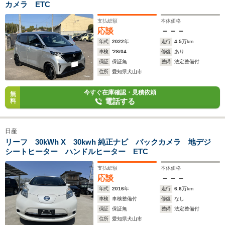
カメラ ETC
支払総額
本体価格
応談
－－－
年式
2022
年
走行
4.5
万km
車検
'28/04
修復
あり
保証
保証無
整備
法定整備付
住所
愛知県犬山市
今すぐ在庫確認・見積依頼
無
電話する
料
日産
リーフ 30kWh X 30kwh 純正ナビ バックカメラ 地デジ
シートヒーター ハンドルヒーター ETC
支払総額
本体価格
応談
－－－
年式
2016
年
走行
6.6
万km
車検
車検整備付
修復
なし
保証
保証無
整備
法定整備付
住所
愛知県犬山市