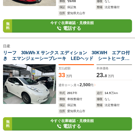
車検
'26/08
修復
なし
保証
保証無
整備
法定整備付
住所
愛知県犬山市
今すぐ在庫確認・見積依頼
無
電話する
料
日産
リーフ 30kWh X サンクス エディション 30KWH エアロ付
き エマンジェーシーブレーキ LEDヘッド シートヒータ
ー ハンドルヒーター 純正ナビ バックカメラ 地デジ イ
支払総額
本体価格
ンテリキー×2本 ETC スタッドT
33
23.
8
万円
万円
2,500
通常ローン
月々
円
年式
2017
年
走行
14.9
万km
車検
車検整備付
修復
なし
保証
保証無
整備
法定整備付
住所
愛知県犬山市
今すぐ在庫確認・見積依頼
無
電話する
料