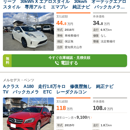
リーフ 30kWh X エアロスタイル 30kwh オーテックエアロ
スタイル 専用アルミ エマブレ 純正ナビ バックカメラ
シートヒーター ハンドルヒーター
支払総額
本体価格
44.
34.
8
8
万円
万円
年式
2016
年
走行
6.9
万km
車検
車検整備付
修復
なし
保証
保証無
整備
法定整備付
住所
愛知県犬山市
今すぐ在庫確認・見積依頼
無
電話する
料
メルセデス・ベンツ
Aクラス A180 走行1.8万キロ 修復歴無し 純正ナビ
TV バックカメラ ETC レーダクルコン
支払総額
本体価格
118
108.
0
万円
万円
9,100
通常ローン
月々
円
年式
2015
年
走行
1.8
万km