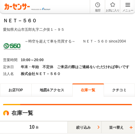
履歴
お気に入り
メニュー
ＮＥＴ－５６０
愛知県犬山市五郎丸字二夕俣１－９５
～時空を超えて車を売買する～ ＮＥＴ－５６０ since2004
営業時間
10:00～20:00
定休日
年末・年始 不定休 ご来店の際はご連絡をいただければ幸いです
法人名
株式会社ＮＥＴ－５６０
お店TOP
地図&アクセス
在庫一覧
クチコミ
在庫一覧
10
絞り込み
並べ替え
台