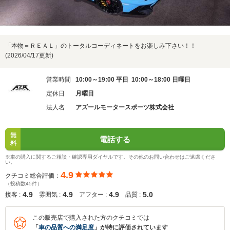
「本物＝ＲＥＡＬ」のトータルコーディネートをお楽しみ下さい！！
(2026/04/17更新)
営業時間
10:00～19:00 平日 10:00～18:00 日曜日
定休日
月曜日
法人名
アズールモータースポーツ株式会社
無
電話する
料
※車の購入に関するご相談・確認専用ダイヤルです。その他のお問い合わせはご遠慮くださ
い。
4.9
クチコミ総合評価：
（投稿数45件）
4.9
4.9
4.9
5.0
接客 :
雰囲気 :
アフター :
品質 :
この販売店で購入された方のクチコミでは
「
車の品質への満足度
」が特に評価されています