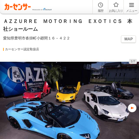
履歴
お気に入り
メニュー
ＡＺＺＵＲＲＥ ＭＯＴＯＲＩＮＧ ＥＸＯＴＩＣＳ 本
社ショールーム
愛知県豊明市沓掛町小廻間１６－４２２
MAP
カーセンサー認定取扱店
1/7