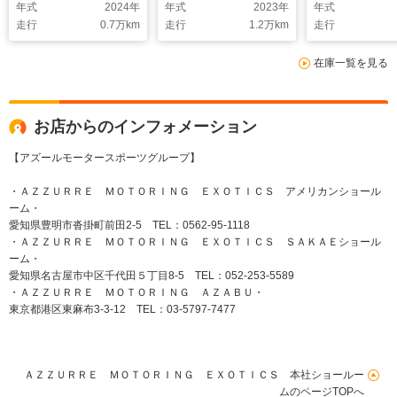
年式
2024
年
年式
2023
年
年式
ンク シートヒータ
ンチAW 3列
走行
0.7
万km
走行
1.2
万km
走行
ー シートクーラー
ト 7人乗り 
ステアリングヒータ
スペンション
在庫一覧を見る
ー 360°カメラ
BOX シート
Appleカープレイ
ン シートヒ
お店からのインフォメーション
【アズールモータースポーツグループ】
・ＡＺＺＵＲＲＥ ＭＯＴＯＲＩＮＧ ＥＸＯＴＩＣＳ アメリカンショール
ーム・
愛知県豊明市沓掛町前田2-5 TEL：0562-95-1118
・ＡＺＺＵＲＲＥ ＭＯＴＯＲＩＮＧ ＥＸＯＴＩＣＳ ＳＡＫＡＥショール
ーム・
愛知県名古屋市中区千代田５丁目8-5 TEL：052-253-5589
・ＡＺＺＵＲＲＥ ＭＯＴＯＲＩＮＧ ＡＺＡＢＵ・
東京都港区東麻布3-3-12 TEL：03-5797-7477
ＡＺＺＵＲＲＥ ＭＯＴＯＲＩＮＧ ＥＸＯＴＩＣＳ 本社ショールー
ムのページTOPへ