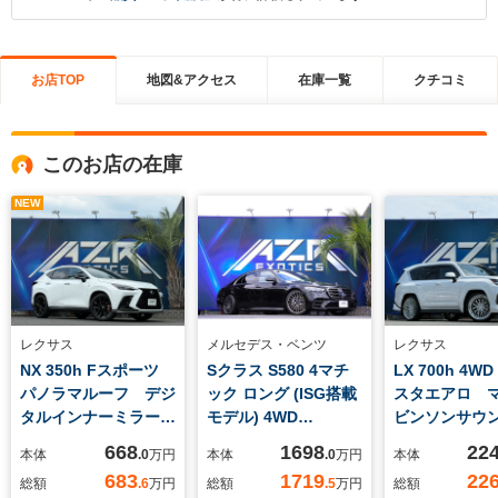
お店TOP
地図&アクセス
在庫一覧
クチコミ
このお店の在庫
NEW
レクサス
メルセデス・ベンツ
レクサス
NX 350h Fスポーツ
Sクラス S580 4マチ
LX 700h 4W
パノラマルーフ デジ
ック ロング (ISG搭載
スタエアロ 
タルインナーミラー
モデル) 4WD
ビンソンサウ
三眼LEDヘッドライ
MP202302
席モニター 
668
1698
22
本体
.0
万円
本体
.0
万円
本体
ト Fスポーツ専用20
フ
683
1719
22
総額
.6
万円
総額
.5
万円
総額
インチAW 電動トラ
HYPERFOEG