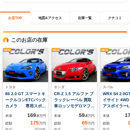
お店TOP
地図&アクセス
在庫一覧
クチコミ
このお店の在庫
NEW
NEW
NEW
トヨタ
ホンダ
スバル
86 2.0 GT スマートキ
CR-Z 1.5 アルファ ブ
WRX S4 2.0G
ークルコンETCバック
ラックレーベル 買取
イサイト 4WD
カメラ 専用スポー
車ロッソモデロマフラ
アスポイラーL
ツシート LEDヘッド
ーCS17アルミ ス
ドライト 
169
59
1
本体
.8
万円
本体
.8
万円
本体
ライト プッシュスタ
マートキー HID エ
トキー プッ
175
65
総額
万円
総額
万円
総額
ート スポーツAT搭
アロパーツ 専用スポ
ート ハーフ
年式
2018
年
年式
2012
年
年式