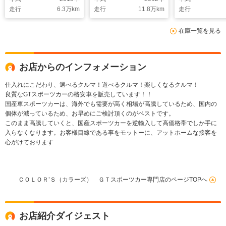
載 タイミングチェー
ーツシート ハイブリ
ート エアロ
走行
6.3
万km
走行
11.8
万km
走行
ン
ッドスポーツカー
スポーツAT
18AW
在庫一覧を見る
お店からのインフォメーション
仕入れにこだわり、選べるクルマ！遊べるクルマ！楽しくなるクルマ！
良質なGTスポーツカーの格安車を販売しています！！
国産車スポーツカーは、海外でも需要が高く相場が高騰しているため、国内の
個体が減っているため、お早めにご検討頂くのがベストです。
このまま高騰していくと、国産スポーツカーを逆輸入して高価格帯でしか手に
入らなくなります。お客様目線である事をモットーに、アットホームな接客を
心がけております
ＣＯＬＯＲ’Ｓ（カラーズ） ＧＴスポーツカー専門店のページTOPへ
お店紹介ダイジェスト