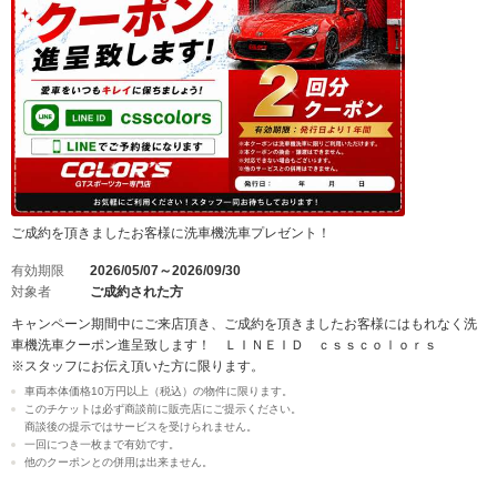
ご成約を頂きましたお客様に洗車機洗車プレゼント！
有効期限
2026/05/07～2026/09/30
対象者
ご成約された方
キャンペーン期間中にご来店頂き、ご成約を頂きましたお客様にはもれなく洗
車機洗車クーポン進呈致します！ ＬＩＮＥＩＤ ｃｓｓｃｏｌｏｒｓ
※スタッフにお伝え頂いた方に限ります。
車両本体価格10万円以上（税込）の物件に限ります。
このチケットは必ず商談前に販売店にご提示ください。
商談後の提示ではサービスを受けられません。
一回につき一枚まで有効です。
他のクーポンとの併用は出来ません。