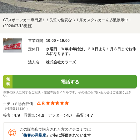
GTスポーツカー専門店！！良質で格安なＧＴ系カスタムカーを多数展示中！
(2026/07/18更新)
営業時間
10:00～19:00
定休日
水曜日 ※年末年始は、３０日より１月３日までお休
みになります。
法人名
株式会社カラーズ
無
電話する
料
※車の購入に関するご相談・確認専用ダイヤルです。その他のお問い合わせはご遠慮くださ
い。
4.8
クチコミ総合評価：
（投稿数1433件）
4.9
4.9
4.7
4.7
接客 :
雰囲気 :
アフター :
品質 :
この販売店で購入された方のクチコミでは
「
接客の満足度
」が特に評価されています