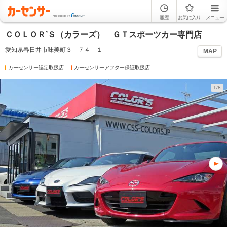
履歴
お気に入り
メニュー
ＣＯＬＯＲ’Ｓ（カラーズ） ＧＴスポーツカー専門店
愛知県春日井市味美町３－７４－１
MAP
カーセンサー認定取扱店
カーセンサーアフター保証取扱店
1/8