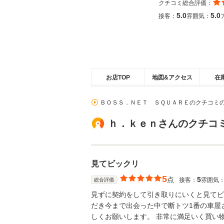
クチコミ総合評価：
5.0
5.0
接客：
雰囲気：
お店TOP
地図&アクセス
在
ＢＯＳＳ．ＮＥＴ ＳＱＵＡＲＥのクチコミ
ｈ．ｋｅｎさんのクチコ
見てビックリ
5
点
5
接客：
雰囲気
総合評価
見ずに契約をして引き取りにいくと見てビ
だき今まで出会った中で断トツ1番の車屋
しくお願いします。 非常に満足いく買い