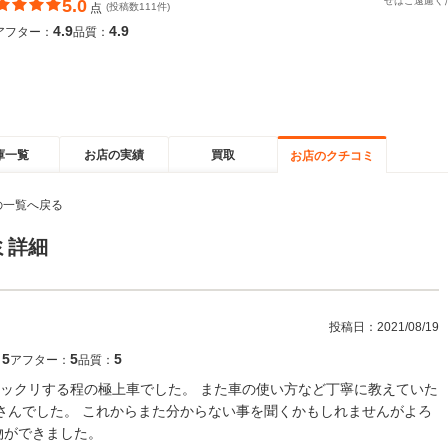
せはご遠慮く
5.0
点
(投稿数111件)
4.9
4.9
アフター：
品質：
庫一覧
お店の実績
買取
お店のクチコミ
の一覧へ戻る
ミ詳細
投稿日：
2021/08/19
5
5
5
：
アフター：
品質：
ックリする程の極上車でした。 また車の使い方など丁寧に教えていた
さんでした。 これからまた分からない事を聞くかもしれませんがよろ
物ができました。