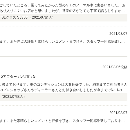
ごしていたところ、乗ってみたかった型のＳＬのノーマル車に出会いました。 お
あり入りにくいお店かと思いましたが、営業の方がとても丁寧で話もしやすかっ
の自分に戻れた気分です。 憧れの車
Lクラス SL350 （
2021/07
購入）
お店です。
2021/08/07
ます。また満点の評価と素晴らしいコメントまで頂き、スタッフ一同感謝致して
が気に入りました！』という思いがヒシヒシと伝わって参りました！ご来店された
にご契約となりました。こちらのSLには掲載中、全国よりたくさんのお問い合わ
代乗られてきたお車のお話からこの先の乗ってみたいお車のお話まで大変盛り上
一番にご相談頂けるよう精進して参りますので是非とも宜しくお願い致します！
2021/08/06投稿
5
5
5
：
アフター：
品質：
乗り換えております。車のコンディションは大変良好でした。納車までご担当者さん
のプロショップさんやディーラーさんとお付き合いしましたが今まででNo.1の接
ていただきました 。納車後になった希望ナンバー付け替えも自宅まで来てくださ
 （
2021/07
購入）
くお世話になりたいお気に入りのお店に出会えました。ありがとうございます！
2021/08/07
ます。また素晴らしいコメントと評価を頂き、スタッフ一同感謝致しておりま
点もご納得頂けたようで、ホッと致しました。ご商談の際にも『結構車を替える