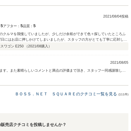
ている』とのことでしたのでいつも以上に気を引き締めてのご対応になっていた
ている分、お話もスマートに進みご案内をしているこちらが気持ち良くなってし
ていただけるように精進してまいりますので、どうぞ宜しくお願い致します。
2021/08/04投稿
5
5
5
：
アフター：
品質：
のクルマを我慢していましたが、少しだけ余裕ができて色々探していたところふ
て翌日にはお店に押しかけてしまいましたが、スタッフの方がとても丁寧に応対して
まいましてお店の利益にはなってないとおもいますが・・・（苦笑）自宅からそ
ワゴン E250 （
2021/08
購入）
いさせていただければと思っております。 このお店でお探しのクルマを見つけた
2021/08/05
ます。また素晴らしいコメントと満点の評価まで頂き、スタッフ一同感謝致して
保管ガレージで、その止まっている車の姿、佇まいは、自慢したいほどでした。
んでまいりました！とても気さくな方でお車の事以外にもいろいろとお話がで
けましたのでご期待にお応えできるよう今後とも精進してまいります！どうぞ宜
ＢＯＳＳ．ＮＥＴ ＳＱＵＡＲＥのクチコミ一覧を見る
(111件)
の販売店クチコミを投稿しませんか？