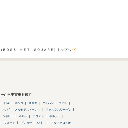
（ＢＯＳＳ．ＮＥＴ ＳＱＵＡＲＥ）トップへ
カーから中古車を探す
日産
ホンダ
スズキ
ダイハツ
スバル
マツダ
メルセデス・ベンツ
フォルクスワーゲン
シボレー
ボルボ
アウディ
ポルシェ
フォード
プジョー
いすゞ
アルファロメオ