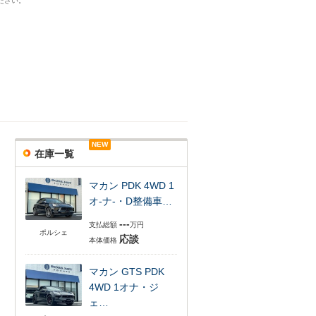
ださい。
NEW
在庫一覧
マカン PDK 4WD 1
オ-ナ-・D整備車…
---
支払総額
万円
ポルシェ
応談
本体価格
マカン GTS PDK
4WD 1オナ・ジ
ェ…