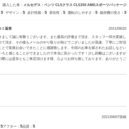
購入した車：
メルセデス・ベンツ CLSクラス CLS350 AMGスポーツパッケージ
5
5
5
5
5
3
：
デザイン：
走行性能：
居住性：
運転のしやすさ：
維持費の安さ：
コミ返答
2021/08/20
きまして誠に有難うございます。また最高の評価まで頂き、スタッフ一同大変嬉し
めて頂き、その後もメールのやり取りが殆どでございましたが迅速、丁寧にご対頂
ことで直接お会いできたことに感謝致します。今回のお車を探されたお話しなどい
いろと感じることができましたので本当に良かったです！少し距離はございますが
の際には是非ともご来店頂けます様、心よりお待ち致しております。ありがとうご
2021/08/07投稿
5
5
5
：
アフター：
品質：