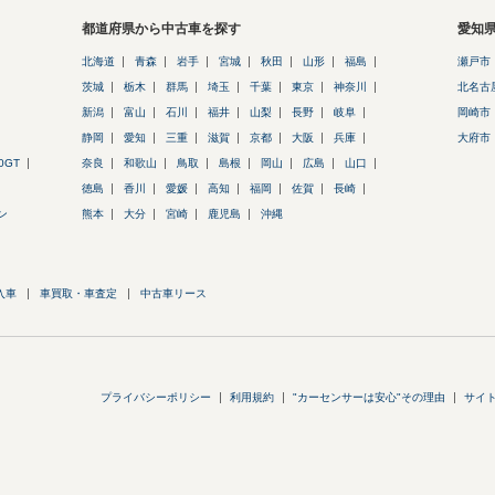
都道府県から中古車を探す
愛知
北海道
青森
岩手
宮城
秋田
山形
福島
瀬戸市
茨城
栃木
群馬
埼玉
千葉
東京
神奈川
北名古
新潟
富山
石川
福井
山梨
長野
岐阜
岡崎市
静岡
愛知
三重
滋賀
京都
大阪
兵庫
大府市
0GT
奈良
和歌山
鳥取
島根
岡山
広島
山口
徳島
香川
愛媛
高知
福岡
佐賀
長崎
ン
熊本
大分
宮崎
鹿児島
沖縄
入車
車買取・車査定
中古車リース
プライバシーポリシー
利用規約
"カーセンサーは安心"その理由
サイ