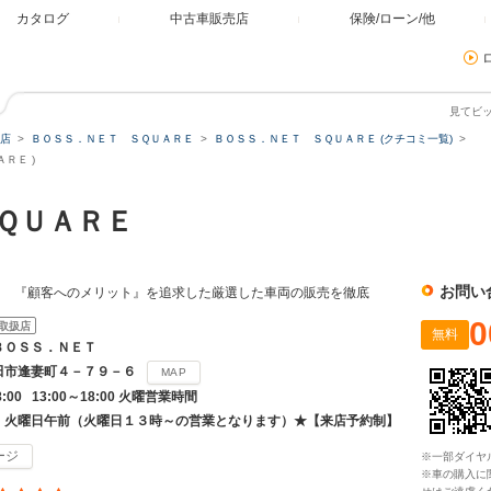
カタログ
中古車販売店
保険/ローン/他
見てビ
店
ＢＯＳＳ．ＮＥＴ ＳＱＵＡＲＥ
ＢＯＳＳ．ＮＥＴ ＳＱＵＡＲＥ (クチコミ一覧)
ＲＥ )
ＳＱＵＡＲＥ
お問い
に 『顧客へのメリット』を追求した厳選した車両の販売を徹底
0
取扱店
無料
ＢＯＳＳ．ＮＥＴ
田市逢妻町４－７９－６
MAP
8:00 13:00～18:00 火曜営業時間
・火曜日午前（火曜日１３時～の営業となります）★【来店予約制】
ージ
※一部ダイヤ
※車の購入に