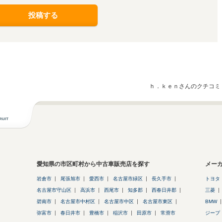
投稿する
ｈ．ｋｅｎさんのクチコミ
愛知県の市区町村から中古車販売店を探す
メー
岩倉市
尾張旭市
愛西市
名古屋市緑区
長久手市
トヨタ
名古屋市守山区
高浜市
西尾市
知多郡
西春日井郡
三菱
碧南市
名古屋市中村区
名古屋市中区
名古屋市東区
BMW
弥富市
春日井市
豊橋市
稲沢市
田原市
常滑市
ジープ