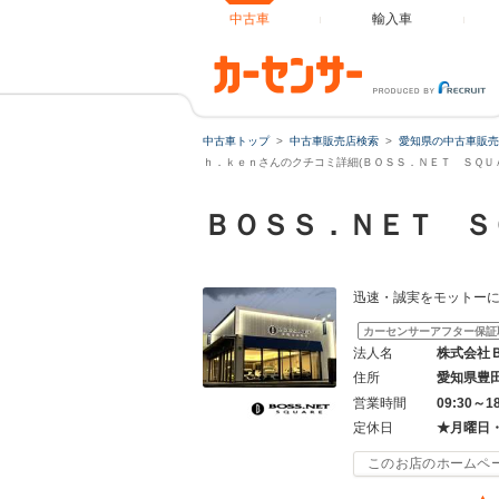
中古車
輸入車
中古車トップ
中古車販売店検索
愛知県の中古車販売
ｈ．ｋｅｎさんのクチコミ詳細(ＢＯＳＳ．ＮＥＴ ＳＱＵＡ
ＢＯＳＳ．ＮＥＴ 
迅速・誠実をモットー
カーセンサーアフター保証
法人名
株式会社
住所
愛知県豊
営業時間
09:30～1
定休日
★月曜日
このお店のホームペ