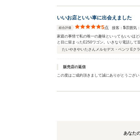
タイミングが早いし、いろんな車屋さんにもいっ
のかもしれません（汗）。車屋さんを知り尽くし
まうような商談展開でした！これをきっかけとし
いいお店といい車に出会えました
5
点
5
接客：
雰囲気
総合評価
家庭の事情で私の唯一の趣味といってもいいほど
と目に留まったE250ワゴン。いきなり電話し
くださいました。ちょっと無理にお願いもしてし
たいやきやいたさん
メルセデス・ベンツ Eクラス
んなに遠いわけではないのでこれからもお付き合
そこのアナタ、是非お店に行ってみてください！
販売店の返信
この度はご成約頂きまして誠にありがとうござい
おります。ご契約からご納車までの間、納車前の
お客様の楽しみにされているお顔もたびたび浮か
き、またアフターメンテナンスもご依頼をいただ
しくお願い致します。
あなた