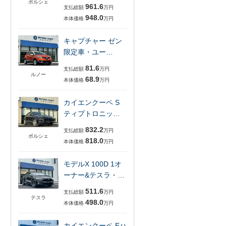
ポルシェ
961.6
支払総額
万円
948.0
本体価格
万円
キャプチャー ゼン
限定車・ユー…
81.6
支払総額
万円
ルノー
68.9
本体価格
万円
カイエンクーペ S
ティプトロニッ…
832.2
支払総額
万円
ポルシェ
818.0
本体価格
万円
モデルX 100D 1オ
ーナー&テスラ・…
511.6
支払総額
万円
テスラ
498.0
本体価格
万円
カイエンクーペ Eハ