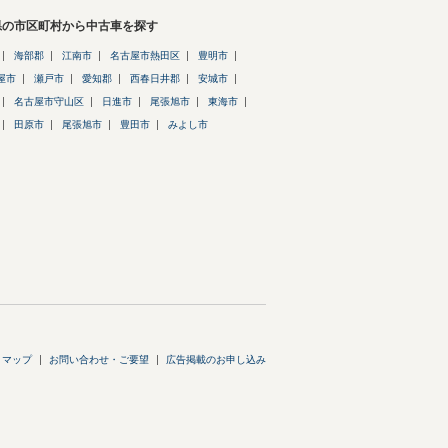
県の市区町村から中古車を探す
海部郡
江南市
名古屋市熱田区
豊明市
屋市
瀬戸市
愛知郡
西春日井郡
安城市
名古屋市守山区
日進市
尾張旭市
東海市
田原市
尾張旭市
豊田市
みよし市
トマップ
お問い合わせ・ご要望
広告掲載のお申し込み