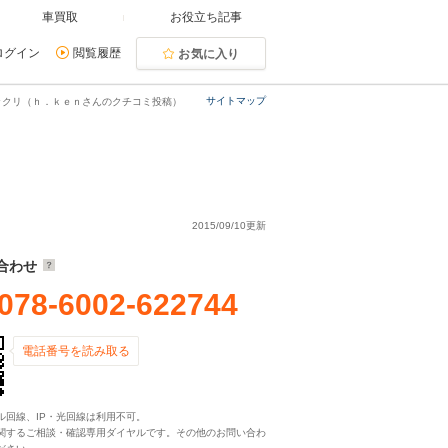
車買取
お役立ち記事
ログイン
閲覧履歴
お気に入り
サイトマップ
ックリ（ｈ．ｋｅｎさんのクチコミ投稿）
2015/09/10更新
合わせ
078-6002-622744
電話番号を読み取る
ル回線、IP・光回線は利用不可。
関するご相談・確認専用ダイヤルです。その他のお問い合わ