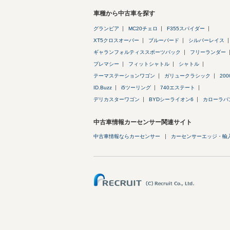
車種から中古車を探す
グランビア
MC20チェロ
F355スパイダー
XT5クロスオーバー
ブルーバード
シルバーレイス
ギャランフォルティススポーツバック
フリーランダー
プレマシー
フィットシャトル
シャトル
テーマステーションワゴン
ガリュークラシック
200
ID.Buzz
i5ツーリング
740エステート
デリカスターワゴン
BYDシーライオン6
カローラバ
中古車情報カーセンサー関連サイト
中古車情報ならカーセンサー
カーセンサーエッジ・輸