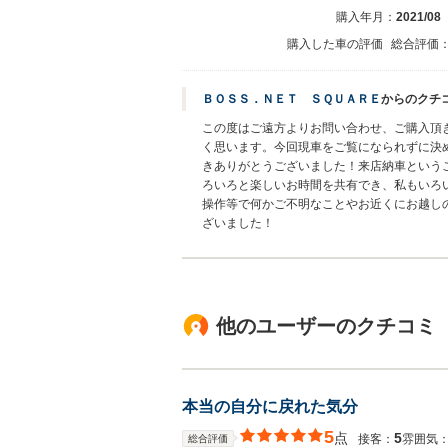
購入年月：
2021/08
購入した車の評価
総合評価
ＢＯＳＳ．ＮＥＴ ＳＱＵＡＲＥ
からのクチ
この度はご遠方よりお問い合わせ、ご購入頂
く思います。今回現車をご覧になられずに決
きありがとうございました！来店納車という
ろいろと楽しいお時間を共有でき、私もいろ
操作等で何かご不明なことやお近くにお越し
ざいました！
他のユーザーのクチコミ
本当の自分に戻れた気分
5
点
5
接客：
雰囲気
総合評価