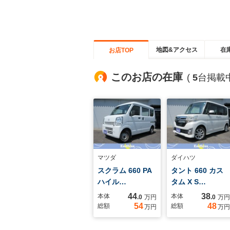
地図&アクセス
在
お店TOP
このお店の在庫
(
5
台掲載中
マツダ
ダイハツ
スクラム 660 PA
タント 660 カス
ハイル…
タム X S…
44
38
本体
本体
.0
万円
.0
万円
54
48
総額
総額
万円
万円