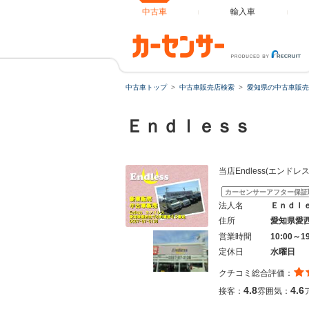
中古車
輸入車
中古車トップ
中古車販売店検索
愛知県の中古車販売
Ｅｎｄｌｅｓｓ
当店Endless(エン
カーセンサーアフター保証
法人名
Ｅｎｄｌ
住所
愛知県愛
営業時間
10:00～1
定休日
水曜日
クチコミ総合評価：
4.8
4.6
接客：
雰囲気：