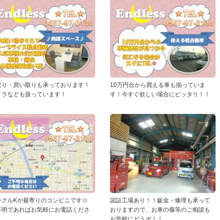
取り・買い取りも承っております！
10万円台から買える車も揃っていま
トラなども扱っています！
す！今すぐ欲しい場合にピッタリ！！
ークルKが最寄りのコンビニです☆
認証工場あり！！鈑金・修理も承って
不明であればお気軽にお電話くださ
おりますので、お車の傷等のご相談も
。
お気軽にどうぞ！！