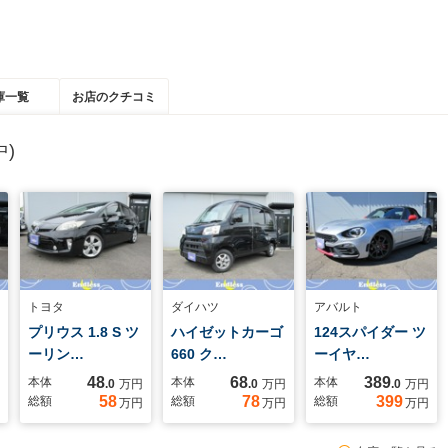
庫一覧
お店のクチコミ
)
トヨタ
ダイハツ
アバルト
プリウス 1.8 S ツ
ハイゼットカーゴ
124スパイダー ツ
ーリン…
660 ク…
ーイヤ…
48
68
389
本体
本体
本体
.0
万円
.0
万円
.0
万円
58
78
399
総額
総額
総額
万円
万円
万円