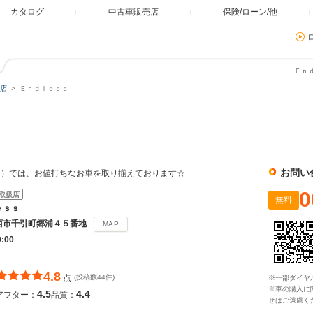
カタログ
中古車販売店
保険/ローン/他
Ｅｎ
店
Ｅｎｄｌｅｓｓ
お問い
ドレス）では、お値打ちなお車を取り揃えております☆
0
取扱店
無料
ｅｓｓ
西市千引町郷浦４５番地
MAP
9:00
4.8
点
(投稿数44件)
※一部ダイヤ
※車の購入に
4.5
4.4
アフター：
品質：
せはご遠慮く