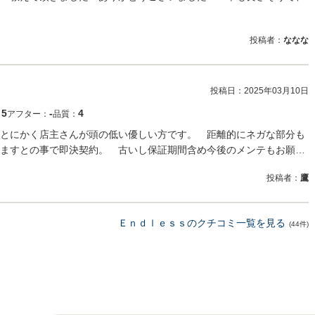
投稿者：
ななな
投稿日：
2025年03月10日
5
‐
4
：
アフター：
品質：
とにかく店主さんが頭の低い優しい方です。 距離的にネガな部分も
ますとの事で即決契約。 古いし保証期間含め今後のメンテもお願…
投稿者：
鷹
Ｅｎｄｌｅｓｓのクチコミ一覧を見る
(44件)