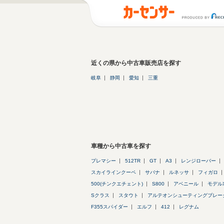
近くの県から中古車販売店を探す
岐阜
静岡
愛知
三重
車種から中古車を探す
プレマシー
512TR
GT
A3
レンジローバー
スカイラインクーペ
サバナ
ルネッサ
フィガロ
500(チンクエチェント)
S800
アベニール
モデル
Sクラス
スタウト
アルテオンシューティングブレー
F355スパイダー
エルフ
412
レグナム