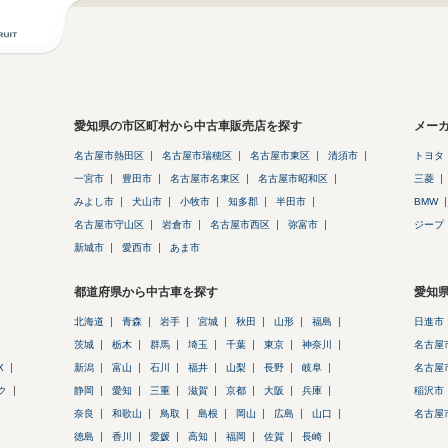
愛知県の市区町村から中古車販売店を探す
メー
名古屋市熱田区
名古屋市瑞穂区
名古屋市東区
清須市
トヨタ
一宮市
豊田市
名古屋市名東区
名古屋市昭和区
三菱
みよし市
犬山市
小牧市
知多郡
半田市
BMW
名古屋市守山区
岩倉市
名古屋市西区
弥富市
ジープ
新城市
愛西市
あま市
都道府県から中古車を探す
愛知
北海道
青森
岩手
宮城
秋田
山形
福島
日進市
茨城
栃木
群馬
埼玉
千葉
東京
神奈川
名古屋
X
新潟
富山
石川
福井
山梨
長野
岐阜
名古屋
ク
静岡
愛知
三重
滋賀
京都
大阪
兵庫
稲沢市
奈良
和歌山
鳥取
島根
岡山
広島
山口
名古屋
徳島
香川
愛媛
高知
福岡
佐賀
長崎