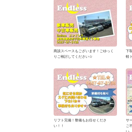
商談スペースもございます！ごゆっく
下
りご検討してください☆
軽
リフト完備！整備もお任せくださ
サ
い！！
ご
い