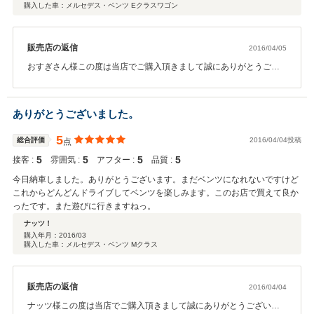
購入した車：メルセデス・ベンツ Eクラスワゴン
寧な対応、充実した設備！個人的には、もうこれ以上ありません。価格以上
の信頼と安心をとても感じました。
販売店の返信
2016/04/05
おすぎさん様この度は当店でご購入頂きまして誠にありがとうござ
いました。そうですね～、最初は見るだけ聞くだけ～という感じの
入りでしたものね。それからあれよあれよということになり、最後
はご契約して頂きました。これからもよろしくお願い致します。先
ありがとうございました。
日のホイール交換、グリル交換もありがとうございました！今後と
も末永いお付き合いをよろしくお願い致します。
5
総合評価
2016/04/04投稿
点
5
5
5
5
接客 :
雰囲気 :
アフター :
品質 :
今日納車しました。ありがとうございます。まだベンツになれないですけど
これからどんどんドライブしてベンツを楽しみます。このお店で買えて良か
ったです。また遊びに行きますねっ。
ナッツ！
購入年月：
2016/03
購入した車：メルセデス・ベンツ Mクラス
販売店の返信
2016/04/04
ナッツ様この度は当店でご購入頂きまして誠にありがとうございま