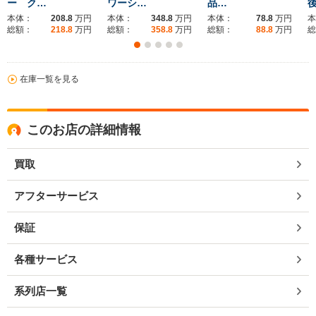
ー ク…
ワーシ…
品…
本体：
208.8
万円
本体：
348.8
万円
本体：
78.8
万円
本
総額：
218.8
万円
総額：
358.8
万円
総額：
88.8
万円
総
在庫一覧を見る
このお店の詳細情報
買取
アフターサービス
保証
各種サービス
系列店一覧