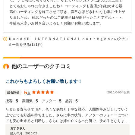
た。 ナビもばっちり取り付け、そしてバックカメラはあのひと工夫で
とてもおしゃれに付きましたね！ コーティングも当店がお勧めする最
高のコーティングを施工させて頂き、異常なほどきれいなお車に仕上が
りましたね。 残念だったのはご納車当日が雨だったことですね・・・
今後も末永いお付き合いよろしくお願いお願い致します。
ＲｕｄｄｅＲ ＩＮＴＥＲＮＡＴＩＯＮＡＬ ａｕｆｒｅｇｅｎｄのクチコ
ミ一覧を見る(121件)
他のユーザーのクチコミ
これからもよろしくお願い致します！
5
総合評価
2016/04/04投稿
点
5
5
5
5
接客 :
雰囲気 :
アフター :
品質 :
たまたま寄らせて頂き、色々な偶然と丁寧な対応、人間性等お話ししていく
上でとても好感を持ちました。さらに車の状態、アフターのフォローについ
ても安心出来ると判断し、さらには嫁のＯＫも出た所で、決め手となりまし
た。当初は、ただお話しを聞く、見るだけの予定でしたが、その日のうちに
おすぎさん
購入を決意するほど、とても気に入りました。車の状態、お店の雰囲気、丁
購入年月：
2016/02