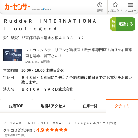
履歴
お気に入り
メニュー
ＲｕｄｄｅＲ ＩＮＴＥＲＮＡＴＩＯＮＡ
無
電話する
料
Ｌ ａｕｆｒｅｇｅｎｄ
愛知県愛知郡東郷町春木清水ヶ根４０８８－３２
フルカスタムデロリアンが看板車！欧州車専門店！拘りの在庫車
両を是非ご覧下さい！
(2024/10/16更新)
営業時間
10:00～19:00 水曜日定休
定休日
８月８日～１６日にご来店ご予約の際は前日までにお電話をお願い
致します。
法人名
ＢＲＩＣＫ ＹＡＲＤ株式会社
お店TOP
地図&アクセス
在庫一覧
クチコミ
ＲｕｄｄｅＲ ＩＮＴＥＲＮＡＴＩＯＮＡＬ ａｕｆｒｅｇｅｎｄ(クチコミ詳細)
4.9
クチコミ総合評価：
（投稿数121件）