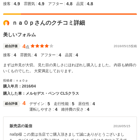
4.9
4.9
4.8
4.8
接客 :
雰囲気 :
アフター :
品質 :
ｎａ０ｐさんのクチコミ詳細
美しいフォルム
4
総合評価
2016/05/15投稿
点
4
4
4
4
接客 :
雰囲気 :
アフター :
品質 :
まずは外見が大切。 見た目の美しさにほれぼれし購入しました。 内容も納得の
いくものでした。 大変満足しております。
投稿者：ｎａ０ｐ
購入年月：
2016/04
購入した車：メルセデス・ベンツ CLSクラス
4
5
5
4
デザイン :
走行性能 :
居住性 :
総合評価
4
4
運転しやすさ :
維持費の安さ :
販売店の返信
2016/05/15
na0p様 この度は当店でご購入頂きまして誠にありがとうございまし