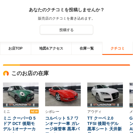
した！！
あなたのクチコミを投稿しませんか？
販売店のクチコミを書き込めます。
投稿する
お店TOP
地図&アクセス
在庫一覧
クチコミ
このお店の在庫
ミニ
シボレー
アウディ
メ
NEW
ミニ クーパーD 5
コルベット 5.7 ワ
TT クーペ 2.0
G
ドア DCT 後期モ
ンオーナー車 ガレ
TFSI 後期モデル
ン
デル 1オーナーカ
ージ保管車 黒革パ
黒革シート 天井新
A