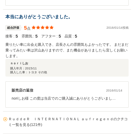
した！！気に入って頂けてとてもうれしいです。ご家族の方も運転
に早く慣れて楽しくドライブ出来るようになるといいですね。サイ
ズが今までお乗りになっていたお車より大きくなったので慣れが必
本当にありがとうございました。
要だとは思いますが、大丈夫（笑）ご自宅も近いですので、また遊
びに来て下さいね。これからも末永いお付き合いよろしくお願いし
5
総合評価
2016/01/14投稿
点
ます！！
5
5
5
5
接客 :
雰囲気 :
アフター :
品質 :
乗りたい車に出会え購入でき、店長さんの雰囲気もよかったです。 まだまだ
乗ってみたい車は沢山ありますので、また機会がありましたら宜しくお願い
します。
ｎｏｒｉしお
購入年月：
2015/11
購入した車：トヨタ その他
販売店の返信
2016/01/14
noriしお様 この度は当店でのご購入誠にありがとうございまし
た！！ かなりレアなお車で、多分ですが、日本に1台？ではないかと
思います。 お話を聞いていたら、本当に欲しい条件と一致していて
びっくりしましたよ！！ これからも大切に可愛がってあげて下さ
ＲｕｄｄｅＲ ＩＮＴＥＲＮＡＴＩＯＮＡＬ ａｕｆｒｅｇｅｎｄのクチコ
い。 もう1台のお車もかなりレアな車両で初めて見ましたよ！！ 2台
ミ一覧を見る(121件)
持ちとは本当に羨ましい限りです。 今後も末永いお付き合いの程宜
しくお願い致します。 最後に。 本当にこの度はありがとうございま