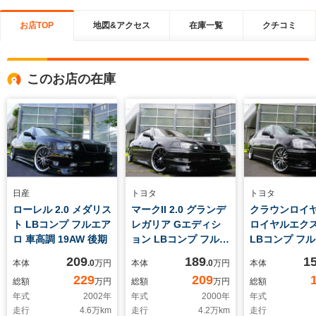
お店TOP
地図&アクセス
在庫一覧
クチコミ
このお店の在庫
日産
トヨタ
トヨタ
ローレル 2.0 メダリス
マークII 2.0 グランデ
クラウンロイヤル
ト LBコンプ フルエア
レガリア Gエディシ
ロイヤルエク
ロ 車高調 19AW 後期
ョン LBコンプ フルエ
LBコンプ フ
アロ 車高調 19AW 黒
車高調 19AW
209
189
1
本体
.0
万円
本体
.0
万円
本体
革調
229
209
総額
万円
総額
万円
総額
年式
2002
年
年式
2000
年
年式
走行
4.6
万km
走行
4.2
万km
走行