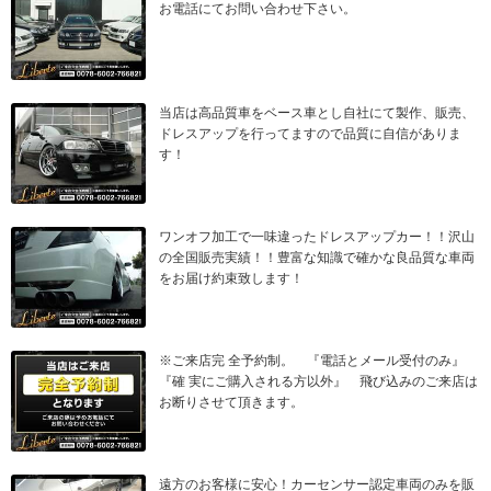
お電話にてお問い合わせ下さい。
当店は高品質車をベース車とし自社にて製作、販売、
ドレスアップを行ってますので品質に自信がありま
す！
ワンオフ加工で一味違ったドレスアップカー！！沢山
の全国販売実績！！豊富な知識で確かな良品質な車両
をお届け約束致します！
※ご来店完 全予約制。 『電話とメール受付のみ』
『確 実にご購入される方以外』 飛び込みのご来店は
お断りさせて頂きます。
遠方のお客様に安心！カーセンサー認定車両のみを販