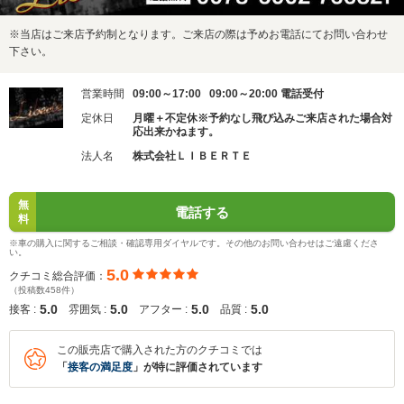
※当店はご来店予約制となります。ご来店の際は予めお電話にてお問い合わせ
下さい。
営業時間
09:00～17:00 09:00～20:00 電話受付
定休日
月曜＋不定休※予約なし飛び込みご来店された場合対
応出来かねます。
法人名
株式会社ＬＩＢＥＲＴＥ
無
電話する
料
※車の購入に関するご相談・確認専用ダイヤルです。その他のお問い合わせはご遠慮くださ
い。
5.0
クチコミ総合評価：
（投稿数458件）
5.0
5.0
5.0
5.0
接客 :
雰囲気 :
アフター :
品質 :
この販売店で購入された方のクチコミでは
「
接客の満足度
」が特に評価されています