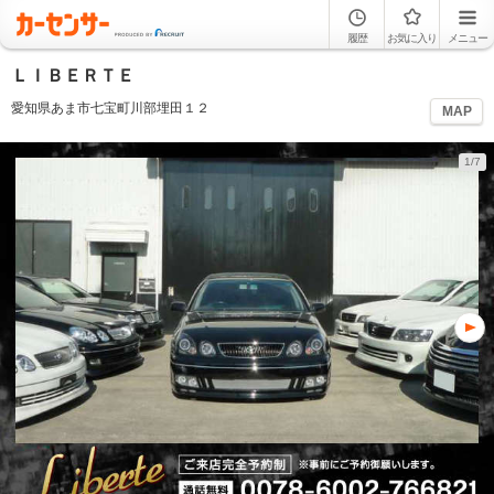
履歴
お気に入り
メニュー
ＬＩＢＥＲＴＥ
愛知県あま市七宝町川部埋田１２
MAP
1/7