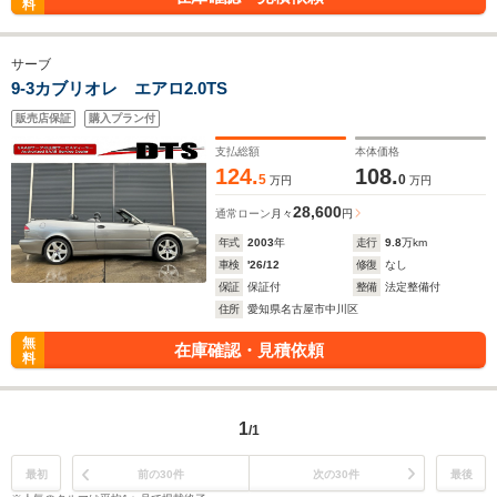
料
サーブ
9-3カブリオレ エアロ2.0TS
販売店保証
購入プラン付
支払総額
本体価格
124.
108.
5
0
万円
万円
28,600
通常ローン
月々
円
年式
2003
年
走行
9.8
万km
車検
'26/12
修復
なし
保証
保証付
整備
法定整備付
住所
愛知県名古屋市中川区
無
在庫確認・見積依頼
料
1
/1
最初
前の30件
次の30件
最後