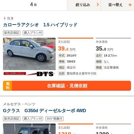
4
絞り込み
並べ替え
台
トヨタ
カローラアクシオ 1.5 ハイブリッド
販売店保証
購入プラン付
支払総額
本体価格
39.
35.
6
8
万円
万円
年式
2014
年
走行
19.2
万km
車検
'28/03
修復
なし
保証
保証付
整備
法定整備無
住所
愛知県名古屋市中川区
無
在庫確認・見積依頼
料
メルセデス・ベンツ
Gクラス G350d ディーゼルターボ 4WD
販売店保証
購入プラン付
360°画像付
支払総額
本体価格