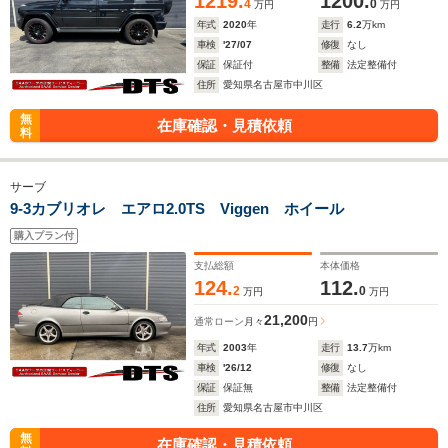
1219.
1200.
4
0
万円
万円
年式
2020
年
走行
6.2
万km
車検
'27/07
修復
なし
保証
保証付
整備
法定整備付
住所
愛知県名古屋市中川区
無
在庫確認・見積依頼
料
サーブ
9-3カブリオレ エアロ2.0TS Viggen ホイール
購入プラン付
支払総額
本体価格
124.
112.
2
0
万円
万円
21,200
通常ローン
月々
円
年式
2003
年
走行
13.7
万km
車検
'26/12
修復
なし
保証
保証無
整備
法定整備付
住所
愛知県名古屋市中川区
無
在庫確認・見積依頼