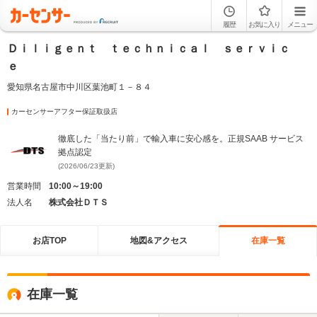
履歴
お気に入り
メニュー
Ｄｉｌｉｇｅｎｔ ｔｅｃｈｎｉｃａｌ ｓｅｒｖｉｃ
ｅ
愛知県名古屋市中川区葉池町１－８４
カーセンサーアフター保証取扱店
徹底した「当たり前」で輸入車に安心感を。正規SAAB サービス
拠点認定
(2026/06/23更新)
営業時間
10:00～19:00
法人名
株式会社ＤＴＳ
お店TOP
地図&アクセス
在庫一覧
在庫一覧