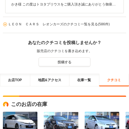
かき様 この度はトヨタプリウスをご購入頂き誠にありがとう御座い
ました！！これからもご契約からご納車までスムーズにできるよう
に心掛けて参ります。またお車に関する事やメンテナンス・保険等
も是非ご相談ください！この様な高い評価に恥じない様継続してま
ＬＥＯＮ ＣＡＲＳ レオンカーズのクチコミ一覧を見る(586件)
いります！今後とも引き続き末永いお付き合いの程宜しくお願いい
たします！！ レオンカーズ一同
あなたのクチコミを投稿しませんか？
販売店のクチコミを書き込めます。
投稿する
お店TOP
地図&アクセス
在庫一覧
クチコミ
このお店の在庫