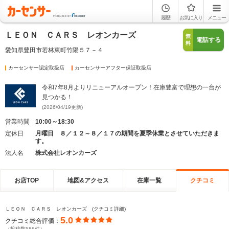
履歴
お気に入り
メニュー
ＬＥＯＮ ＣＡＲＳ レオンカーズ
無
電話する
料
愛知県豊田市若林東町竹陽５７－４
カーセンサー認定取扱店
カーセンサーアフター保証取扱店
令和7年8月よりリニューアルオープン！在庫豊富で理想の一台が
見つかる！
(2026/04/19更新)
営業時間
10:00～18:30
定休日
月曜日 ８／１２～８／１７の期間を夏季休業とさせていただきま
す。
法人名
株式会社レオンカーズ
お店TOP
地図&アクセス
在庫一覧
クチコミ
ＬＥＯＮ ＣＡＲＳ レオンカーズ (クチコミ詳細)
5.0
クチコミ総合評価：
（投稿数586件）