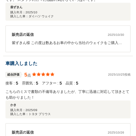
柴ずきん
購入年月：
2025/10
購入した車：ダイハツ ウェイク
販売店の返信
2025/10/30
紫ずきん様 この度は数あるお車の中から当社のウェイクをご購入頂
き誠に有難う御座いました！！ご来店当日はお足元の悪い中ご予
約・ご即決くださりありがとうございました！書類等も迅速に御準
備下さり大変助かりました！また、お買取りもお任せくださりあり
車購入しました
がとうございました！この様な高い評価に恥じない様今後も継続し
てまいります！またお車のことで何かお困りの際はご相談くださ
5
総合評価
2025/10/25投稿
点
い！オイル交換等のメンテナンスも是非お待ちしております ！車検
5
5
5
5
接客 :
や次回お乗り換え等なども是非当社にお任せください！！今後とも
雰囲気 :
アフター :
品質 :
引き続き末永いお付き合いの程宜しくお願いいたします！！ レオン
こちらのミスで書類の不備等ありましたが、丁寧に迅速に対応して頂きとて
カーズ一同
も助かりました！
かき
購入年月：
2025/09
購入した車：トヨタ プリウス
販売店の返信
2025/10/26