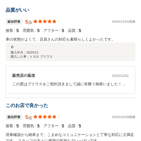
品質がいい
5
総合評価
2025/11/01投稿
点
5
5
5
5
接客 :
雰囲気 :
アフター :
品質 :
車の状態がよくて、店員さんの対応も素晴らしくよかったです。
Ｄ
購入年月：
2025/11
購入した車：トヨタ プリウス
販売店の返信
2025/11/02
この度はプリウスをご契約頂きまして誠に有難う御座いました！！
数あるお車の中から当社のお車をお選びいただき大変嬉しく思いま
す！お車のお買取りもお任せくださりありがとうございました！ま
た書類も迅速にご準備してくださり大変助かりました！メンテナン
このお店で良かった
ス・車検等お待ちしております！！この様な高い評価に恥じない様
今後も継続してまいります！！今後とも引き続き末永いお付き合い
5
総合評価
2025/10/29投稿
点
の程宜しくお願いいたします。レオンカーズ 一同
5
5
5
5
接客 :
雰囲気 :
アフター :
品質 :
現車確認から納車まで、こまめなコミュニケーションと丁寧な対応に大満足
です。 スタッフの方々に感謝の気持ちでいっぱいです。