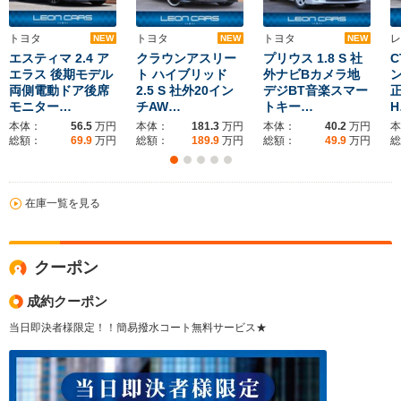
トヨタ
トヨタ
トヨタ
レ
NEW
NEW
NEW
エスティマ 2.4 ア
クラウンアスリー
プリウス 1.8 S 社
C
エラス 後期モデル
ト ハイブリッド
外ナビBカメラ地
ン
両側電動ドア後席
2.5 S 社外20イン
デジBT音楽スマー
正
モニター…
チAW…
トキー…
H
本体：
56.5
万円
本体：
181.3
万円
本体：
40.2
万円
本
総額：
69.9
万円
総額：
189.9
万円
総額：
49.9
万円
総
在庫一覧を見る
クーポン
成約クーポン
当日即決者様限定！！簡易撥水コート無料サービス★