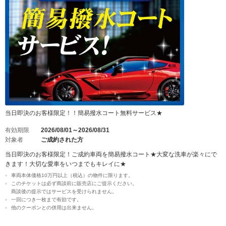
当日即決のお客様限定！！簡易撥水コート無料サービス★
有効期限
2026/08/01～2026/08/31
対象者
ご成約された方
当日即決のお客様限定！ご成約車両を簡易撥水コート★大変な洗車が楽々にで
きます！大切な愛車をいつまでもキレイに★
車両本体価格10万円以上（税込）の物件に限ります。
このチケットは必ず商談前に販売店にご提示ください。
商談後の提示ではサービスを受けられません。
一回につき一枚まで有効です。
他のクーポンとの併用は出来ません。