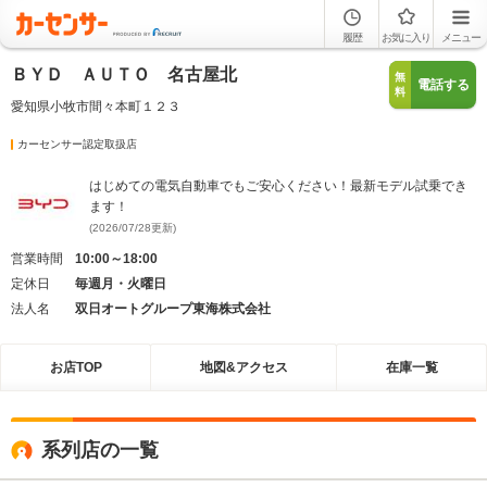
履歴
お気に入り
メニュー
ＢＹＤ ＡＵＴＯ 名古屋北
無
電話する
料
愛知県小牧市間々本町１２３
カーセンサー認定取扱店
はじめての電気自動車でもご安心ください！最新モデル試乗でき
ます！
(2026/07/28更新)
営業時間
10:00～18:00
定休日
毎週月・火曜日
法人名
双日オートグループ東海株式会社
お店TOP
地図&アクセス
在庫一覧
系列店の一覧