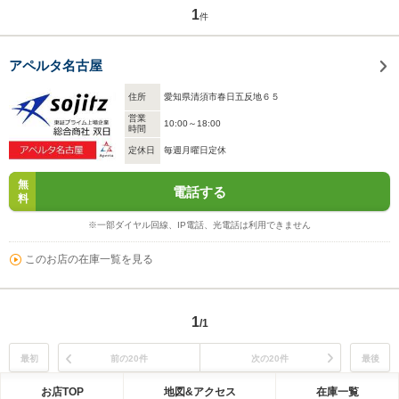
1
件
アペルタ名古屋
住所
愛知県清須市春日五反地６５
営業
10:00～18:00
時間
定休日
毎週月曜日定休
無
電話する
料
※一部ダイヤル回線、IP電話、光電話は利用できません
このお店の在庫一覧を見る
1
/1
最初
前の20件
次の20件
最後
お店TOP
地図&アクセス
在庫一覧