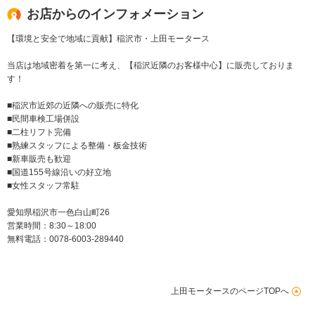
お店からのインフォメーション
【環境と安全で地域に貢献】稲沢市・上田モータース
当店は地域密着を第一に考え、【稲沢近隣のお客様中心】に販売しておりま
す！
■稲沢市近郊の近隣への販売に特化
■民間車検工場併設
■二柱リフト完備
■熟練スタッフによる整備・板金技術
■新車販売も歓迎
■国道155号線沿いの好立地
■女性スタッフ常駐
愛知県稲沢市一色白山町26
営業時間：8:30～18:00
無料電話：0078-6003-289440
上田モータースのページTOPへ