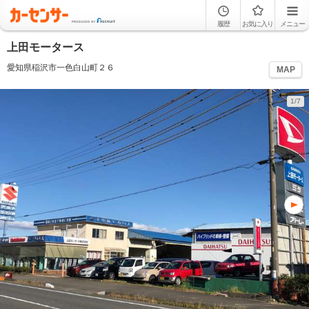
履歴
お気に入り
メニュー
上田モータース
愛知県稲沢市一色白山町２６
MAP
1/7