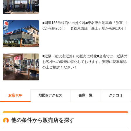
■国道155号線沿いの好立地■東名阪自動車道「弥富」I
Cから約20分！ 名鉄尾西線「森上」駅から約10分！
■近隣（稲沢市近郊）の販売に特化■当店では、近隣の
お客様への販売に特化しております。実際に現車確認
の上ご検討ください！
お店TOP
地図&アクセス
在庫一覧
クチコミ
他の条件から販売店を探す