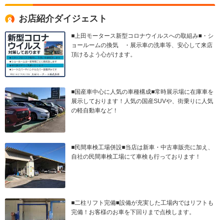
お店紹介ダイジェスト
■上田モータース新型コロナウイルスへの取組み■・シ
ョールームの換気 ・展示車の洗車等、安心して来店
頂けるよう心がけます。
■国産車中心に人気の車種構成■常時展示場に在庫車を
展示しております！人気の国産SUVや、街乗りに人気
の軽自動車など！
■民間車検工場併設■当店は新車・中古車販売に加え、
自社の民間車検工場にて車検も行っております！
■二柱リフト完備■設備が充実した工場内ではリフトも
完備！お客様のお車を下回りまで点検します。