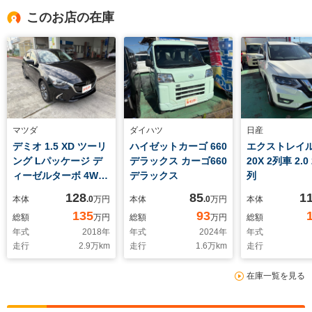
このお店の在庫
マツダ
ダイハツ
日産
デミオ 1.5 XD ツーリ
ハイゼットカーゴ 660
エクストレイル 
ング Lパッケージ デ
デラックス カーゴ660
20X 2列車 2.0 
ィーゼルターボ 4WD
デラックス
列
1.5XDツーリングLパ
128
85
1
本体
.0
万円
本体
.0
万円
本体
ッケージ Dターボ
135
93
総額
万円
総額
万円
総額
4WD
年式
2018
年
年式
2024
年
年式
走行
2.9
万km
走行
1.6
万km
走行
在庫一覧を見る