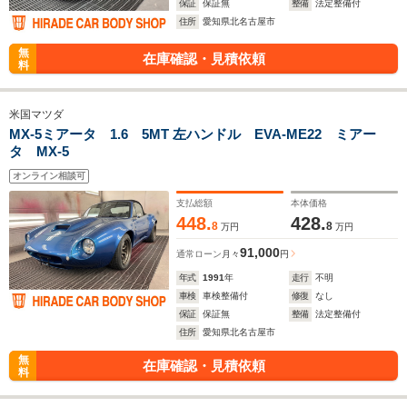
保証
保証無
整備
法定整備付
住所
愛知県北名古屋市
無
在庫確認・見積依頼
料
米国マツダ
MX-5ミアータ 1.6 5MT 左ハンドル EVA‐ME22 ミアー
タ MX-5
オンライン相談可
支払総額
本体価格
448.
428.
8
8
万円
万円
91,000
通常ローン
月々
円
年式
1991
年
走行
不明
車検
車検整備付
修復
なし
保証
保証無
整備
法定整備付
住所
愛知県北名古屋市
無
在庫確認・見積依頼
料