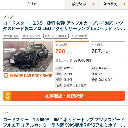
10
絞り込み
並べ替え
台
マツダ
ロードスター 1.5 S 6MT 後期 アップルカープレイ対応 マツ
ダスピード製エアロ LEDアクセサリーランプ LEDヘッドランプ
283クリアランスソナー ETC ドラレコ
販売店保証
購入プラン付
オンライン相談可
360°画像付
支払総額
本体価格
298
287.
0
万円
万円
60,400
通常ローン
月々
円
年式
2024
年
走行
0.7
万km
車検
'27/10
修復
なし
保証
保証付
整備
法定整備付
住所
愛知県北名古屋市
無
在庫確認・見積依頼
料
マツダ
ロードスター 1.5 990S 6MT ネイビートップ マツダスピード
フルエアロ アルカンターラ内装 990S専用RAYSアルミホイール