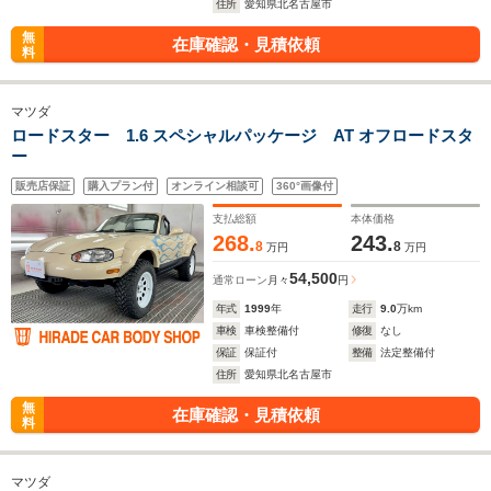
住所
愛知県北名古屋市
無
在庫確認・見積依頼
料
マツダ
ロードスター 1.6 スペシャルパッケージ AT オフロードスタ
ー
販売店保証
購入プラン付
オンライン相談可
360°画像付
支払総額
本体価格
268.
243.
8
8
万円
万円
54,500
通常ローン
月々
円
年式
1999
年
走行
9.0
万km
車検
車検整備付
修復
なし
保証
保証付
整備
法定整備付
住所
愛知県北名古屋市
無
在庫確認・見積依頼
料
マツダ