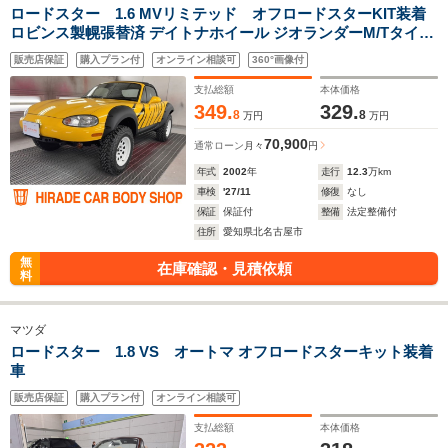
ロードスター 1.6 MVリミテッド オフロードスターKIT装着
ロビンス製幌張替済 デイトナホイール ジオランダーM/Tタイヤ
虎柄
販売店保証
購入プラン付
オンライン相談可
360°画像付
支払総額
本体価格
349.
329.
8
8
万円
万円
70,900
通常ローン
月々
円
年式
2002
年
走行
12.3
万km
車検
'27/11
修復
なし
保証
保証付
整備
法定整備付
住所
愛知県北名古屋市
無
在庫確認・見積依頼
料
マツダ
ロードスター 1.8 VS オートマ オフロードスターキット装着
車
販売店保証
購入プラン付
オンライン相談可
支払総額
本体価格