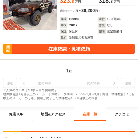
323.
318.
8
8
万円
万円
36,200
通常ローン
月々
円
年式
1999
年
走行
10.3
万km
車検
'26/12
修復
なし
保証
保証付
整備
法定整備付
住所
愛知県北名古屋市
無
在庫確認・見積依頼
料
1
/1
最初
前の30件
次の30件
最後
※人気のクルマは平均1ヶ月で掲載終了
物件数合計1万台以上のメーカー｜算出データ期間：2025年1月～3月｜内容：物件数合計1万台
以上のメーカーのうち、掲載が終了した物件数が1,000台以上の場合
お店TOP
地図&アクセス
在庫一覧
クチコミ