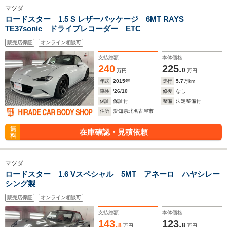
マツダ
ロードスター 1.5 S レザーパッケージ 6MT RAYS
TE37sonic ドライブレコーダー ETC
販売店保証
オンライン相談可
支払総額
本体価格
240
225.
0
万円
万円
年式
2015
年
走行
5.7
万km
車検
'26/10
修復
なし
保証
保証付
整備
法定整備付
住所
愛知県北名古屋市
無
在庫確認・見積依頼
料
マツダ
ロードスター 1.6 Vスペシャル 5MT アネーロ ハヤシレー
シング製
販売店保証
オンライン相談可
支払総額
本体価格
143.
123.
8
8
万円
万円