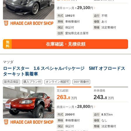
29,100
通常ローン
月々
円
年式
1991
年
走行
不明
車検
車検整備付
修復
あり
保証
保証付
整備
法定整備付
住所
愛知県北名古屋市
無
在庫確認・見積依頼
料
マツダ
ロードスター 1.6 スペシャルパッケージ 5MT オフロードス
ターキット装着車
販売店保証
購入プラン付
オンライン相談可
360°画像付
支払総額
本体価格
263.
243.
8
8
万円
万円
28,800
残価ローン
月々
円
年式
2000
年
走行
8.5
万km
車検
車検整備付
修復
なし
保証
保証付
整備
法定整備付