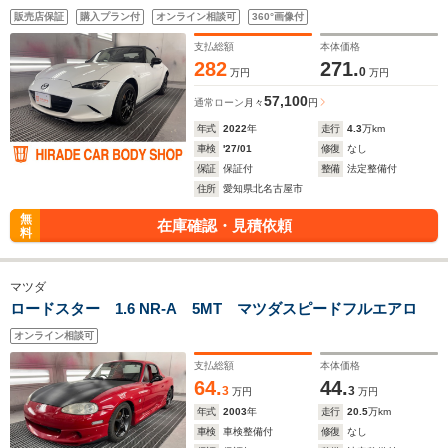
パーキングセンサー 衝突安全装置
販売店保証
購入プラン付
オンライン相談可
360°画像付
支払総額
本体価格
282
271.
0
万円
万円
57,100
通常ローン
月々
円
年式
2022
年
走行
4.3
万km
車検
'27/01
修復
なし
保証
保証付
整備
法定整備付
住所
愛知県北名古屋市
無
在庫確認・見積依頼
料
マツダ
ロードスター 1.6 NR-A 5MT マツダスピードフルエアロ
オンライン相談可
支払総額
本体価格
64.
44.
3
3
万円
万円
年式
2003
年
走行
20.5
万km
車検
車検整備付
修復
なし