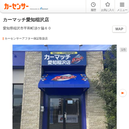
履歴
お気に入り
メニュー
カーマッチ愛知稲沢店
愛知県稲沢市平和町須ケ脇６０
MAP
カーセンサーアフター保証取扱店
1/5