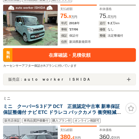
支払総額
本体価格
75.
75.
9
0
万円
万円
年式
2018
年
走行
9.2
万km
車検
'27/06
修復
なし
保証
保証付
整備
法定整備付
住所
新潟県新発田市
無
在庫確認・見積依頼
料
カーセンサーアフター保証がAプランに付いています
販売店：
ａｕｔｏ ｗｏｒｋｅｒ ＩＳＨＩＤＡ
ミニ
ミニ クーパーS 3ドア DCT 正規認定中古車 新車保証
保証整備付 ナビ ETC ドラレコ バックカメラ 衝突軽減ブ
レーキ アイドリングストップ 障害物ソナー 車線キープ A
販売店保証
車両品質評価書付
購入プラン付
オンライン相談可
クルコン
支払総額
本体価格
380.
360.
4
0
万円
万円