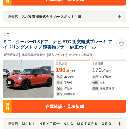
料
販売店：
スバル東海株式会社 カースポット半田
ミニ
ミニ クーパーD 3ドア ナビ ETC 衝突軽減ブレーキ ア
イドリングストップ 障害物ソナー 純正ホイール
販売店保証
車両品質評価書付
購入プラン付
オンライン相談可
支払総額
本体価格
190.
170.
6
0
万円
万円
年式
2020
年
走行
4.4
万km
車検
'27/05
修復
なし
保証
保証付
整備
法定整備無
住所
静岡県富士市
無
在庫確認・見積依頼
料
販売店：
ＭＩＮＩ ＮＥＸＴ富士 ＡＬＣ ＭＯＴＯＲＳ ＧＲＯＵＰ