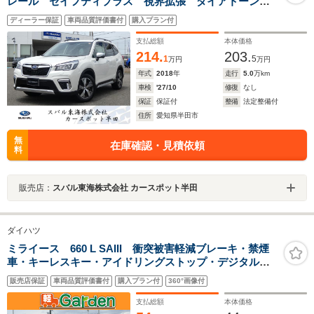
レール セイフティプラス 視界拡張 ダイアトーンナ
ビ フルセグ Bluetoothオーディオ USB フロントカ
ディーラー保証
車両品質評価書付
購入プラン付
メラ サイドカメラ バックカメラ スマートリヤビュ
ーミラー ETC2.0
支払総額
本体価格
214.
203.
1
5
万円
万円
年式
2018
年
走行
5.0
万km
車検
'27/10
修復
なし
保証
保証付
整備
法定整備付
住所
愛知県半田市
無
在庫確認・見積依頼
料
販売店：
スバル東海株式会社 カースポット半田
ダイハツ
ミライース 660 L SAIII 衝突被害軽減ブレーキ・禁煙
車・キーレスキー・アイドリングストップ・デジタルメ
ーター
販売店保証
車両品質評価書付
購入プラン付
360°画像付
支払総額
本体価格