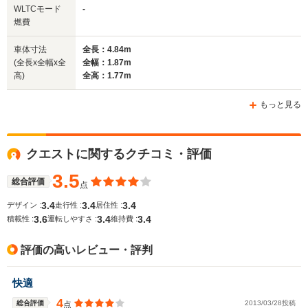
WLTCモード
-
燃費
車体寸法
全長：4.84m
(全長x全幅x全
全幅：1.87m
高)
全高：1.77m
もっと見る
クエストに関するクチコミ・評価
3.5
総合評価
点
3.4
3.4
3.4
デザイン :
走行性 :
居住性 :
3.6
3.4
3.4
積載性 :
運転しやすさ :
維持費 :
評価の高いレビュー・評判
快適
4
総合評価
2013/03/28投稿
点