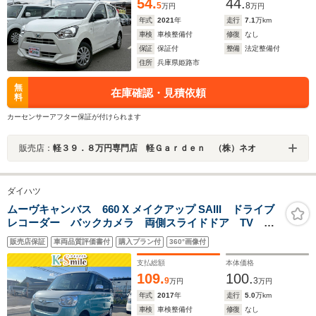
54.
44.
5
8
万円
万円
年式
2021
年
走行
7.1
万km
車検
車検整備付
修復
なし
保証
保証付
整備
法定整備付
住所
兵庫県姫路市
無
在庫確認・見積依頼
料
カーセンサーアフター保証が付けられます
販売店：
軽３９．８万円専門店 軽Ｇａｒｄｅｎ （株）ネオ
ダイハツ
ムーヴキャンバス 660 X メイクアップ SAIII ドライブ
レコーダー バックカメラ 両側スライドドア TV ク
リアランスソナー 衝突被害軽減システム オートマチ
販売店保証
車両品質評価書付
購入プラン付
360°画像付
ックハイビーム スマートキー アイドリングストッ
プ 電動格納ミラー CVT ベンチシート
支払総額
本体価格
109.
100.
9
3
万円
万円
年式
2017
年
走行
5.0
万km
車検
車検整備付
修復
なし