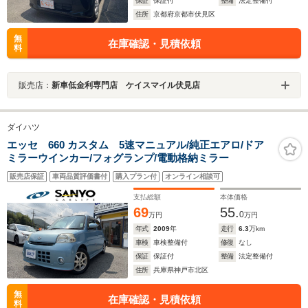
保証
保証付
整備
法定整備付
住所
京都府京都市伏見区
無
在庫確認・見積依頼
料
販売店：
新車低金利専門店 ケイスマイル伏見店
ダイハツ
エッセ 660 カスタム 5速マニュアル/純正エアロ/ドア
ミラーウインカー/フォグランプ/電動格納ミラー
販売店保証
車両品質評価書付
購入プラン付
オンライン相談可
支払総額
本体価格
69
55.
0
万円
万円
年式
2009
年
走行
6.3
万km
車検
車検整備付
修復
なし
保証
保証付
整備
法定整備付
住所
兵庫県神戸市北区
無
在庫確認・見積依頼
料