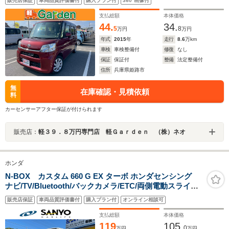
販売店保証
車両品質評価書付
購入プラン付
360°画像付
ンチシート・ルームクリーニング!
支払総額
本体価格
44.
34.
5
8
万円
万円
年式
2015
年
走行
8.6
万km
車検
車検整備付
修復
なし
保証
保証付
整備
法定整備付
住所
兵庫県姫路市
無
在庫確認・見積依頼
料
カーセンサーアフター保証が付けられます
販売店：
軽３９．８万円専門店 軽Ｇａｒｄｅｎ （株）ネオ
ホンダ
N-BOX カスタム 660 G EX ターボ ホンダセンシング
ナビ/TV/Bluetooth/バックカメラ/ETC/両側電動スライド
ドア/ターボ/ホンダセンシング
販売店保証
車両品質評価書付
購入プラン付
オンライン相談可
支払総額
本体価格
119
105.
0
万円
万円