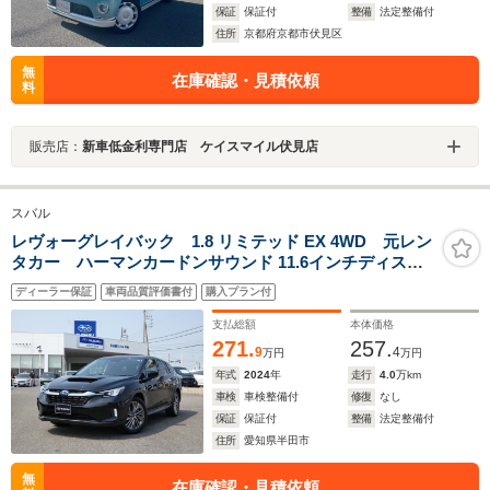
保証
保証付
整備
法定整備付
住所
京都府京都市伏見区
無
在庫確認・見積依頼
料
販売店：
新車低金利専門店 ケイスマイル伏見店
スバル
レヴォーグレイバック 1.8 リミテッド EX 4WD 元レン
タカー ハーマンカードンサウンド 11.6インチディスプ
レイ フルセグ Bluetoothオーディオ フロントカメ
ディーラー保証
車両品質評価書付
購入プラン付
ラ サイドカメラ バックカメラ 全周囲カメラ 電動
リヤゲート シートヒーター
支払総額
本体価格
271.
257.
9
4
万円
万円
年式
2024
年
走行
4.0
万km
車検
車検整備付
修復
なし
保証
保証付
整備
法定整備付
住所
愛知県半田市
無
在庫確認・見積依頼