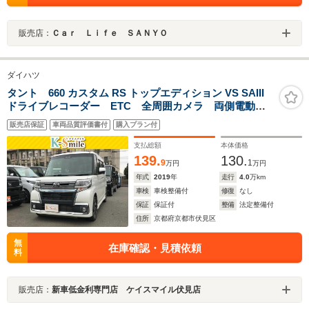
販売店：
Ｃａｒ Ｌｉｆｅ ＳＡＮＹＯ
ダイハツ
タント 660 カスタム RS トップエディション VS SAIII
ドライブレコーダー ETC 全周囲カメラ 両側電動ス
ライドドア TV 衝突被害軽減システム オートマチッ
販売店保証
車両品質評価書付
購入プラン付
クハイビーム オートライト LEDヘッドランプ アイ
ドリングストップ スマートキー
支払総額
本体価格
139.
130.
9
1
万円
万円
年式
2019
年
走行
4.0
万km
車検
車検整備付
修復
なし
保証
保証付
整備
法定整備付
住所
京都府京都市伏見区
無
在庫確認・見積依頼
料
販売店：
新車低金利専門店 ケイスマイル伏見店