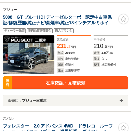
プジョー
5008 GT ブルーHDi ディーゼルターボ 認定中古車保
証/修復歴無/純正ナビ/禁煙車/純正18インチアルミホイー
ル/ETC/コントロール/LEDヘッドライト/バックモニター/
ディーラー保証
車両品質評価書付
購入プラン付
ブラインドスポットモニター/ルーフレール
支払総額
本体価格
231.
210.
1
0
万円
万円
年式
2019
年
走行
4.8
万km
車検
車検整備付
修復
なし
保証
保証付
整備
法定整備付
住所
三重県津市
無
在庫確認・見積依頼
料
販売店：
プジョー三重津
スバル
フォレスター 2.0 アドバンス 4WD ドラレコ ルーフ