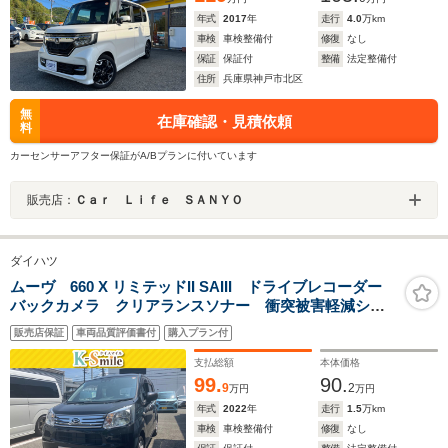
年式
2017
年
走行
4.0
万km
車検
車検整備付
修復
なし
保証
保証付
整備
法定整備付
住所
兵庫県神戸市北区
無
在庫確認・見積依頼
料
カーセンサーアフター保証がA/Bプランに付いています
販売店：
Ｃａｒ Ｌｉｆｅ ＳＡＮＹＯ
ダイハツ
ムーヴ 660 X リミテッドII SAIII ドライブレコーダー
バックカメラ クリアランスソナー 衝突被害軽減シス
テム オートマチックハイビーム オートライト LED
販売店保証
車両品質評価書付
購入プラン付
ヘッドランプ スマートキー アイドリングストップ
電動格納ミラー
支払総額
本体価格
99.
90.
9
2
万円
万円
年式
2022
年
走行
1.5
万km
車検
車検整備付
修復
なし