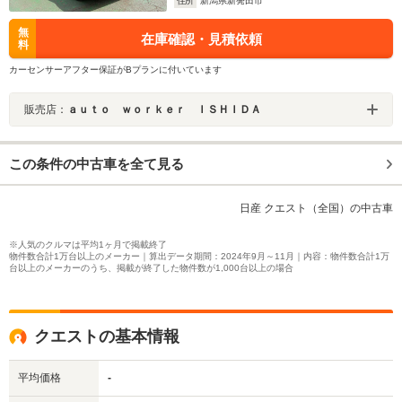
住所
新潟県新発田市
無
在庫確認・見積依頼
料
カーセンサーアフター保証がBプランに付いています
販売店：
ａｕｔｏ ｗｏｒｋｅｒ ＩＳＨＩＤＡ
この条件の中古車を全て見る
日産 クエスト（全国）の中古車
※人気のクルマは平均1ヶ月で掲載終了
物件数合計1万台以上のメーカー｜算出データ期間：2024年9月～11月｜内容：物件数合計1万
台以上のメーカーのうち、掲載が終了した物件数が1,000台以上の場合
クエストの基本情報
平均価格
-