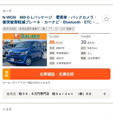
ホンダ
N-WGN 660 G Lパッケージ 雹害車・バックカメラ・
衝突被害軽減ブレーキ・カーナビ・Bluetooth・ETC・
CD/DVD再生・スマートキー&プッシュスタート・ベンチ
販売店保証
車両品質評価書付
購入プラン付
360°画像付
シート・ルームクリーニング
支払総額
本体価格
49.
39.
5
8
万円
万円
年式
2017
年
走行
5.6
万km
車検
車検整備付
修復
なし
保証
保証付
整備
法定整備付
住所
兵庫県姫路市
無
在庫確認・見積依頼
料
カーセンサーアフター保証が付けられます
販売店：
軽３９．８万円専門店 軽Ｇａｒｄｅｎ （株）ネオ
トヨタ