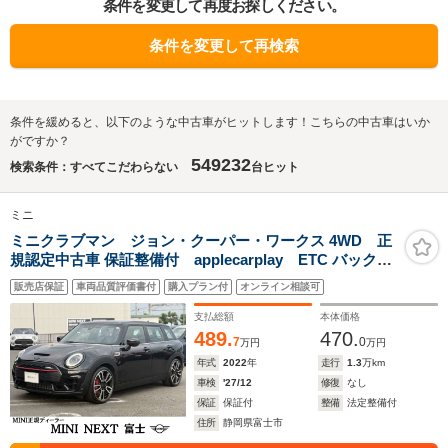
条件を変更して再度お探しください。
条件を変更して再検索
条件を緩めると、以下のような中古車がヒットします！こちらの中古車はいか
がですか？
549232
検索条件：すべてこだわらない
台ヒット
ミニ
ミニクラブマン ジョン・クーパー・ワークス 4WD 正
規認定中古車 保証整備付 applecarplay ETC バックカ
メラ 衝突軽減ブレーキ アイドリングストップ 障害物ソナ
販売店保証
車両品質評価書付
購入プラン付
オンライン相談可
ー アクティブクルコン LEDライト 純正ホイール
支払総額
本体価格
489.
470.
7
0
万円
万円
年式
2022
年
走行
1.3
万km
車検
'27/12
修復
なし
保証
保証付
整備
法定整備付
住所
静岡県富士市