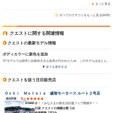
もっと見る
すべてのクチコミをもっと見る(60件)
クエストに関する関連情報
クエストの最新モデル情報
ボディカラーに新色を追加
’97モデルでは前年に比較的大きな改良が行われたため、このモデルはほとんど変更がなく、ボディカラーに新色が加わった程度の変更にとどまった。（1997.1）
全てを表示する
クエストを扱う注目販売店
Ｏｃｈｉ Ｍｏｔｏｒｓ 越智モータース ルート２号店
5
総合評価
点
春！！みなさまの新生活応援フェア開催中！！
1
日産 クエストの
掲載台数
台
183
総掲載数
台