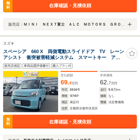
無
在庫確認・見積依頼
料
販売店：
ＭＩＮＩ ＮＥＸＴ富士 ＡＬＣ ＭＯＴＯＲＳ ＧＲＯＵＰ
スズキ
スペーシア 660 X 両側電動スライドドア TV レーン
アシスト 衝突被害軽減システム スマートキー アイ
ドリングストップ 電動格納ミラー シートヒーター
販売店保証
車両品質評価書付
購入プラン付
ベンチシート CVT 盗難防止システム ABS ESC
CD
支払総額
本体価格
69.
62.
9
7
万円
万円
年式
2016
年
走行
5.6
万km
車検
'27/07
修復
なし
保証
保証付
整備
法定整備無
住所
京都府京都市伏見区
無
在庫確認・見積依頼
料