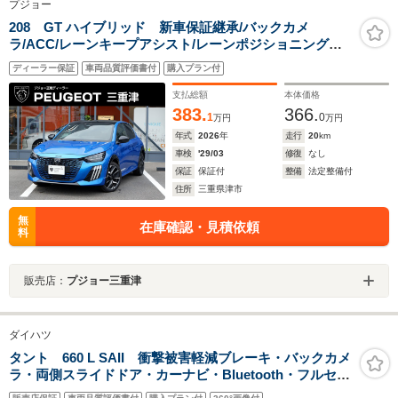
プジョー
208 GT ハイブリッド 新車保証継承/バックカメ
ラ/ACC/レーンキープアシスト/レーンポジショニングア
シスト/ブラインドスポットモニター/LEDヘッドライト/フ
ディーラー保証
車両品質評価書付
購入プラン付
ロント・バックソナー/アップルカープレイ/アンドロイド
オート
支払総額
本体価格
383.
366.
1
0
万円
万円
年式
2026
年
走行
20
km
車検
'29/03
修復
なし
保証
保証付
整備
法定整備付
住所
三重県津市
無
在庫確認・見積依頼
料
販売店：
プジョー三重津
ダイハツ
タント 660 L SAII 衝撃被害軽減ブレーキ・バックカメ
ラ・両側スライドドア・カーナビ・Bluetooth・フルセグ
TV・CD/DVD再生・禁煙車・アイドリングストップ・ベ