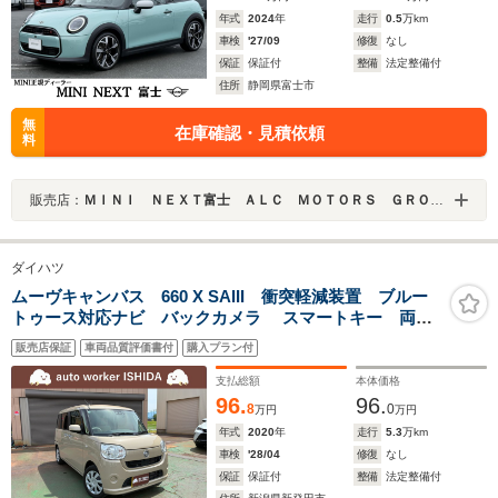
年式
2024
年
走行
0.5
万km
車検
'27/09
修復
なし
保証
保証付
整備
法定整備付
住所
静岡県富士市
無
在庫確認・見積依頼
料
販売店：
ＭＩＮＩ ＮＥＸＴ富士 ＡＬＣ ＭＯＴＯＲＳ ＧＲＯＵＰ
ダイハツ
ムーヴキャンバス 660 X SAIII 衝突軽減装置 ブルー
トゥース対応ナビ バックカメラ スマートキー 両側
電動スライドドア 関東仕入
販売店保証
車両品質評価書付
購入プラン付
支払総額
本体価格
96.
96.
8
0
万円
万円
年式
2020
年
走行
5.3
万km
車検
'28/04
修復
なし
保証
保証付
整備
法定整備付