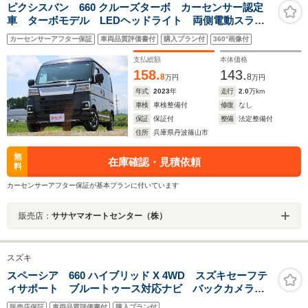
ピクシスバン 660 クルーズターボ カーセンサー認定
車 ターボモデル LEDヘッドライト 両側電動スライ
ドドア 純正ナビ Bluetooth Bカメラ ETC2.0
カーセンサーアフター保証
車両品質評価書付
購入プラン付
360°画像付
支払総額
本体価格
158.
143.
8
8
万円
万円
年式
2023
年
走行
2.0
万km
車検
車検整備付
修復
なし
保証
保証付
整備
法定整備付
住所
兵庫県丹波篠山市
無
在庫確認・見積依頼
料
カーセンサーアフター保証が基本プランに付いています
販売店：
ササヤマオートセンター（株）
スズキ
スペーシア 660 ハイブリッド X 4WD スズキセーフテ
ィサポート ブルートゥース対応ナビ バックカメラ
スマートキー 両側電動スライドドア シートヒーター
販売店保証
車両品質評価書付
購入プラン付