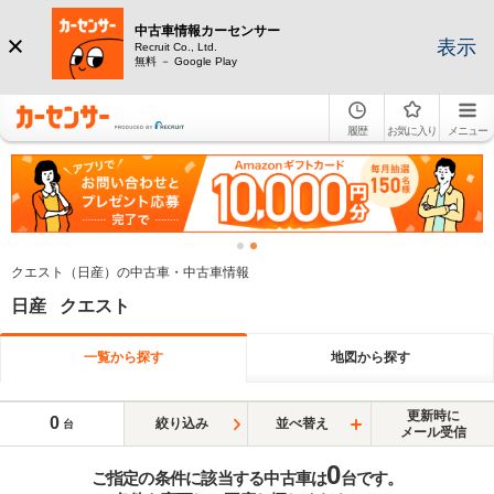
中古車情報カーセンサー
表示
Recruit Co., Ltd.
無料 － Google Play
履歴
お気に入り
メニュー
クエスト（日産）の中古車・中古車情報
日産 クエスト
一覧から探す
地図から探す
更新時に
0
絞り込み
並べ替え
台
メール受信
0
ご指定の条件に該当する中古車は
台です。