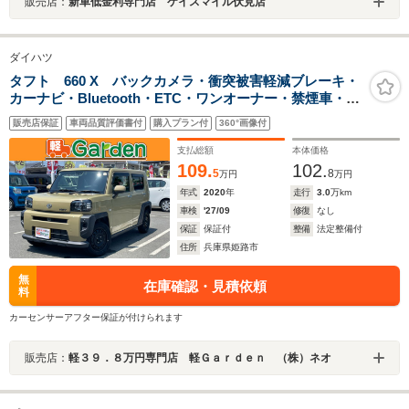
販売店：
新車低金利専門店 ケイスマイル伏見店
ダイハツ
タフト 660 X バックカメラ・衝突被害軽減ブレーキ・
カーナビ・Bluetooth・ETC・ワンオーナー・禁煙車・フ
ルセグTV・CD/DVD再生・スマートキー&プッシュスター
販売店保証
車両品質評価書付
購入プラン付
360°画像付
ト・ベンチシート・ルームクリーニング
支払総額
本体価格
109.
102.
5
8
万円
万円
年式
2020
年
走行
3.0
万km
車検
'27/09
修復
なし
保証
保証付
整備
法定整備付
住所
兵庫県姫路市
無
在庫確認・見積依頼
料
カーセンサーアフター保証が付けられます
販売店：
軽３９．８万円専門店 軽Ｇａｒｄｅｎ （株）ネオ