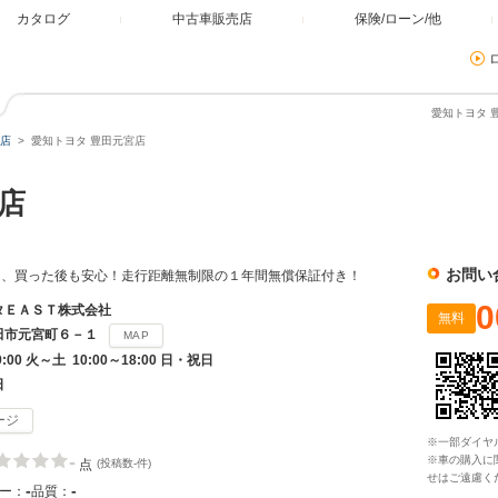
カタログ
中古車販売店
保険/ローン/他
愛知トヨタ 
店
愛知トヨタ 豊田元宮店
店
お問い
ら、買った後も安心！走行距離無制限の１年間無償保証付き！
0
タＥＡＳＴ株式会社
無料
田市元宮町６－１
MAP
9:00 火～土 10:00～18:00 日・祝日
日
ージ
※一部ダイヤ
-
※車の購入に
点
(投稿数-件)
せはご遠慮く
-
-
ー：
品質：