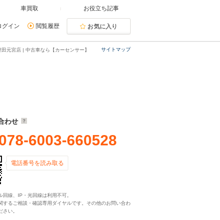
車買取
お役立ち記事
ログイン
閲覧履歴
お気に入り
サイトマップ
豊田元宮店 | 中古車なら【カーセンサー】
合わせ
078-6003-660528
電話番号を読み取る
ル回線、IP・光回線は利用不可。
関するご相談・確認専用ダイヤルです。その他のお問い合わ
ださい。