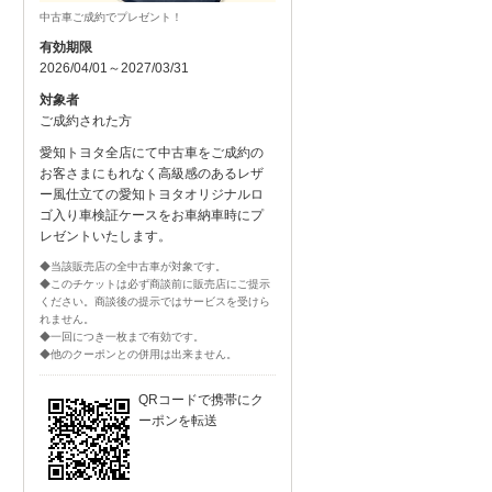
中古車ご成約でプレゼント！
有効期限
2026/04/01～2027/03/31
対象者
ご成約された方
愛知トヨタ全店にて中古車をご成約の
お客さまにもれなく高級感のあるレザ
ー風仕立ての愛知トヨタオリジナルロ
ゴ入り車検証ケースをお車納車時にプ
レゼントいたします。
◆当該販売店の全中古車が対象です。
◆このチケットは必ず商談前に販売店にご提示
ください。商談後の提示ではサービスを受けら
れません。
◆一回につき一枚まで有効です。
◆他のクーポンとの併用は出来ません。
QRコードで携帯にク
ーポンを転送