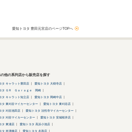
愛知トヨタ 豊田元宮店のページTOPへ
県の他の系列店から販売店を探す
ヨタ キャラット豊田店
愛知トヨタ 大樹寺店
ヨタ ＧＲ Ｇａｒａｇｅ 岡崎
ヨタ キャラット知立店
愛知トヨタ 岡崎中店
ヨタ 東刈谷マイカーセンター
愛知トヨタ 東刈谷店
ヨタ 刈谷池田店
愛知トヨタ 法性寺マイカーセンター
ヨタ 刈谷マイカーセンター
愛知トヨタ 安城桜井店
ヨタ 東浦店
愛知トヨタ 高浜小池店
ヨタ 米津橋店
愛知トヨタ 名和店