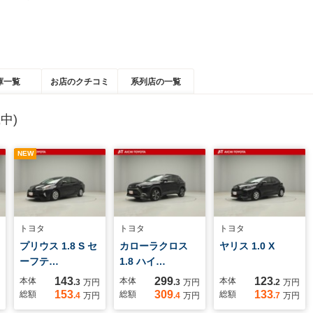
庫一覧
お店のクチコミ
系列店の一覧
中)
NEW
トヨタ
トヨタ
トヨタ
プリウス 1.8 S セ
カローラクロス
ヤリス 1.0 X
ーフテ…
1.8 ハイ…
143
299
123
本体
本体
本体
.3
万円
.3
万円
.2
万円
153
309
133
総額
総額
総額
.4
万円
.4
万円
.7
万円