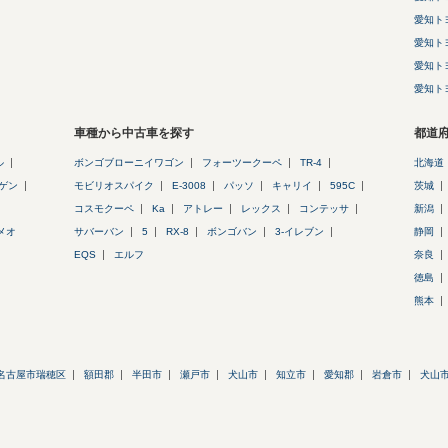
愛知ト
愛知ト
愛知ト
愛知ト
車種から中古車を探す
都道
ル
ボンゴブローニイワゴン
フォーツークーペ
TR-4
北海道
ゲン
モビリオスパイク
E-3008
パッソ
キャリイ
595C
茨城
コスモクーペ
Ka
アトレー
レックス
コンテッサ
新潟
メオ
サバーバン
5
RX-8
ボンゴバン
3-イレブン
静岡
EQS
エルフ
奈良
徳島
熊本
名古屋市瑞穂区
額田郡
半田市
瀬戸市
犬山市
知立市
愛知郡
岩倉市
犬山