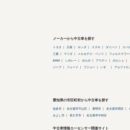
メーカーから中古車を探す
トヨタ
日産
ホンダ
スズキ
ダイハツ
スバ
三菱
マツダ
メルセデス・ベンツ
フォルクスワー
BMW
シボレー
ボルボ
アウディ
ポルシェ
ジープ
フォード
プジョー
いすゞ
アルファロ
愛知県の市区町村から中古車を探す
知多市
名古屋市守山区
豊明市
名古屋市西区
みよし市
長久手市
名古屋市中村区
中古車情報カーセンサー関連サイト