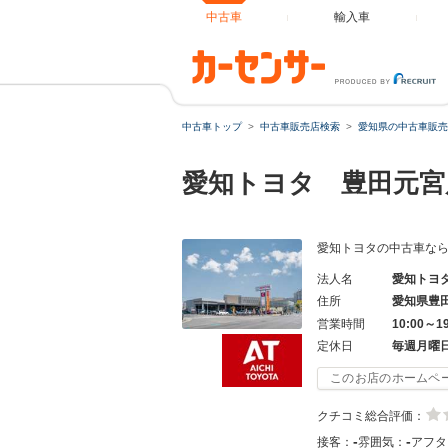
中古車
輸入車
中古車トップ
中古車販売店検索
愛知県の中古車販売
愛知トヨタ 豊田元宮
愛知トヨタの中古車な
法人名
愛知トヨ
住所
愛知県豊
営業時間
10:00～1
定休日
毎週月曜
このお店のホームペ
クチコミ総合評価：
-
-
接客：
雰囲気：
アフタ