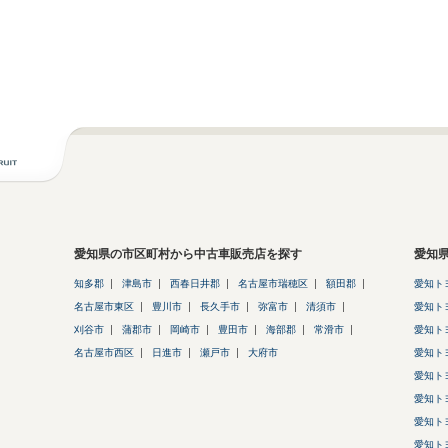
愛知県の市区町村から中古車販売店を探す
愛知
知多郡
津島市
西春日井郡
名古屋市瑞穂区
額田郡
愛知ト
名古屋市東区
豊川市
長久手市
弥富市
清須市
愛知ト
刈谷市
蒲郡市
岡崎市
豊田市
海部郡
常滑市
愛知ト
名古屋市西区
日進市
瀬戸市
大府市
愛知ト
愛知ト
愛知ト
愛知ト
愛知ト