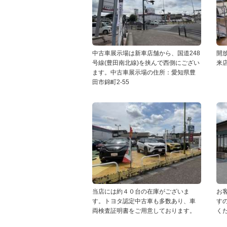
中古車展示場は新車店舗から、国道248
開
号線(豊田南北線)を挟んで西側にござい
来
ます。中古車展示場の住所：愛知県豊
田市錦町2-55
当店には約４０台の在庫がございま
お
す。トヨタ認定中古車も多数あり、車
す
両検査証明書をご用意しております。
く