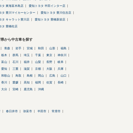
ヨタ 東海富木島店
愛知トヨタ 半田インター店
ヨタ 豊川マイカーセンター
愛知トヨタ 豊川住吉店
ヨタ キャラット豊川店
愛知トヨタ 豊橋新栄店
ヨタ 豊橋柱店
府県から中古車を探す
青森
岩手
宮城
秋田
山形
福島
栃木
群馬
埼玉
千葉
東京
神奈川
富山
石川
福井
山梨
長野
岐阜
愛知
三重
滋賀
京都
大阪
兵庫
和歌山
鳥取
島根
岡山
広島
山口
香川
愛媛
高知
福岡
佐賀
長崎
大分
宮崎
鹿児島
沖縄
市
春日井市
弥富市
半田市
常滑市