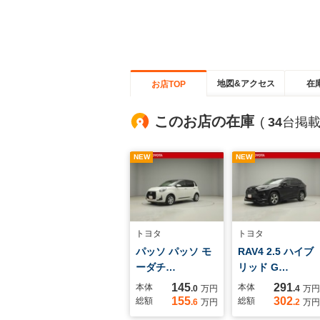
地図&アクセス
在
お店TOP
このお店の在庫
(
34
台掲載
NEW
NEW
トヨタ
トヨタ
パッソ パッソ モ
RAV4 2.5 ハイブ
ーダチ…
リッド G…
145
291
本体
本体
.0
万円
.4
万円
155
302
総額
総額
.6
万円
.2
万円