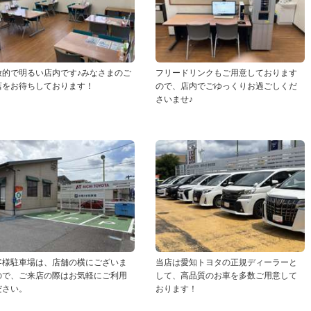
放的で明るい店内です♪みなさまのご
フリードリンクもご用意しております
店をお待ちしております！
ので、店内でごゆっくりお過ごしくだ
さいませ♪
客様駐車場は、店舗の横にございま
当店は愛知トヨタの正規ディーラーと
ので、ご来店の際はお気軽にご利用
して、高品質のお車を多数ご用意して
ださい。
おります！