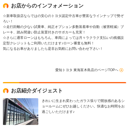
お店からのインフォメーション
☆新車取扱店ならではの安心のトヨタ認定中古車が豊富なラインナップで勢ぞ
ろい！
☆走行距離の少ない試乗車、純正オプション多数装着車や自動（被害軽減）ブ
レーキ、踏み間違い防止装置付きのサポカーも充実！
☆さらに通常ローンはもちろん、車両によっては月々ラクラク支払いの残価設
定型クレジットもご利用いただけます♪ローン審査も無料！
気になるお車がありましたら是非お気軽にお問い合わせ下さい！
愛知トヨタ 東海富木島店のページTOPへ
お店紹介ダイジェスト
きれいに生まれ変わったガラス張りで開放感のあるシ
ョールームにぜひお越しください。快適なお時間をお
過ごしいただけます♪