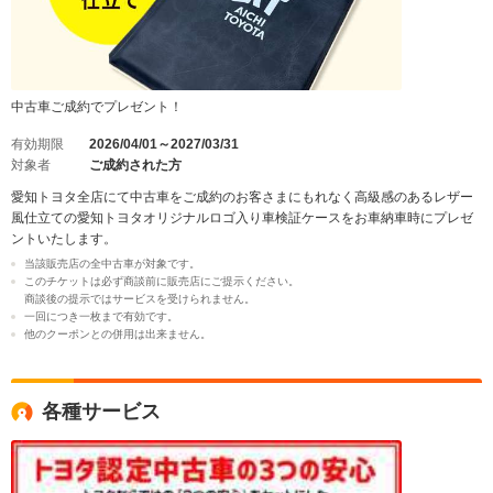
中古車ご成約でプレゼント！
有効期限
2026/04/01～2027/03/31
対象者
ご成約された方
愛知トヨタ全店にて中古車をご成約のお客さまにもれなく高級感のあるレザー
風仕立ての愛知トヨタオリジナルロゴ入り車検証ケースをお車納車時にプレゼ
ントいたします。
当該販売店の全中古車が対象です。
このチケットは必ず商談前に販売店にご提示ください。
商談後の提示ではサービスを受けられません。
一回につき一枚まで有効です。
他のクーポンとの併用は出来ません。
各種サービス