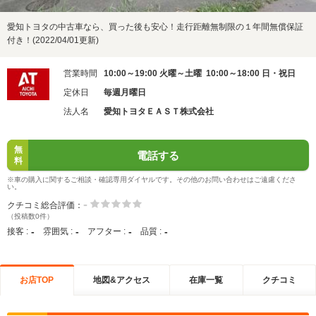
愛知トヨタの中古車なら、買った後も安心！走行距離無制限の１年間無償保証
付き！(2022/04/01更新)
営業時間
10:00～19:00 火曜～土曜 10:00～18:00 日・祝日
定休日
毎週月曜日
法人名
愛知トヨタＥＡＳＴ株式会社
無
電話する
料
※車の購入に関するご相談・確認専用ダイヤルです。その他のお問い合わせはご遠慮くださ
い。
-
クチコミ総合評価：
（投稿数0件）
-
-
-
-
接客 :
雰囲気 :
アフター :
品質 :
お店TOP
地図&アクセス
在庫一覧
クチコミ