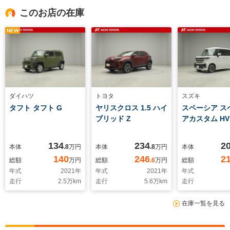
このお店の在庫
NEW
ダイハツ
トヨタ
スズキ
タフト タフト G
ヤリスクロス 1.5 ハイ
スペーシア ス
ブリッド Z
アカスタム HV
134
234
2
本体
.8
万円
本体
.8
万円
本体
140
246
2
総額
万円
総額
.6
万円
総額
年式
2021
年
年式
2021
年
年式
走行
2.5
万km
走行
5.6
万km
走行
在庫一覧を見る