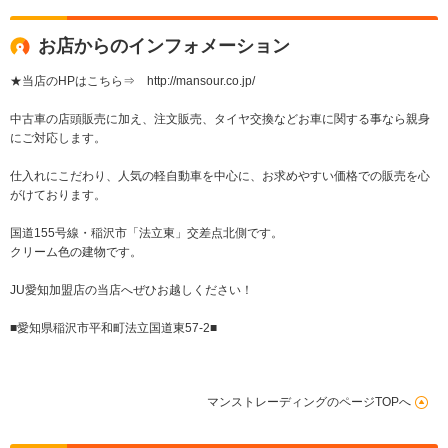
お店からのインフォメーション
★当店のHPはこちら⇒ http://mansour.co.jp/
中古車の店頭販売に加え、注文販売、タイヤ交換などお車に関する事なら親身
にご対応します。
仕入れにこだわり、人気の軽自動車を中心に、お求めやすい価格での販売を心
がけております。
国道155号線・稲沢市「法立東」交差点北側です。
クリーム色の建物です。
JU愛知加盟店の当店へぜひお越しください！
■愛知県稲沢市平和町法立国道東57-2■
マンストレーディングのページTOPへ