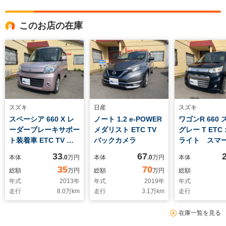
このお店の在庫
スズキ
日産
スズキ
スペーシア 660 X レ
ノート 1.2 e-POWER
ワゴンR 660
ーダーブレーキサポー
メダリスト ETC TV
グレー T ETC
ト装着車 ETC TV バ
バックカメラ
ライト スマ
ックカメラ 左側電動
ー CVT タ
33
67
本体
.0
万円
本体
.0
万円
本体
スライドドア スマー
り
35
70
総額
万円
総額
万円
総額
トキー
年式
2013
年
年式
2019
年
年式
走行
8.0
万km
走行
3.1
万km
走行
在庫一覧を見る