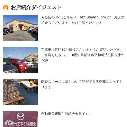
お店紹介ダイジェスト
★当店のHPはこちら⇒ http://mansour.co.jp/ お店の
紹介もございます。ぜひご覧ください！
在庫車は常時30台前後ございます！お電話いただき、
ご来店ください。 ■愛知県稲沢市平和町法立国道東5
7-2■
商談スペースは落ちついて話ができる空間になってお
ります。
自動車公正取引協議会会員です。