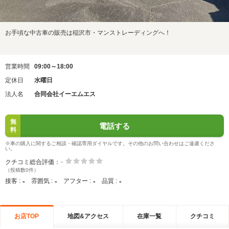
お手頃な中古車の販売は稲沢市・マンストレーディングへ！
営業時間
09:00～18:00
定休日
水曜日
法人名
合同会社イーエムエス
無
電話する
料
※車の購入に関するご相談・確認専用ダイヤルです。その他のお問い合わせはご遠慮くださ
い。
-
クチコミ総合評価：
（投稿数0件）
-
-
-
-
接客 :
雰囲気 :
アフター :
品質 :
お店TOP
地図&アクセス
在庫一覧
クチコミ