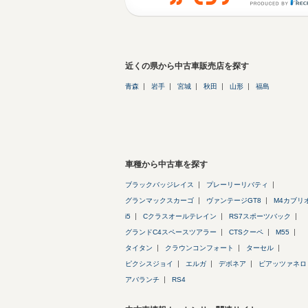
近くの県から中古車販売店を探す
青森
岩手
宮城
秋田
山形
福島
車種から中古車を探す
ブラックバッジレイス
プレーリーリバティ
グランマックスカーゴ
ヴァンテージGT8
M4カブリ
i5
Cクラスオールテレイン
RS7スポーツバック
グランドC4スペースツアラー
CTSクーペ
M55
タイタン
クラウンコンフォート
ターセル
ピクシスジョイ
エルガ
デボネア
ピアッツァネロ
アバランチ
RS4