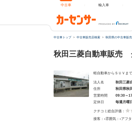
中古車
輸入車
中古車トップ
中古車販売店検索
秋田県の中古車販売
秋田三菱自動車販売 
軽自動車からＳＵＶま
法人名
秋田三菱
住所
秋田県秋
営業時間
09:30～1
定休日
毎週月曜
クチコミ総合評価：
-
-
接客：
雰囲気：
アフタ