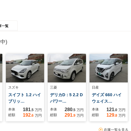
庫一覧
中)
スズキ
三菱
日産
スイフト 1.2 ハイ
デリカD：5 2.2 D
デイズ 660 ハイ
ブリッ…
パワー…
ウェイス…
181
280
121
本体
本体
本体
.5
万円
.5
万円
.0
万円
192
291
129
総額
総額
総額
.6
万円
.9
万円
.8
万円
在庫一覧を見る