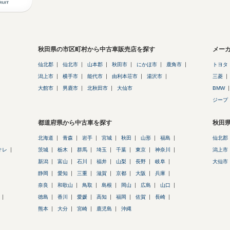
秋田県の市区町村から中古車販売店を探す
メー
仙北郡
仙北市
山本郡
秋田市
にかほ市
鹿角市
トヨタ
潟上市
横手市
能代市
由利本荘市
湯沢市
三菱
大館市
男鹿市
北秋田市
大仙市
BMW
ジープ
都道府県から中古車を探す
秋田
北海道
青森
岩手
宮城
秋田
山形
福島
仙北郡
オレ
茨城
栃木
群馬
埼玉
千葉
東京
神奈川
潟上市
新潟
富山
石川
福井
山梨
長野
岐阜
大仙市
静岡
愛知
三重
滋賀
京都
大阪
兵庫
奈良
和歌山
鳥取
島根
岡山
広島
山口
徳島
香川
愛媛
高知
福岡
佐賀
長崎
熊本
大分
宮崎
鹿児島
沖縄