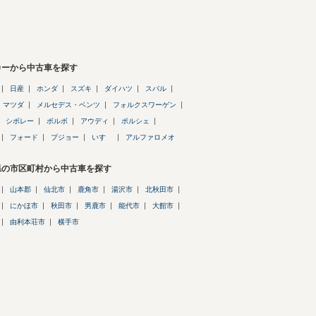
カーから中古車を探す
日産
ホンダ
スズキ
ダイハツ
スバル
マツダ
メルセデス・ベンツ
フォルクスワーゲン
シボレー
ボルボ
アウディ
ポルシェ
フォード
プジョー
いすゞ
アルファロメオ
県の市区町村から中古車を探す
山本郡
仙北市
鹿角市
湯沢市
北秋田市
にかほ市
秋田市
男鹿市
能代市
大館市
由利本荘市
横手市