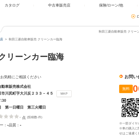
カタログ
中古車販売店
保険/ローン/他
秋田三菱自動車販売 クリーン
店
秋田三菱自動車販売 クリーンカー臨海
クリーンカー臨海
お問い
でお気軽にご相談ください
0
自動車販売株式会社
無料
田市川尻町字大川反２３３－４５
MAP
7:30
日 第一日曜日 第三火曜日
-
点
(投稿数-件)
※一部ダイヤ
-
-
ー：
品質：
※車の購入に
せはご遠慮く