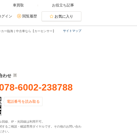
車買取
お役立ち記事
ログイン
閲覧履歴
お気に入り
サイトマップ
カー臨海 | 中古車なら【カーセンサー】
合わせ
078-6002-238788
電話番号を読み取る
ル回線、IP・光回線は利用不可。
関するご相談・確認専用ダイヤルです。その他のお問い合わ
ださい。