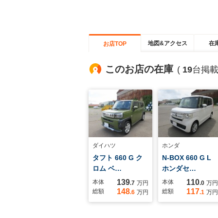
地図&アクセス
在
お店TOP
このお店の在庫
(
19
台掲載
ダイハツ
ホンダ
タフト 660 G ク
N-BOX 660 G L
ロム ベ…
ホンダセ…
139
110
本体
本体
.7
万円
.0
万円
148
117
総額
総額
.6
万円
.1
万円