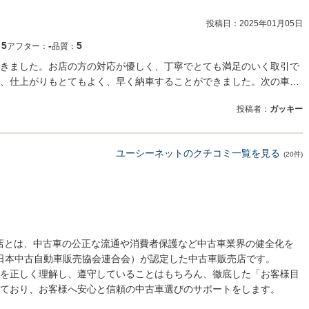
投稿日：
2025年01月05日
5
‐
5
：
アフター：
品質：
きました。お店の方の対応が優しく、丁寧でとても満足のいく取引で
、仕上がりもとてもよく、早く納車することができました。次の車…
投稿者：
ガッキー
ユーシーネットのクチコミ一覧を見る
(20件)
売店とは、中古車の公正な流通や消費者保護など中古車業界の健全化を
 日本中古自動車販売協会連合会）が認定した中古車販売店です。
を正しく理解し、遵守していることはもちろん、徹底した「お客様目
ており、お客様へ安心と信頼の中古車選びのサポートをします。