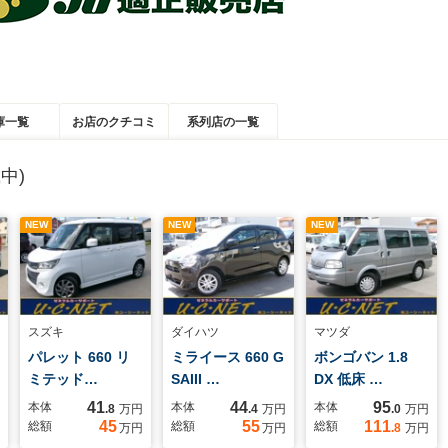
庫一覧
お店のクチコミ
系列店の一覧
中)
NEW
NEW
NEW
スズキ
ダイハツ
マツダ
パレット 660 リ
ミライース 660 G
ボンゴバン 1.8
ミテッド…
SAIII …
DX 低床 …
41
44
95
本体
本体
本体
.8
万円
.4
万円
.0
万円
45
55
111
総額
総額
総額
万円
万円
.8
万円