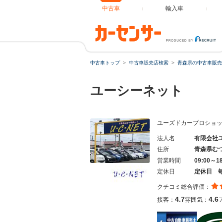
中古車
輸入車
中古車トップ
中古車販売店検索
青森県の中古車販売
ユーシーネット
ユーズドカープロショ
法人名
有限会社
住所
青森県む
営業時間
09:00～1
定休日
定休日 
クチコミ総合評価：
4.7
4.6
接客：
雰囲気：