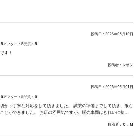
投稿日：
2026年05月10日
5
5
5
：
アフター：
品質：
です！
投稿者：
レオン
投稿日：
2026年05月01日
5
5
5
：
アフター：
品質：
切かつ丁寧な対応をして頂きました。 試乗の準備までして頂き、限ら
ことができました。 お店の雰囲気ですが、販売車両はきれいに整…
投稿者：
Ｏ．Ｍ