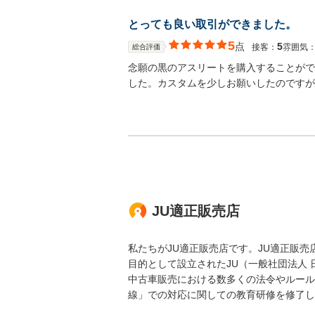
とっても良い取引ができました。
5
点
5
接客：
雰囲気
総合評価
念願の黒のアスリートを購入することがで
した。カスタムを少しお願いしたのですが
JU適正販売店
私たちがJU適正販売店です。JU適正販
目的として設立されたJU（一般社団法人
中古車販売における数多くの法令やルール
線」での対応に関しての教育研修を修了し