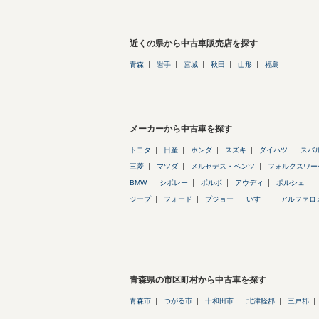
近くの県から中古車販売店を探す
青森
岩手
宮城
秋田
山形
福島
メーカーから中古車を探す
トヨタ
日産
ホンダ
スズキ
ダイハツ
スバ
三菱
マツダ
メルセデス・ベンツ
フォルクスワー
BMW
シボレー
ボルボ
アウディ
ポルシェ
ジープ
フォード
プジョー
いすゞ
アルファロ
青森県の市区町村から中古車を探す
青森市
つがる市
十和田市
北津軽郡
三戸郡