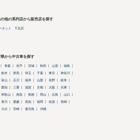
県の他の系列店から販売店を探す
ーネット 下北店
府県から中古車を探す
青森
岩手
宮城
秋田
山形
福島
栃木
群馬
埼玉
千葉
東京
神奈川
富山
石川
福井
山梨
長野
岐阜
愛知
三重
滋賀
京都
大阪
兵庫
和歌山
鳥取
島根
岡山
広島
山口
香川
愛媛
高知
福岡
佐賀
長崎
大分
宮崎
鹿児島
沖縄