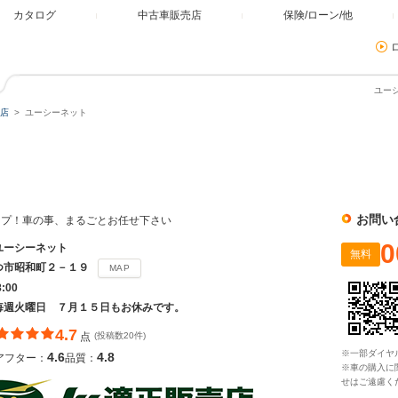
カタログ
中古車販売店
保険/ローン/他
ユー
店
ユーシーネット
お問い
ップ！車の事、まるごとお任せ下さい
0
ユーシーネット
無料
つ市昭和町２－１９
MAP
8:00
毎週火曜日 ７月１５日もお休みです。
4.7
点
(投稿数20件)
※一部ダイヤ
4.6
4.8
アフター：
品質：
※車の購入に
せはご遠慮く