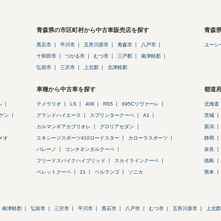
青森県の市区町村から中古車販売店を探す
青森
黒石市
平川市
五所川原市
青森市
八戸市
ユーシ
十和田市
つがる市
むつ市
三戸郡
南津軽郡
弘前市
三沢市
上北郡
北津軽郡
車種から中古車を探す
都道
ル
テメラリオ
LS
408
RS5
695Cリヴァーレ
北海道
ゲン
グランドハイエース
スプリンタークーペ
A1
茨城
カルマンギアカブリオレ
グロリアセダン
新潟
メオ
エキシージスポーツ410ロードスター
カローラスポーツ
静岡
バレーノ
コンチネンタルクーペ
奈良
フリードスパイクハイブリッド
スカイラインクーペ
徳島
ベレットクーペ
21
ベルランゴ
ソニカ
熊本
南津軽郡
弘前市
三沢市
平川市
黒石市
八戸市
むつ市
五所川原市
上北郡