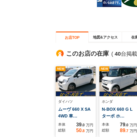
地図&アクセス
在
お店TOP
このお店の在庫
(
40
台掲載
NEW
NEW
ダイハツ
ホンダ
ムーヴ 660 X SA
N-BOX 660 G L
4WD 車…
ターボ ホ…
39
79
本体
本体
.0
万円
.0
万円
50
89
総額
総額
.8
万円
.7
万円