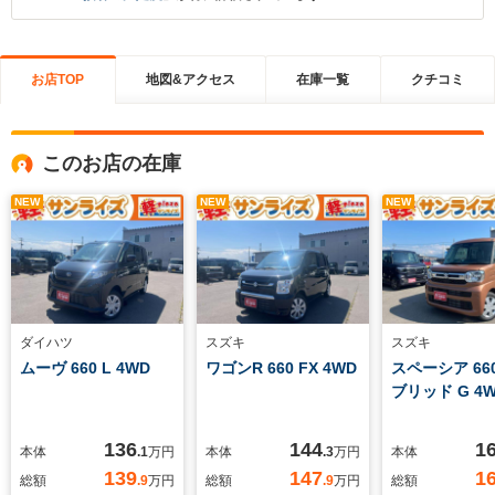
お店TOP
地図&アクセス
在庫一覧
クチコミ
このお店の在庫
NEW
NEW
NEW
ダイハツ
スズキ
スズキ
ムーヴ 660 L 4WD
ワゴンR 660 FX 4WD
スペーシア 66
ブリッド G 4
136
144
1
本体
.1
万円
本体
.3
万円
本体
139
147
1
総額
.9
万円
総額
.9
万円
総額