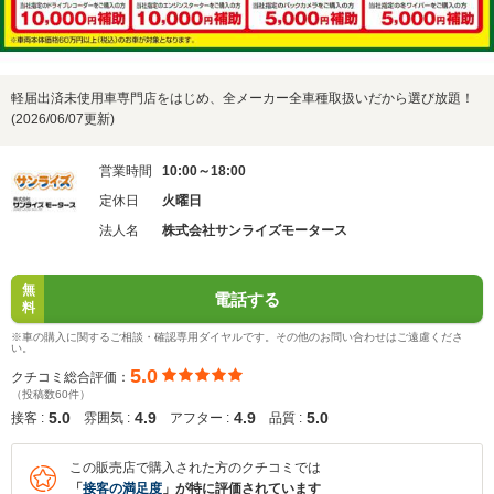
軽届出済未使用車専門店をはじめ、全メーカー全車種取扱いだから選び放題！
(2026/06/07更新)
営業時間
10:00～18:00
定休日
火曜日
法人名
株式会社サンライズモータース
無
電話する
料
※車の購入に関するご相談・確認専用ダイヤルです。その他のお問い合わせはご遠慮くださ
い。
5.0
クチコミ総合評価：
（投稿数60件）
5.0
4.9
4.9
5.0
接客 :
雰囲気 :
アフター :
品質 :
この販売店で購入された方のクチコミでは
「
接客の満足度
」が特に評価されています