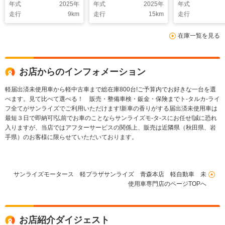
年式
2025
年
年式
2025
年
年式
走行
9
km
走行
15
km
走行
在庫一覧を見る
お店からのインフォメーション
軽届出済未使用車から軽中古車まで総在庫800台!ご予算内でお好きな一台を選
べます。見て比べて選べる！ 販売・整備車検・鈑金・保険までト-タルカ-ライ
フ全てがサンライズでご利用いただけます!新車の香りがする届出済未使用車は
最短３日で即納可!弘前でお車のことならサンライズモ-タ-スにお任せ!誠に恐れ
入りますが、当店ではアフターサービスの関係上、販売は近隣県（秋田県、岩
手県）のお客様に限らせていただいております。
サンライズモータース 軽プラザサンライズ 青森本店 軽自動車 未
使用車専門店のページTOPへ
お店紹介ダイジェスト