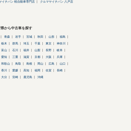
ヤイチバン 軽自動車専門店
クルマヤイチバン 八戸店
府県から中古車を探す
青森
岩手
宮城
秋田
山形
福島
栃木
群馬
埼玉
千葉
東京
神奈川
富山
石川
福井
山梨
長野
岐阜
愛知
三重
滋賀
京都
大阪
兵庫
和歌山
鳥取
島根
岡山
広島
山口
香川
愛媛
高知
福岡
佐賀
長崎
大分
宮崎
鹿児島
沖縄