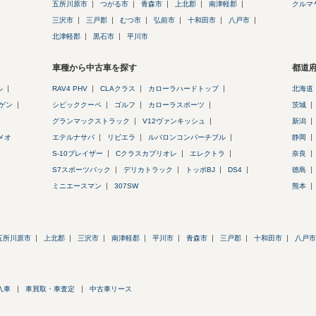
五所川原市
つがる市
青森市
上北郡
南津軽郡
クルマ
三沢市
三戸郡
むつ市
弘前市
十和田市
八戸市
北津軽郡
黒石市
平川市
車種から中古車を探す
都道
ル
RAV4 PHV
CLAクラス
カローラハードトップ
北海道
ゲン
シビッククーペ
ゴルフ
カローラスポーツ
茨城
グランマックストラック
V12ヴァンキッシュ
新潟
メオ
エテルナサバ
リビエラ
ルバロンコンバーチブル
静岡
S-10ブレイザー
Cクラスカブリオレ
エレクトラ
奈良
S7スポーツバック
デリカトラック
トッポBJ
DS4
徳島
ミニエースマン
307SW
熊本
五所川原市
上北郡
三沢市
南津軽郡
平川市
青森市
三戸郡
十和田市
八戸市
入車
車買取・車査定
中古車リース