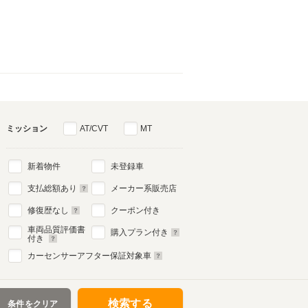
ミッション
AT/CVT
MT
新着物件
未登録車
支払総額あり
メーカー系販売店
修復歴なし
クーポン付き
車両品質評価書
購入プラン付き
付き
カーセンサーアフター保証対象車
検索する
条件をクリア