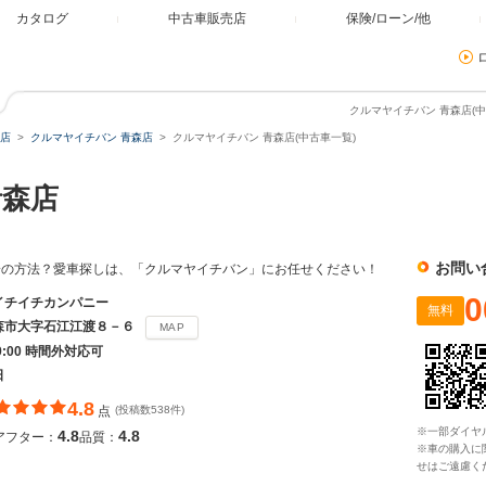
カタログ
中古車販売店
保険/ローン/他
クルマヤイチバン 青森店(中
店
クルマヤイチバン 青森店
クルマヤイチバン 青森店(中古車一覧)
青森店
お問い
一の方法？愛車探しは、「クルマヤイチバン」にお任せください！
0
イチイチカンパニー
無料
森市大字石江江渡８－６
MAP
19:00 時間外対応可
日
4.8
点
(投稿数538件)
※一部ダイヤ
4.8
4.8
アフター：
品質：
※車の購入に
せはご遠慮く