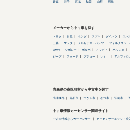
青森
岩手
宮城
秋田
山形
福島
メーカーから中古車を探す
トヨタ
日産
ホンダ
スズキ
ダイハツ
スバ
三菱
マツダ
メルセデス・ベンツ
フォルクスワー
BMW
シボレー
ボルボ
アウディ
ポルシェ
ジープ
フォード
プジョー
いすゞ
アルファロ
青森県の市区町村から中古車を探す
北津軽郡
黒石市
つがる市
むつ市
弘前市
中古車情報カーセンサー関連サイト
中古車情報ならカーセンサー
カーセンサーエッジ・輸