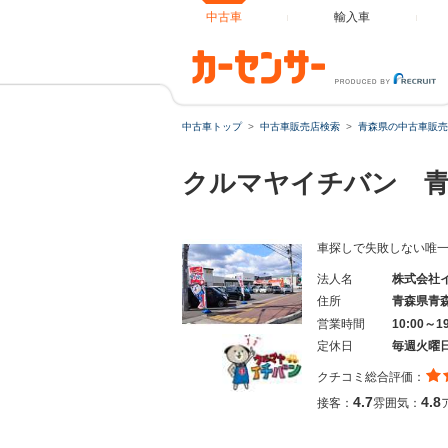
中古車
輸入車
中古車トップ
中古車販売店検索
青森県の中古車販売
クルマヤイチバン 
車探しで失敗しない唯
法人名
株式会社
住所
青森県青
営業時間
10:00～
定休日
毎週火曜
クチコミ総合評価：
4.7
4.8
接客：
雰囲気：