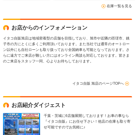
盗難防止システム 衝
ックハイビーム
ング 運転席
在庫一覧を見る
突安全ボディ
ESC エアコン パワ
グ Bluetoot
ABS ESC CD
ーウィンドウ
お店からのインフォメーション
イタコ自販旭店は地域密着型の店舗を目指しており、旭市や近隣の匝瑳市、銚
子市の方にとくに多くご利用頂いております。また当社では通常のオートロー
ン以外にも自社ローンも取り扱っており全国納車も可能となっております。さ
らに遠方でご来店が難しい方にはオンライン商談も対応しております。皆さま
のご来店をスタッフ一同、心よりお待ちしております。
イタコ自販 旭店のページTOPへ
お店紹介ダイジェスト
千葉・茨城に6店舗展開しております！お車の事なら
『イタコ自販』にお任せ下さい！他店の在庫も取り寄
せ可能ですのでお気軽に♪