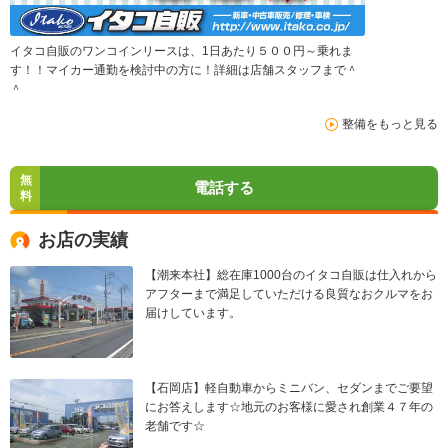
イタコ自販のワンコインリースは、1日あたり５００円～乗れま
す！！マイカー通勤を検討中の方に！詳細は店舗スタッフまで＾
＾
整備をもっと見る
無
電話する
料
お店の実績
【潮来本社】総在庫1000台のイタコ自販は仕入れから
アフターまで満足していただける良質なおクルマをお
届けしています。
【石岡店】軽自動車からミニバン、セダンまでご要望
にお答えします☆地元のお客様に愛され創業４７年の
老舗です☆