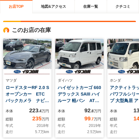
お店TOP
地図&アクセス
在庫一覧
クチコミ
このお店の在庫
マツダ
ダイハツ
ホンダ
ロードスターRF 2.0 S
ハイゼットカーゴ 660
アクティトラック
オープンカー ETC
デラックス SAIII ハイ
パワフルシリ
バックカメラ ナビ
ルーフ 軽バン AT
プ 大型鳥居 
TV LEDヘッドラン
衝突被害軽減システ
4WD 4WD 
223
92
1
本体
.4
万円
本体
.8
万円
本体
プ AT スマートキ
ム クリアランスソナ
ナー ダンプ
235
99
1
総額
万円
総額
.7
万円
総額
ー アイドリングスト
ー ETC 両側スライ
ナビ バック
年式
2018
年
年式
2019
年
年式
ップ 電動格納ミラ
ドドア アイドリング
アルミホイー
走行
5.7
万km
走行
2.5
万km
走行
ー アルミホイール
ストップ オートマチ
コン パワー