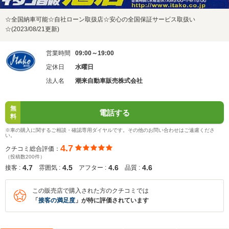
☆全国納車可能☆自社ローン取扱店☆安心の全国保証サービス取扱い
☆(2023/08/21更新)
営業時間
09:00～19:00
定休日
水曜日
法人名
潮来自動車販売株式会社
無
電話する
料
※車の購入に関するご相談・確認専用ダイヤルです。その他のお問い合わせはご遠慮くださ
い。
4.7
クチコミ総合評価：
（投稿数200件）
4.7
4.5
4.6
4.6
接客 :
雰囲気 :
アフター :
品質 :
この販売店で購入された方のクチコミでは
「
接客の満足度
」が特に評価されています