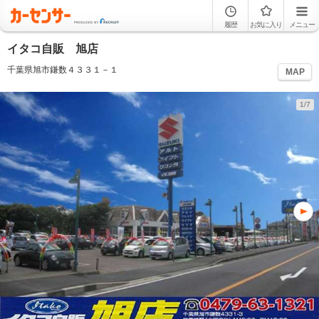
履歴
お気に入り
メニュー
イタコ自販 旭店
千葉県旭市鎌数４３３１－１
MAP
1/7