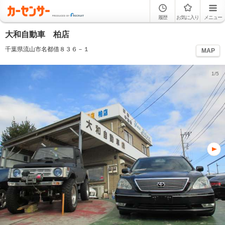
履歴
お気に入り
メニュー
大和自動車 柏店
千葉県流山市名都借８３６－１
MAP
1/5