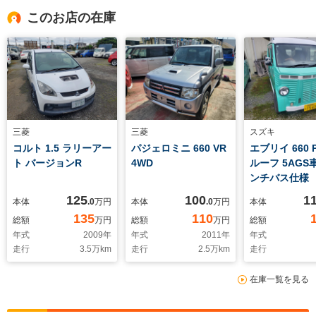
このお店の在庫
三菱
三菱
スズキ
コルト 1.5 ラリーアー
パジェロミニ 660 VR
エブリイ 660 
ト バージョンR
4WD
ルーフ 5AGS
ンチバス仕様
ンカー
125
100
1
本体
.0
万円
本体
.0
万円
本体
135
110
総額
万円
総額
万円
総額
年式
2009
年
年式
2011
年
年式
走行
3.5
万km
走行
2.5
万km
走行
在庫一覧を見る