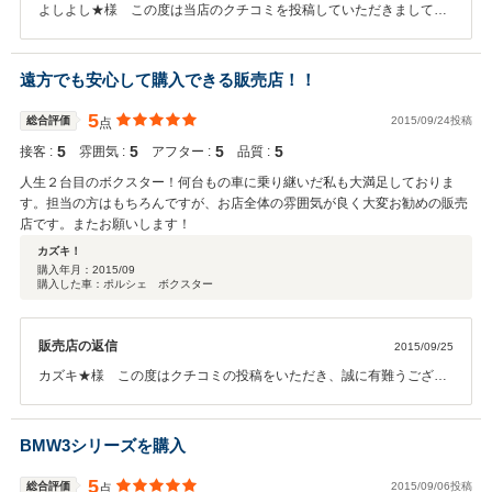
よしよし★様 この度は当店のクチコミを投稿していただきまして、
誠に有難う御座います！非常に良い評価をしていただきまして、恐縮
で御座います。 アメ車を何台も乗られてきたよしよし★様にもご満足
していただける良い車輌をご紹介出来ました事を、嬉しく思います。
遠方でも安心して購入できる販売店！！
少々お住まいとは距離が御座いますが、年に2回、無料の点検キャン
ペーン等も行っておりますので、お気軽にご来店いただけましたら幸
5
総合評価
2015/09/24投稿
点
いです。今後とも宜しくお願い致します。
5
5
5
5
接客 :
雰囲気 :
アフター :
品質 :
人生２台目のボクスター！何台もの車に乗り継いだ私も大満足しておりま
す。担当の方はもちろんですが、お店全体の雰囲気が良く大変お勧めの販売
店です。またお願いします！
カズキ！
購入年月：
2015/09
購入した車：ポルシェ ボクスター
販売店の返信
2015/09/25
カズキ★様 この度はクチコミの投稿をいただき、誠に有難うござい
ます。ご遠方からご購入をお決めいただき、重ねて御礼を申し上げま
す。今後とも末長いお付き合いの程、宜しくお願い致します。
BMW3シリーズを購入
5
総合評価
2015/09/06投稿
点