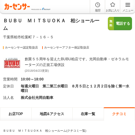
履歴
お気に入り
メニュー
ＢＵＢＵ ＭＩＴＳＵＯＫＡ 柏ショールー
無
電話する
料
ム
千葉県柏市松葉町７－１６－５
カーセンサー認定取扱店
カーセンサーアフター保証取扱店
創業５５周年を迎えたBUBU柏店です。光岡自動車・ゼネラルモ
ーターズの正規工場併設
(2018/04/23更新)
営業時間
10:00～18:00
定休日
毎週火曜日 第二第三水曜日 ８月５日と１２月２日を除く第一水
曜日
法人名
株式会社光岡自動車
お店TOP
地図&アクセス
在庫一覧
クチコミ
ＢＵＢＵ ＭＩＴＳＵＯＫＡ 柏ショールーム(クチコミ一覧)