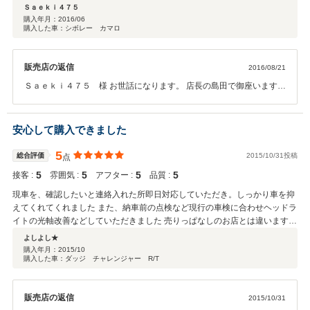
すので 、今後ともお付き合いいただけましたら幸いで御座います。
ずっとずっと丁寧に接客してくださった島田健司店長。また、店舗内のスタ
Ｓａｅｋｉ４７５
ッフさんも優しく丁寧な対応です。 購入に当たっては、島田さんと２人で同
購入年月：
2016/06
購入した車：シボレー カマロ
じ車を購入するかのような親身であり全力の対応。 納車の際の陸送課担当者
の方も明るい性格で質問等もしやすかったです。 中古車ということもあり納
車の直前には多少の問題は起きてしまいましたが、そういった部分も曖昧に
販売店の返信
2016/08/21
はせずきちんと最後まで対応してくださったので不安もストレスも感じませ
んでした。 購入後ももちろんたくさんのアシストを行ってくださいますし個
Ｓａｅｋｉ４７５ 様 お世話になります。 店長の島田で御座います。
人的な車についての相談にものっていただいてます、柏店さんからの購入を
褒めのクチコミを頂き、本当に有難う御座います。 ご遠方でお車を見
お勧め致します！ 同じ車を買うのであれば車の状態・値段ばかりを気にして
る事が出来ない状況の中で当社商品をご購入頂き、喜んでいただけた
選ぶのではなく、人を選んで買うのがベストだと思っております。
事を本当に嬉しく感じております。 沢山のお客様に良い商品とアフタ
安心して購入できました
ーサービスをお届けしたく常々 無い頭を悩ませておりますが、 この
ようなご意見を頂けた事はBUBU柏店にとって本当に誇らしい事で
5
総合評価
2015/10/31投稿
点
す。本当に有難う御座います。 Ｓａｅｋｉ４７５様とはこれからが本
5
5
5
5
接客 :
雰囲気 :
アフター :
品質 :
当のお付き合いだと思っておりますので、今後とも末永くよろしくお
願い致します。 BUBUとして今回のクチコミの様な感想を一人でも多
現車を、確認したいと連絡入れた所即日対応していただき。しっかり車を抑
くのお客様に感じて頂ける様に邁進してまいります！
えてくれてくれました また、納車前の点検など現行の車検に合わせヘッドラ
イトの光軸改善などしていただきました 売りっぱなしのお店とは違いますね
社員の教育もしっかりしていると肌で感じました、少し離れていますが、今
よしよし★
後もお付き合いよろしくお願いします
購入年月：
2015/10
購入した車：ダッジ チャレンジャー R/T
販売店の返信
2015/10/31