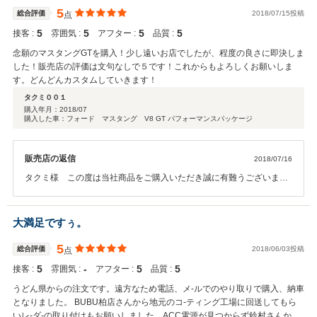
5
総合評価
2018/07/15投稿
点
5
5
5
5
接客 :
雰囲気 :
アフター :
品質 :
念願のマスタングGTを購入！少し遠いお店でしたが、程度の良さに即決しま
した！販売店の評価は文句なしで５です！これからもよろしくお願いしま
す。どんどんカスタムしていきます！
タクミ００１
購入年月：
2018/07
購入した車：フォード マスタング V8 GT パフォーマンスパッケージ
販売店の返信
2018/07/16
タクミ様 この度は当社商品をご購入いただき誠に有難うございまし
た。 当社の仕入れネットワークにより入庫しました珍しいマスタン
グ パフォーマンスパッケージ！！ 本当にかっこいい一台でした！少
し距離は有りますが、全国直営のネットワークを生かしてアフターフ
大満足ですぅ。
ォローさせて頂きます。今後もよろしくお願いします。 この度は誠に
有難うございました。
5
総合評価
2018/06/03投稿
点
5
‐
5
5
接客 :
雰囲気 :
アフター :
品質 :
うどん県からの注文です。遠方なため電話、メ-ルでのやり取りで購入、納車
となりました。 BUBU柏店さんから地元のコ-ティング工場に回送してもら
いレ-ダ-の取り付けもお願いしました。ACC電源が見つからず鈴村さんから