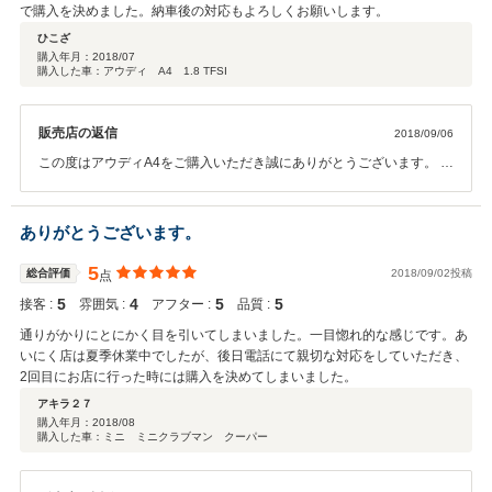
で購入を決めました。納車後の対応もよろしくお願いします。
ひこざ
購入年月：
2018/07
購入した車：アウディ A4 1.8 TFSI
販売店の返信
2018/09/06
この度はアウディA4をご購入いただき誠にありがとうございます。 お
車は当店からは離れた土地にて活躍する予定ではいらっしゃいます
が、幸い現地の店舗もお近くということで、向こうのスタッフ共々今
後のメンテナンスも含めて全力でサポートいたします！ これからもど
ありがとうございます。
うぞよろしくお願いいたします。
5
総合評価
2018/09/02投稿
点
5
4
5
5
接客 :
雰囲気 :
アフター :
品質 :
通りがかりにとにかく目を引いてしまいました。一目惚れ的な感じです。あ
いにく店は夏季休業中でしたが、後日電話にて親切な対応をしていただき、
2回目にお店に行った時には購入を決めてしまいました。
アキラ２７
購入年月：
2018/08
購入した車：ミニ ミニクラブマン クーパー