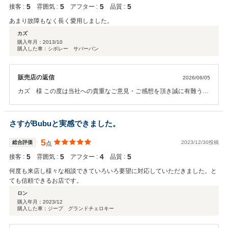
5
5
5
5
接客 :
雰囲気 :
アフター :
品質 :
で、存分にお楽しみいただけることを願っております。
あまり故障もなく長く愛用しました。
カズ
購入年月：
2013/10
購入した車：シボレー サバーバン
販売店の返信
2026/06/05
カズ 様 この度は当社への貴重なご意見・ご感想を頂き誠に有難うご
ざいます。 離れた地域へ納車させて頂いてから長い時間が経過いたし
ましたが、ご愛用頂けたとの事を聞き大変嬉しく感じます。 私たちが
お力になれる事が有りましたら全力でサポートさせていただきます。
さすがBubuと実感できました。
今後ともよろしくお願いいたします。 この度は誠に有難うございま
す。 スタッフ一同
5
総合評価
2023/12/30投稿
点
5
5
4
5
接客 :
雰囲気 :
アフター :
品質 :
何度も来店し様々な相談できていろいろ要望に対応していただきました。と
ても信頼できるお店です。
ロン
購入年月：
2023/12
購入した車：ジープ グランドチェロキー