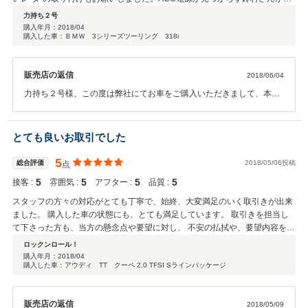
アドバイスをいただいたとのことで取り付け完了。ピカピカの車をGWに受
力持ち２号
け取り１ヶ月。こちらのBMWディ-ラ-に保証継続もおわり一段落しました。
購入年月：
2018/04
購入した車：ＢＭＷ 3シリーズツーリング 318i
現行モデルなので鈴村さんにお願いして紙のカタログを取り寄せてもらいま
したが、PCモニタ-で見るより手軽に見られて良かったです。鈴村さん、
BUBU柏店さん、ありがとう。
販売店の返信
2018/06/04
力持ち２号様、この度は弊社にてお車をご購入いただきまして、本当
にありがとうございました！ご担当をさせて頂きました鈴村でござい
ます。今回は遠方からのご購入の為、力持ち２号様のお手元に届いて
そのようにお気に召していただきまして、私共と致しましても本当に
とても良いお取引でした
良かったと思っております。今後点検などは距離の壁があり難しいと
は思いますが、何かの際にはいつでもお気軽にお声がけください！そ
5
総合評価
2018/05/06投稿
点
して素晴らしいカーライフを送って頂けますよう心からお祈りしてお
5
5
5
5
接客 :
雰囲気 :
アフター :
品質 :
ります。今後とも、光岡自動車をよろしくお願い致します。力持ち２
号様、重ねましてご縁を頂きましてありがとうございました。
スタッフの方々の対応がとても丁寧で、始終、大変満足のいく取引きが出来
ました。 購入した車の状態にも、とても満足しています。 取引きを担当し
て下さった方も、当方の懸念点や要望に対し、 不安の払拭や、要望内容を叶
えるべく、最大限の尽力をして下さいました。 その他、展示されている車の
ロックンロール！
状態、購入後の補償の手厚さなどから、 商品に対する自信、会社の姿勢が窺
購入年月：
2018/04
購入した車：アウディ TT クーペ 2.0 TFSI Sラインパッケージ
えます。 お奨め出来る店舗だと思います。
販売店の返信
2018/05/09