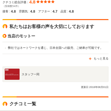
4.8
クチコミ総合評価：
（投稿数54件）
4.8
4.8
4.7
4.8
接客 :
雰囲気 :
アフター :
品質 :
私たちはお客様の声を大切にしております
当店のモットー
弊社ではネートワークを通じ、日本全国への販売、ご納車が可能です。
もっと見る
スタッフ一同
更新日
2016
年
08
月
01
日
クチコミ一覧