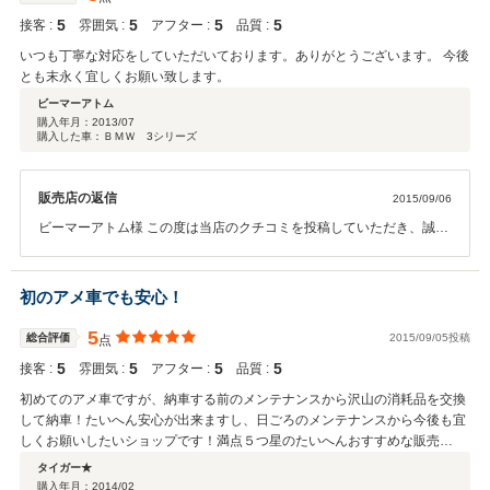
5
5
5
5
接客 :
雰囲気 :
アフター :
品質 :
いつも丁寧な対応をしていただいております。ありがとうございます。 今後
とも末永く宜しくお願い致します。
ビーマーアトム
購入年月：
2013/07
購入した車：ＢＭＷ 3シリーズ
販売店の返信
2015/09/06
ビーマーアトム様 この度は当店のクチコミを投稿していただき、誠に
有難うございます。 現在のお車を大事にお乗りいただき、お乗り換え
の際も是非当店までお声かけください。
初のアメ車でも安心！
5
総合評価
2015/09/05投稿
点
5
5
5
5
接客 :
雰囲気 :
アフター :
品質 :
初めてのアメ車ですが、納車する前のメンテナンスから沢山の消耗品を交換
して納車！たいへん安心が出来ますし、日ごろのメンテナンスから今後も宜
しくお願いしたいショップです！満点５つ星のたいへんおすすめな販売
店！！！
タイガー★
購入年月：
2014/02