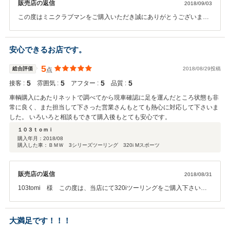
販売店の返信
2018/09/03
この度はミニクラブマンをご購入いただき誠にありがとうございま
す。 初めてお越しいただいた際は、休業中となっておりましてたいへ
ん申し訳ございませんでした。 ご用命頂きました部品の件も現在お調
べいたしております。 これからのカーライフも全面的にバックアップ
安心できるお店です。
させていただきますので、今後ともどうぞよろしくお願いいたしま
す！
5
総合評価
2018/08/29投稿
点
5
5
5
5
接客 :
雰囲気 :
アフター :
品質 :
車輌購入にあたりネットで調べてから現車確認に足を運んだところ状態も非
常に良く、また担当して下さった営業さんもとても熱心に対応して下さいま
した。 いろいろと相談もできて購入後もとても安心です。
１０３ｔｏｍｉ
購入年月：
2018/08
購入した車：ＢＭＷ 3シリーズツーリング 320i Mスポーツ
販売店の返信
2018/08/31
103tomi 様 この度は、当店にて320iツーリングをご購入下さいま
して、誠にありがとうございます。 ご納車まで少々お時間を頂いてし
まい、たいへん申し訳ございませんでした。 今後のアフターサービス
についても、最寄の弊社店舗にてお力になりますので、どうぞ今後と
大満足です！！！
もよろしくお願いいたします！