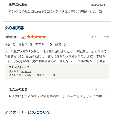
販売店の返信
2024/01/05
ロン様 この度は当社商品のご購入を頂き誠に有難う御座います。 当店
はGM（ゼネラルモータース）の正規工場では御座いますが、JEEPの
テスターも完備いたしておりますので、 安心・満足の頂けるアフター
サーポートが出来ますように尽力して参ります。 今後とも是非ともお
安心感抜群
気軽にご利用頂けると幸いです。どうぞよろしくお願い致します。ス
タッフ一同
5
総合評価
2021/12/13投稿
点
5
5
5
5
接客 :
雰囲気 :
アフター :
品質 :
大排気量アメ車MTを探し、他店数軒探しましたが、保証無し、次回車検で
の苦労が心配。当店を訪問し、全てに最高のレスポンスで、来歴、手続き、
上記不安点も解消。更に車検整備での予期しないトラブル対応で、系列店ノ
ウハウを集結、希望納期に対応する為、最高の対応でした。遠方からです
ＭＴ大好きオヤジ
が、次回購入とか継続車検とかもお願いしたいです。最高でした。
購入年月：
2021/11
購入した車：シボレー コルベット Z06
販売店の返信
2021/12/16
ＭＴ大好きオヤジ様 その後お車の調子はいかがでしょうか？ この度は
ご契約頂きまして、誠にありがとうございます。 また、このような高
い評価のクチコミを頂き、大変うれしく思います。 お客様に喜んで頂
けることが、何よりも私共の励みになります。 直近まで当店でメンテ
アフターサービスについて