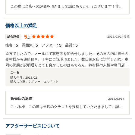
この度は当店への評価を頂きまして誠にありがとうございます！非常
に良い評価・コメントをしていただきまして、恐縮で御座います。 熱
いこだわりを持ってお車を探されていたロックンロール！様のお車探
し、お手伝いが出来てとても光栄でございます。今後のアフターサー
価格以上の満足
ビスも含めてしっかりとパートナーを務めて参りますので、どうぞよ
ろしくお願い致します。年に2回開催しておりますサービスキャンペ
5
総合評価
2018/03/14投稿
点
ーンも、ご案内差し上げますので是非ともご活用くださいませ！
5
5
5
5
接客 :
雰囲気 :
アフター :
品質 :
遠方でしたので、メールにて状態等を問合せしました。その日の内に担当の
鈴村様から連絡頂き、丁寧にご説明頂ました。数日後お店に訪問した際、車
両の状態が説明通りとても良かったのはもちろん、鈴村様の人柄や島田店長
様の対応、他のスタッフの皆様がとても素晴らしかったので、お店にいる間
こべる
とても気持ち良かったです。購入する商品だけではなく、店舗や人柄がとて
購入年月：
2018/02
購入した車：シボレー コルベット
も大切だと感じ、アフターサービスも安心して任せられると思いました。納
車後 気になる点があって何回か電話した際も親身になって対応して下さり、
時間が無くて近所のディーラーに寄った際も、代わりに説明して下さったり
販売店の返信
2018/03/14
（私の勘違いでした）、価格以上の満足を感じております。次回も是非こち
らのお店で相談に乗って欲しいと思ってます。
こべる様 この度は当店のクチコミを投稿していただきまして、誠に
有難う御座います！非常に良い評価をしていただきまして、恐縮で御
座います。 色々なお車を何台も乗られてきたこべる様に気に入って頂
ける一台を販売できて、当店といたしましても大変光栄でございまし
アフターサービスについて
た！少々お住まいとは距離が御座いますが、年に2回、無料の点検キ