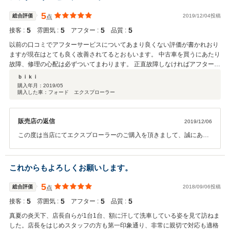
ナンスを行っていた一台だからこそ自信を持っておすすめさせて頂
き、品質にも自信があるからこその保証でございます。 納車前整備の
5
総合評価
2019/12/04投稿
点
際にはご心配をおかけし、登録・ご納車の際には予期せぬお手間をお
5
5
5
5
接客 :
雰囲気 :
アフター :
品質 :
かけしてしまいましたが、ＭＴ大好きオヤジ様のご協力もあり、最後
にはすべてが予定通りにお納めすることができました。 距離を感じさ
以前の口コミでアフターサービスについてあまり良くない評価が書かれおり
せぬ安心感を抱いていただけるよう、アフターサポートも今後より一
ますが現在はとても良く改善されてるとおもいます。 中古車を買うにあたり
層スタッフ全員で徹底させたいと思っております。 お近くにお越しの
故障、修理の心配は必ずついてまわります。 正直故障しなければアフターサ
際にはまたぜひお気軽にお立ち寄りください。 今後ともどうぞ宜しく
ービスなんて関係無いのですが、さすがに中古の外国車なので故障した時、
ｂｉｋｉ
お願い致します。
トラブルが起きた時販売店がどう対応してくれるかが大事です。 私の体験上
購入年月：
2019/05
購入した車：フォード エクスプローラー
こちらのお店に関してはそのような心配はいりません。 中古車選びは購入後
そのお店で購入して良かった、と思えるかどうかだと思います。 私はこちら
のお店で購入して良かったと本当に思いました。 安心してお勧め出来るお店
販売店の返信
2019/12/06
だと思います。 追伸 スタッフの皆さまへ 購入、アフターサービス本当にお
世話になりました。 おかげさまでとても充実した中古アメ車生活を堪能させ
この度は当店にてエクスプローラーのご購入を頂きまして、誠にあり
て頂いております。 その後も調子良いです。
がとうございます。 ご納車後の整備に関しましては、ご迷惑をおかけ
しまして申し訳ございませんでした。 今は調子良く楽しんでいただけ
ているとの事で、本当に安心いたしております。 少々遠方ではござい
これからもよろしくお願いします。
まして申し訳なく思いますが、点検やご相談事などどのようなことで
も結構ですので、どうぞお気軽にご相談くださいませ。今後とも末永
5
総合評価
2018/09/06投稿
点
いお付き合いを頂けますよう頑張ってまいりますので、どうぞよろし
5
5
5
5
接客 :
雰囲気 :
アフター :
品質 :
くお願いいたします！
真夏の炎天下、店長自らが1台1台、額に汗して洗車している姿を見て訪ねま
した。店長をはじめスタッフの方も第一印象通り、非常に親切で対応も適格