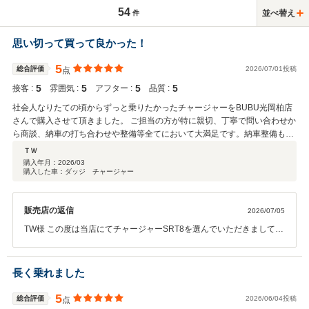
54
並べ替え
件
思い切って買って良かった！
5
総合評価
2026/07/01投稿
点
5
5
5
5
接客 :
雰囲気 :
アフター :
品質 :
社会人なりたての頃からずっと乗りたかったチャージャーをBUBU光岡柏店
さんで購入させて頂きました。 ご担当の方が特に親切、丁寧で問い合わせか
ら商談、納車の打ち合わせや整備等全てにおいて大満足です。納車整備もこ
んなにやって貰えたのかと感動しました。タイヤを私の方で購入して、納車
ＴＷ
時に交換した状態に出来ればとのリクエストも快諾頂き、おかげさまで最高
購入年月：
2026/03
購入した車：ダッジ チャージャー
の走りを楽しんでます。振り返ると20年くらい常にチャージャーが欲しいと
思って生きて来ましたが、ネオクラ世代に入りかけてるマッスルカーなので
個体の状態とアフターのバランスがどうかなと考えていましたが、BUBUさ
販売店の返信
2026/07/05
んは本当に最高です。思い切って買って良かったです。6.1Lのマッスルセダ
ンは時代的に今後新車発売は無いと思うので楽しみます。パワーがありすぎ
TW様 この度は当店にてチャージャーSRT8を選んでいただきまして、
てドライブの度に感動します。 今回良いお店とご担当、整備チームの方々に
誠にありがとうございます。 クラシックではないものの、絶対的に良
出会えた縁に感謝です。次も絶対BUBUさんで買います。
好な個体の減ってきたこの世代のアメ車たち。 その中で探し求められ
た一台をTW様に手にしていただき、喜びもひとしおでございます。
長く乗れました
また今回このように口コミを頂けたこと、スタッフ一同感動を頂けた
とともに更なる努力への原動力となります。 本当にありがとうござい
5
総合評価
2026/06/04投稿
点
ます！ 今後のバックアップもしっかりとフォローしてまいりますの