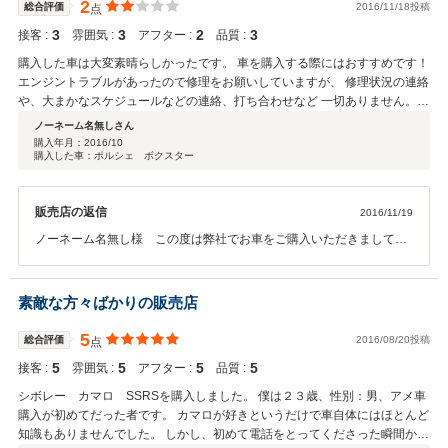
ャンペーン等も行っておりますので、お気軽にご来店いただけました
2
総合評価
2016/11/18投稿
点
ら幸いです。お付き合いはこれからが大切と考えておりますので、こ
3
3
2
3
接客 :
雰囲気 :
アフター :
品質 :
れからもこべる様のご期待を裏切らぬよう、しっかりとフォローさせ
て頂きます。どうぞよろしくお願い致します。
購入した車は大変素晴らしかったです。 車を購入する際にはおすすめです！
エンジントラブルがあったので修理をお願いしていますが、 修理状況の連絡
や、大まかなスケジュールなどの連絡、打ち合わせなど 一切ありません。
保証期間が切れてから修理代を・・・ということにならないか心配していま
ノーネーム名無しさん
す。 代車も用意いただけなかったので、残念でした。 アフターサービスを
購入年月：
2016/10
購入した車：ポルシェ ボクスター
まかせていいか不安になりました。
販売店の返信
2016/11/19
ノーネーム名無し様 この度は弊社でお車をご購入いただきまして、
誠に有難う御座います。 口コミをご投稿いただきまして、有難う御座
います。 現在、お車をお預かりさせていただいておりまして、大変ご
不便、ご心配をお掛けしてしまい、申し訳御座いません。 エンジン不
素敵な方々ばかりの販売店
調の原因箇所の特定にお時間がかかってしまっておりますが、しっか
りと問題を解決した状態でお返しが出来るように、現在進めておりま
5
総合評価
2016/08/20投稿
点
すので、もう少々お待ちいただければと思います。 また代車の件に関
5
5
5
5
接客 :
雰囲気 :
アフター :
品質 :
しましても、常時10台程度ご準備をしてはおりますが、あいにく全て
お貸出し中となってしまっておりまして、ご準備が出来ず、申し訳御
シボレー カマロ SSRSを購入しました。 僕は２３歳、性別：男、アメ車
座いませんでした。 ご連絡不足により、ご心配をお掛けしてしまって
購入が初めてだった者です。 カマロが好きというだけで車自体にはほとんど
おりますが、しっかりを整備を致しまして、お返しさせていただきま
知識もありませんでした。 しかし、初めて電話をとってくださった瞬間から