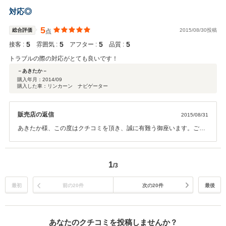
くお願い致します。
対応◎
5
総合評価
2015/08/30投稿
点
5
5
5
5
接客 :
雰囲気 :
アフター :
品質 :
トラブルの際の対応がとても良いです！
－あきたか－
購入年月：
2014/09
購入した車：リンカーン ナビゲーター
販売店の返信
2015/08/31
あきたか様、この度はクチコミを頂き、誠に有難う御座います。ご購
入からメンテナンスまでお任せ頂き、本当にありがとうございます。
あきたか様のお車は整備もキッチリしていただき、カスタムもセンス
良く他のお客様からも注目されております。 トラブルが無い事が一番
1
/3
いいのですが、何かあればクイックに対応させて頂きますので、いつ
でもお気軽にご連絡をお待ち致しております。 お忙しいので、お体に
気をつけて下さいませ。今後とも末永くよろしくお願い致します。
最初
前の20件
次の20件
最後
あなたのクチコミを投稿しませんか？