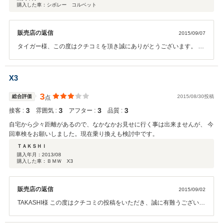
購入した車：シボレー コルベット
販売店の返信
2015/09/07
タイガー様、この度はクチコミを頂き誠にありがとうございます。 い
つも遠くからお越し頂き、スタッフ一同感謝しております。 雑誌など
でも紹介されるようなお車ですから、店頭でも一番目立つ存在で
す！！！長く大切にしていただけると幸いです。今後ともよろしくお
X3
願い致します。
3
総合評価
2015/08/30投稿
点
3
3
3
3
接客 :
雰囲気 :
アフター :
品質 :
自宅から少々距離があるので、なかなかお見せに行く事は出来ませんが、 今
回車検をお願いしました。現在乗り換えも検討中です。
ＴＡＫＳＨＩ
購入年月：
2013/08
購入した車：ＢＭＷ X3
販売店の返信
2015/09/02
TAKASHI様 この度はクチコミの投稿をいただき、誠に有難うございま
す。 お乗り換えもご検討されているようですので、今後も車両情報の
ご提供をさせていただければと思っております。 今後とも末永く宜し