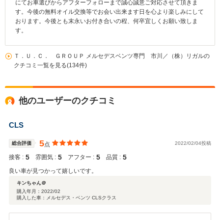
にてお車選びからアフターフォローまで誠心誠意ご対応させて頂きま
す。今後の無料オイル交換等でお会い出来ます日を心より楽しみにして
おります。今後とも末永いお付き合いの程、何卒宜しくお願い致しま
す。
Ｔ．Ｕ．Ｃ． ＧＲＯＵＰ メルセデスベンツ専門 市川／（株）リガルの
クチコミ一覧を見る(134件)
他のユーザーのクチコミ
CLS
5
総合評価
2022/02/04投稿
点
5
5
5
5
接客 :
雰囲気 :
アフター :
品質 :
良い車が見つかって嬉しいです。
キンちゃん＠
購入年月：
2022/02
購入した車：メルセデス・ベンツ CLSクラス