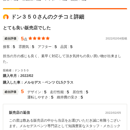
ドン３５０さんのクチコミ詳細
とても良い販売店でした
5
総合評価
2022/02/04投稿
点
5
5
5
5
接客 :
雰囲気 :
アフター :
品質 :
担当の方の感じも良く、素早く対応して頂き気持ちの良い買い物が出来まし
た。
投稿者：ドン３５０
購入年月：
2022/02
購入した車：メルセデス・ベンツ CLSクラス
5
5
5
5
デザイン :
走行性能 :
居住性 :
総合評価
5
5
運転しやすさ :
維持費の安さ :
販売店の返信
2022/02/05
この度は数ある販売店の中から当店をお選びいただき誠に有難うござい
ます。メルセデスベンツ専門店として知識豊富なスタッフ・メカニック