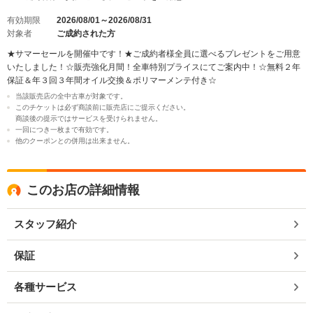
有効期限
2026/08/01～2026/08/31
対象者
ご成約された方
★サマーセールを開催中です！★ご成約者様全員に選べるプレゼントをご用意
いたしました！☆販売強化月間！全車特別プライスにてご案内中！☆無料２年
保証＆年３回３年間オイル交換＆ポリマーメンテ付き☆
当該販売店の全中古車が対象です。
このチケットは必ず商談前に販売店にご提示ください。
商談後の提示ではサービスを受けられません。
一回につき一枚まで有効です。
他のクーポンとの併用は出来ません。
このお店の詳細情報
スタッフ紹介
保証
各種サービス