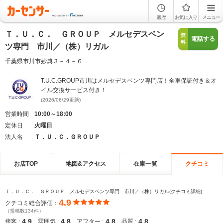
履歴
お気に入り
メニュー
Ｔ．Ｕ．Ｃ． ＧＲＯＵＰ メルセデスベン
無
電話する
料
ツ専門 市川／（株）リガル
千葉県市川市妙典３－４－６
T.U.C.GROUP市川はメルセデスベンツ専門店！全車保証付き＆オ
イル交換サービス付き！
(2026/06/29更新)
営業時間
10:00～18:00
定休日
火曜日
法人名
Ｔ．Ｕ．Ｃ．ＧＲＯＵＰ
お店TOP
地図&アクセス
在庫一覧
クチコミ
Ｔ．Ｕ．Ｃ． ＧＲＯＵＰ メルセデスベンツ専門 市川／（株）リガル(クチコミ詳細)
4.9
クチコミ総合評価：
（投稿数134件）
4.9
4.8
4.8
4.8
接客 :
雰囲気 :
アフター :
品質 :