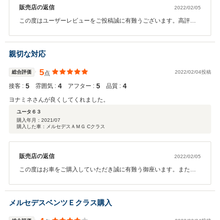
販売店の返信
2022/02/05
この度はユーザーレビューをご投稿誠に有難うございます。高評価
を頂き光栄です。整備面も専門店ならではのピンポイントアドバイ
スを今後ともさせて頂きますのでこれからも宜しくお願い致しま
す。お車の事でお困りの事がございましたらお気軽に担当営業まで
親切な対応
ご連絡下さいませ。今後とも末永いお付き合いを宜しくお願い致し
ます。
5
総合評価
2022/02/04投稿
点
5
4
5
4
接客 :
雰囲気 :
アフター :
品質 :
ヨナミネさんが良くしてくれました。
ユータ６３
購入年月：
2021/07
購入した車：メルセデスＡＭＧ Cクラス
販売店の返信
2022/02/05
この度はお車をご購入していただき誠に有難う御座います。また高
評価を頂きまして恐縮で御座います。今後はオイル交換サービスな
ど、アフターにてサポートをさせて頂きますので、何か御座いまし
たらお気軽にご連絡下さいませ。末永いお付き合いの程、宜しくお
メルセデスベンツＥクラス購入
願い致します。