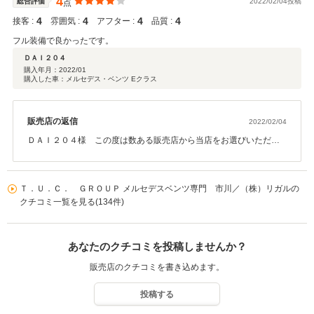
4
総合評価
2022/02/04投稿
点
4
4
4
4
接客 :
雰囲気 :
アフター :
品質 :
フル装備で良かったです。
ＤＡＩ２０４
購入年月：
2022/01
購入した車：メルセデス・ベンツ Eクラス
販売店の返信
2022/02/04
ＤＡＩ２０４様 この度は数ある販売店から当店をお選びいただき
誠に有難うございます。グループ在庫を含め数多くの輸入車を取り
扱っておりますのでお気に入り頂けるお車も探し易くなっておりま
す。今後も無料オイル交換等のサービスを含め是非当店をご利用く
Ｔ．Ｕ．Ｃ． ＧＲＯＵＰ メルセデスベンツ専門 市川／（株）リガルの
ださいませ。
クチコミ一覧を見る(134件)
あなたのクチコミを投稿しませんか？
販売店のクチコミを書き込めます。
投稿する