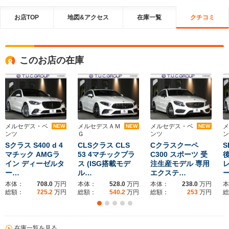
お店TOP
地図&アクセス
在庫一覧
クチコミ
このお店の在庫
メルセデス・ベ
メルセデスＡＭ
メルセデス・ベ
メ
NEW
NEW
NEW
ンツ
Ｇ
ンツ
ン
Sクラス S400 d 4
CLSクラス CLS
Cクラスクーペ
S
マチック AMGラ
53 4マチックプラ
C300 スポーツ 受
後
イン ディーゼルタ
ス (ISG搭載モデ
注生産モデル 専用
ー…
ル…
エクステ…
本体：
708.0
万円
本体：
528.0
万円
本体：
238.0
万円
本
総額：
725.2
万円
総額：
540.2
万円
総額：
253
万円
総
在庫一覧を見る