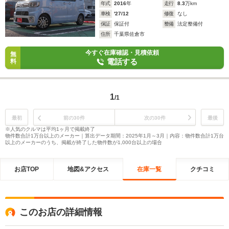
年式
2016
年
走行
8.3
万km
車検
'27/12
修復
なし
保証
保証付
整備
法定整備付
住所
千葉県佐倉市
今すぐ在庫確認・見積依頼
無
電話する
料
1
/1
最初
前の30件
次の30件
最後
※人気のクルマは平均1ヶ月で掲載終了
物件数合計1万台以上のメーカー｜算出データ期間：2025年1月～3月｜内容：物件数合計1万台
以上のメーカーのうち、掲載が終了した物件数が1,000台以上の場合
お店TOP
地図&アクセス
在庫一覧
クチコミ
このお店の詳細情報