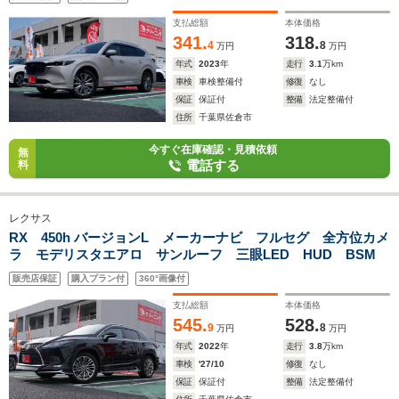
支払総額
本体価格
341.
318.
4
8
万円
万円
年式
2023
年
走行
3.1
万km
車検
車検整備付
修復
なし
保証
保証付
整備
法定整備付
住所
千葉県佐倉市
今すぐ在庫確認・見積依頼
無
電話する
料
レクサス
RX 450h バージョンL メーカーナビ フルセグ 全方位カメ
ラ モデリスタエアロ サンルーフ 三眼LED HUD BSM
販売店保証
購入プラン付
360°画像付
支払総額
本体価格
545.
528.
9
8
万円
万円
年式
2022
年
走行
3.8
万km
車検
'27/10
修復
なし
保証
保証付
整備
法定整備付