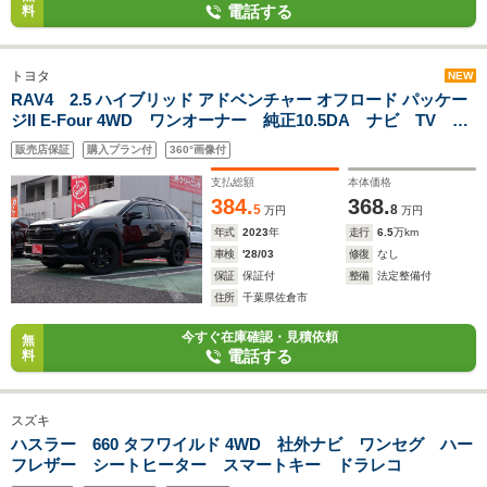
電話する
料
トヨタ
NEW
RAV4 2.5 ハイブリッド アドベンチャー オフロード パッケー
ジII E-Four 4WD ワンオーナー 純正10.5DA ナビ TV 全
方位カメラ Pゲート BSM デジタルインナーミラー
販売店保証
購入プラン付
360°画像付
支払総額
本体価格
384.
368.
5
8
万円
万円
年式
2023
年
走行
6.5
万km
車検
'28/03
修復
なし
保証
保証付
整備
法定整備付
住所
千葉県佐倉市
今すぐ在庫確認・見積依頼
無
電話する
料
スズキ
ハスラー 660 タフワイルド 4WD 社外ナビ ワンセグ ハー
フレザー シートヒーター スマートキー ドラレコ