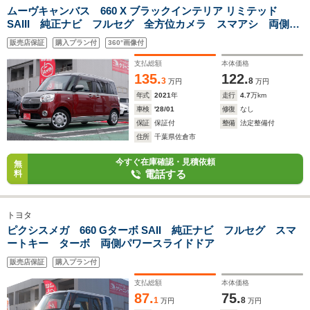
ムーヴキャンバス 660 X ブラックインテリア リミテッド
SAIII 純正ナビ フルセグ 全方位カメラ スマアシ 両側パ
ワースライドドア
販売店保証
購入プラン付
360°画像付
支払総額
本体価格
135.
122.
3
8
万円
万円
年式
2021
年
走行
4.7
万km
車検
'28/01
修復
なし
保証
保証付
整備
法定整備付
住所
千葉県佐倉市
今すぐ在庫確認・見積依頼
無
電話する
料
トヨタ
ピクシスメガ 660 Gターボ SAII 純正ナビ フルセグ スマ
ートキー ターボ 両側パワースライドドア
販売店保証
購入プラン付
支払総額
本体価格
87.
75.
1
8
万円
万円