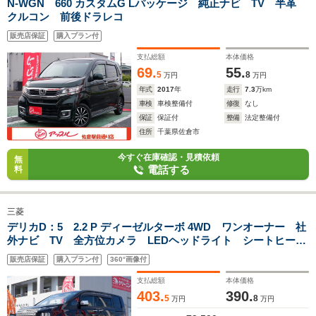
N-WGN 660 カスタムG Lパッケージ 純正ナビ TV 半革
クルコン 前後ドラレコ
販売店保証
購入プラン付
支払総額
本体価格
69.
55.
5
8
万円
万円
年式
2017
年
走行
7.3
万km
車検
車検整備付
修復
なし
保証
保証付
整備
法定整備付
住所
千葉県佐倉市
今すぐ在庫確認・見積依頼
無
電話する
料
三菱
デリカD：5 2.2 P ディーゼルターボ 4WD ワンオーナー 社
外ナビ TV 全方位カメラ LEDヘッドライト シートヒータ
ー
販売店保証
購入プラン付
360°画像付
支払総額
本体価格
403.
390.
5
8
万円
万円