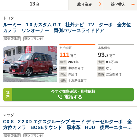
13
絞り込み
並べ替え
台
トヨタ
ルーミー 1.0 カスタム G-T 社外ナビ TV ターボ 全方位
カメラ ワンオーナー 両側パワースライドドア
販売店保証
購入プラン付
支払総額
本体価格
111
93.
8
万円
万円
年式
2021
年
走行
9.6
万km
車検
車検整備付
修復
なし
保証
保証付
整備
法定整備付
住所
千葉県佐倉市
今すぐ在庫確認・見積依頼
無
電話する
料
マツダ
CX-8 2.2 XD エクスクルーシブ モード ディーゼルターボ 全
方位カメラ BOSEサウンド 黒本革 HUD 後席モニター
BSM
販売店保証
購入プラン付