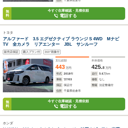
住所
千葉県佐倉市
今すぐ在庫確認・見積依頼
無
電話する
料
トヨタ
アルファード 3.5 エグゼクティブ ラウンジ S 4WD Mナビ
TV 全カメラ リアエンター JBL サンルーフ
販売店保証
購入プラン付
360°画像付
支払総額
本体価格
443
425.
8
万円
万円
年式
2018
年
走行
5.6
万km
車検
'27/03
修復
なし
保証
保証付
整備
法定整備付
住所
千葉県佐倉市
今すぐ在庫確認・見積依頼
無
電話する
料
ホンダ