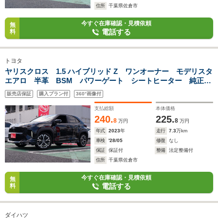
住所
千葉県佐倉市
今すぐ在庫確認・見積依頼
無
電話する
料
トヨタ
ヤリスクロス 1.5 ハイブリッド Z ワンオーナー モデリスタ
エアロ 半革 BSM パワーゲート シートヒーター 純正
DA
販売店保証
購入プラン付
360°画像付
支払総額
本体価格
240.
225.
8
8
万円
万円
年式
2023
年
走行
7.3
万km
車検
'28/05
修復
なし
保証
保証付
整備
法定整備付
住所
千葉県佐倉市
今すぐ在庫確認・見積依頼
無
電話する
料
ダイハツ