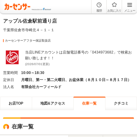
履歴
お気に入り
メニュー
アップル佐倉駅前通り店
千葉県佐倉市寺崎北４－１－１
カーセンサーアフター保証取扱店
当店LINEアカウントは店舗電話番号の「0434973682」で検索お
願い致します！！
(2026/07/01更新)
営業時間
10:00～18:30
定休日
月曜日、第一・第二火曜日、お盆休業（８月１０日～８月１７日）
法人名
有限会社カーフィールド
お店TOP
地図&アクセス
在庫一覧
クチコミ
在庫一覧