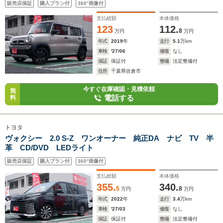
販売店保証
購入プラン付
360°画像付
支払総額
本体価格
123
112.
8
万円
万円
年式
2019
年
走行
5.1
万km
車検
'27/06
修復
なし
保証
保証付
整備
法定整備付
住所
千葉県佐倉市
今すぐ在庫確認・見積依頼
無
電話する
料
トヨタ
ヴォクシー 2.0 S-Z ワンオーナー 純正DA ナビ TV 半
革 CD/DVD LEDライト
販売店保証
購入プラン付
360°画像付
支払総額
本体価格
355.
340.
5
8
万円
万円
年式
2022
年
走行
3.4
万km
車検
'27/03
修復
なし
保証
保証付
整備
法定整備付