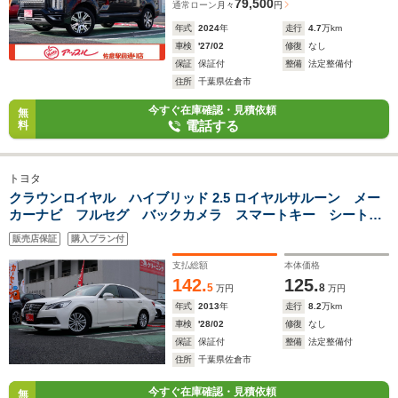
79,500
通常ローン
月々
円
年式
2024
年
走行
4.7
万km
車検
'27/02
修復
なし
保証
保証付
整備
法定整備付
住所
千葉県佐倉市
今すぐ在庫確認・見積依頼
無
電話する
料
トヨタ
クラウンロイヤル ハイブリッド 2.5 ロイヤルサルーン メー
カーナビ フルセグ バックカメラ スマートキー シートヒ
ーター ハンドルヒーター クルコン
販売店保証
購入プラン付
支払総額
本体価格
142.
125.
5
8
万円
万円
年式
2013
年
走行
8.2
万km
車検
'28/02
修復
なし
保証
保証付
整備
法定整備付
住所
千葉県佐倉市
今すぐ在庫確認・見積依頼
無