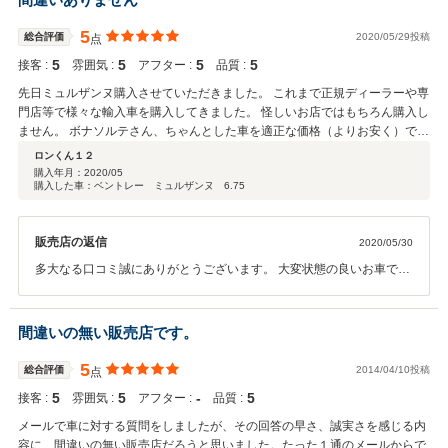
5
総合評価
2020/05/29投稿
点
5
5
5
5
接客 :
雰囲気 :
アフター :
品質 :
先日ミュルザンヌ購入させていただきました。 これまで正規ディーラーや専
門店等で様々な輸入車を購入してきました。 怪しいお店ではもちろん購入し
ません。 ボナソルテさん、ちゃんとした車を適正な価格（よりお安く）で、
こちらの身になって 考えてくれます。 豪奢な正規ディーラーも良いです
ロンくん１２
が、こちらの様なフットワークの軽いお店も素晴らしいです。 自分のご褒美
購入年月：
2020/05
購入した車：ベントレー ミュルザンヌ 6.75
の車を探している方は、ご相談されて間違いないと思います。
販売店の返信
2020/05/30
多大なる口コミ誠にありがとうございます。 大変状態の良いお車です
ので大切に丁寧に乗っていただけるお客様にご購入いただけることが
こちらも安心してお渡しできますし嬉しく思います。 良質な車両を扱
うことが素敵なお客様とつながるということだということをいつも念
間違いの無い販売店です。
頭にこれからも努力いたしてまいります。 この度は誠にありがとうご
ざいました。
5
総合評価
2014/04/10投稿
点
5
5
‐
5
接客 :
雰囲気 :
アフター :
品質 :
メールで車に対する質問をしましたが、その回答の早さ、誠実さを感じる内
容に、間違いの無い販売店だろうと思いました。たった１通のメールからで