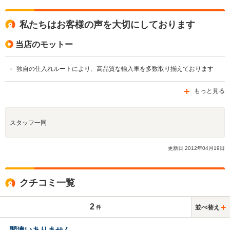
私たちはお客様の声を大切にしております
当店のモットー
独自の仕入れルートにより、高品質な輸入車を多数取り揃えております
もっと見る
スタッフ一同
更新日
2012
年
04
月
19
日
クチコミ一覧
2
並べ替え
件
間違いありません