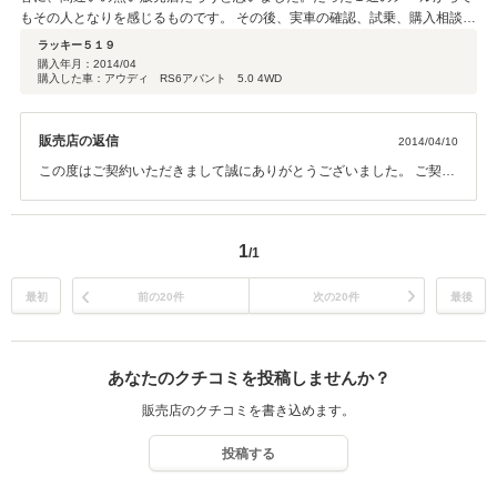
もその人となりを感じるものです。 その後、実車の確認、試乗、購入相談を
進める中で、やはり初めに感じた事は間違いなかったと確信に至りました。
ラッキー５１９
ゆっくりと、せかされる感じも無く、こちらのペースで検討出来ました。 ド
購入年月：
2014/04
購入した車：アウディ RS6アバント 5.0 4WD
イツ、イタリア車を扱う販売店は往々にして横柄な対応だったり、相談しに
くい雰囲気だったりすることも少なくありませんが、こちらは全くもってそ
の様な事はありません。 どんな質問にも誠実に回答頂けます。何の気負いも
販売店の返信
2014/04/10
無く相談できる雰囲気を感じました。 赤ちゃんを連れての来店でしたが、非
常に気に掛けて頂き、妻も大変喜んでおりました。 本日納車の為、アフター
この度はご契約いただきまして誠にありがとうございました。 ご契約
サービスに関しては不明となりますが、心配はしておりません。 正直、口コ
に当たり、遠方にも関わらずご家族で御来店いただきさぞ大変だった
ミが無かった事が心配でしたが、良い意味で裏切られました。 自信を持って
ことと存じます。 またこのような高評価をいただきましたことを深く
お勧めできる販売店です。
感謝申し上げます。 お客様のようなお人柄の方にご購入いただいた
1
/1
事を、車も、私共も大変嬉しく安心も致しております。 また何かござ
いましたら是非ご連絡下さいませ。 誠にありがとうございました。
最初
前の20件
次の20件
最後
あなたのクチコミを投稿しませんか？
販売店のクチコミを書き込めます。
投稿する