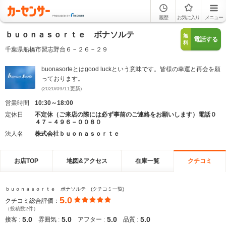
履歴
お気に入り
メニュー
ｂｕｏｎａｓｏｒｔｅ ボナソルテ
無
電話する
料
千葉県船橋市習志野台６－２６－２９
buonasorteとはgood luckという意味です。皆様の幸運と再会を願
っております。
(2020/09/11更新)
営業時間
10:30～18:00
定休日
不定休（ご来店の際には必ず事前のご連絡をお願いします）電話０
４７－４９６－００８０
法人名
株式会社ｂｕｏｎａｓｏｒｔｅ
お店TOP
地図&アクセス
在庫一覧
クチコミ
ｂｕｏｎａｓｏｒｔｅ ボナソルテ (クチコミ一覧)
5.0
クチコミ総合評価：
（投稿数2件）
5.0
5.0
5.0
5.0
接客 :
雰囲気 :
アフター :
品質 :