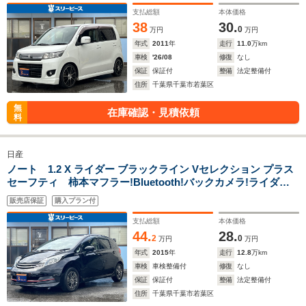
支払総額
本体価格
38
30.
0
万円
万円
年式
2011
年
走行
11.0
万km
車検
'26/08
修復
なし
保証
保証付
整備
法定整備付
住所
千葉県千葉市若葉区
無
在庫確認・見積依頼
料
日産
ノート 1.2 X ライダー ブラックライン Vセレクション プラス
セーフティ 柿本マフラー!Bluetooth!バックカメラ!ライダー
専用アルミ!ETC!
販売店保証
購入プラン付
支払総額
本体価格
44.
28.
2
0
万円
万円
年式
2015
年
走行
12.8
万km
車検
車検整備付
修復
なし
保証
保証付
整備
法定整備付
住所
千葉県千葉市若葉区