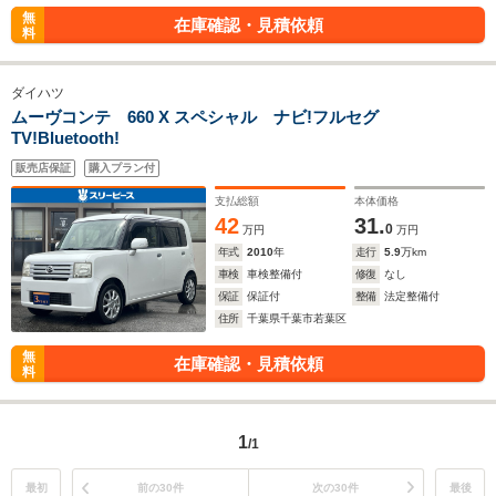
無
在庫確認・見積依頼
料
ダイハツ
ムーヴコンテ 660 X スペシャル ナビ!フルセグ
TV!Bluetooth!
販売店保証
購入プラン付
支払総額
本体価格
42
31.
0
万円
万円
年式
2010
年
走行
5.9
万km
車検
車検整備付
修復
なし
保証
保証付
整備
法定整備付
住所
千葉県千葉市若葉区
無
在庫確認・見積依頼
料
1
/1
最初
前の30件
次の30件
最後