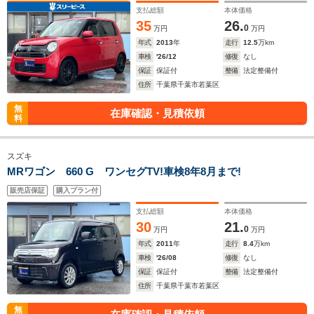
支払総額
本体価格
35
26.
0
万円
万円
年式
2013
年
走行
12.5
万km
車検
'26/12
修復
なし
保証
保証付
整備
法定整備付
住所
千葉県千葉市若葉区
無
在庫確認・見積依頼
料
スズキ
MRワゴン 660 G ワンセグTV!車検8年8月まで!
販売店保証
購入プラン付
支払総額
本体価格
30
21.
0
万円
万円
年式
2011
年
走行
8.4
万km
車検
'26/08
修復
なし
保証
保証付
整備
法定整備付
住所
千葉県千葉市若葉区
無