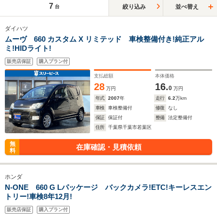
7
絞り込み
並べ替え
台
ダイハツ
ムーヴ 660 カスタム X リミテッド 車検整備付き!純正アル
ミ!HIDライト!
販売店保証
購入プラン付
支払総額
本体価格
28
16.
0
万円
万円
年式
2007
年
走行
6.2
万km
車検
車検整備付
修復
なし
保証
保証付
整備
法定整備付
住所
千葉県千葉市若葉区
無
在庫確認・見積依頼
料
ホンダ
N-ONE 660 G Lパッケージ バックカメラ!ETC!キーレスエン
トリー!車検8年12月!
販売店保証
購入プラン付