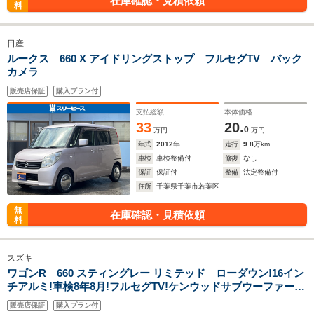
在庫確認・見積依頼
料
日産
ルークス 660 X アイドリングストップ フルセグTV バック
カメラ
販売店保証
購入プラン付
支払総額
本体価格
33
20.
0
万円
万円
年式
2012
年
走行
9.8
万km
車検
車検整備付
修復
なし
保証
保証付
整備
法定整備付
住所
千葉県千葉市若葉区
無
在庫確認・見積依頼
料
スズキ
ワゴンR 660 スティングレー リミテッド ローダウン!16イン
チアルミ!車検8年8月!フルセグTV!ケンウッドサブウーファー!
ハーフレザーシート!HIDライト!
販売店保証
購入プラン付