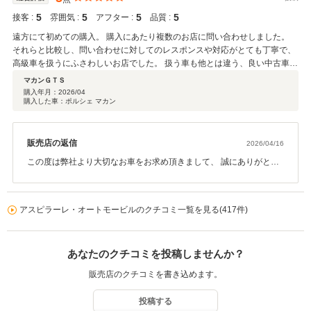
5
5
5
5
接客 :
雰囲気 :
アフター :
品質 :
遠方にて初めての購入。 購入にあたり複数のお店に問い合わせしました。
それらと比較し、問い合わせに対してのレスポンスや対応がとても丁寧で、
高級車を扱うにふさわしいお店でした。 扱う車も他とは違う、良い中古車ば
かりでまたお世話になる際は候補として必ずあげさせていただきます。 この
マカンＧＴＳ
度はありがとうございました。
購入年月：
2026/04
購入した車：ポルシェ マカン
販売店の返信
2026/04/16
この度は弊社より大切なお車をお求め頂きまして、 誠にありがとう
ございます。 またご遠方よりご不安もあった中、ご購入をご決断頂
きました。 このような高評価を頂けたこと、大変光栄に思っており
ます。 非常に珍しいカラーの組み合わせのマカンで羨ましくなるく
アスピラーレ・オートモービルのクチコミ一覧を見る(417件)
らいコンディションも良好でした。 これからのカーライフでお力添
えできることがあれば何なりとお申し付けくださいませ。 今後とも
末永いお付き合いをよろしくお願い申し上げます。
あなたのクチコミを投稿しませんか？
販売店のクチコミを書き込めます。
投稿する