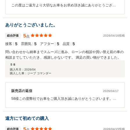
この度はご遠方より大切なお車をお求め頂き誠にありがとうござい
ます。 また、このような高評価を頂き大変光栄に思っております。
今後も可能な限りご対応をさせて頂きたいと思っております。 これ
からも素敵なカーライフのサポートができるように努めて参ります
ありがとうございました。
ので 末永いお付き合い何卒よろしくお願い申し上げます。 アスピ
ラーレ・オートモービル 小林
5
総合評価
2026/04/16投稿
点
5
5
5
5
接客 :
雰囲気 :
アフター :
品質 :
問い合わせから納車までスムーズに進み、ローンの相談や買い替え前の車の
相談までしていただき、感謝しかないです。 満足の買い物ができました。
５８
購入年月：
2026/04
購入した車：ジープ コマンダー
販売店の返信
2026/04/17
58様この度弊社でお車をご購入頂き誠にありがとうございます。ま
た高評価を頂きありがとうございます。 58様のお気に召すお車をご
納車でき私も大変うれしく思います。今後のカーライフを寄り一層
お楽しみ頂けると幸いです。今後もできる限りのサポートさせて頂
遠方にて初めての購入
きたいと思います。引き続きよろしくお願い申し上げます。
5
総合評価
2026/04/15投稿
点