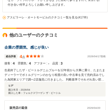
なカーライフのサポートができるように努めて参りますので 末永いお
付き合い何卒よろしくお願い申し上げます。
アスピラーレ・オートモービルのクチコミ一覧を見る(417件)
他のユーザーのクチコミ
企業の雰囲気、感じが良い
4
総合評価
2026/04/17投稿
点
4
4
‐
3
接客 :
雰囲気 :
アフター :
品質 :
生産終了したザ・ビートルデニムブルーを12年前から大事に乗り、たまたま
ディーラーでボトルグリーンのかなり程度の良い中古車を見て売約済みでし
た為関東エリアで調べ2店舗見に行きました。 判断基準でそれぞれ良い部
分、不満な部分があり悩みましたがもう少しビートルを乗りたいと考えて今
ヒデ
回千葉アスピラーレ様から購入致しました。 社長始め営業の方の顧客に対す
購入年月：
2026/04
購入した車：フォルクスワーゲン ザ・ビートル
る対応が良かったのが決め手と思います。
販売店の返信
2026/04/20