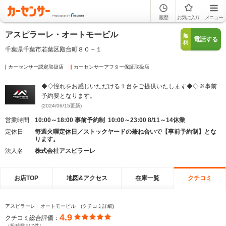
履歴
お気に入り
メニュー
アスピラーレ・オートモービル
無
電話する
料
千葉県千葉市若葉区殿台町８０－１
カーセンサー認定取扱店
カーセンサーアフター保証取扱店
◆◇憧れをお感じいただける１台をご提供いたします◆◇※事前
予約要となります。
(2024/06/15更新)
営業時間
10:00～18:00 事前予約制 10:00～23:00 8/11～14休業
定休日
毎週火曜定休日／ストックヤードの兼ね合いで【事前予約制】とな
ります。
法人名
株式会社アスピラーレ
お店TOP
地図&アクセス
在庫一覧
クチコミ
アスピラーレ・オートモービル (クチコミ詳細)
4.9
クチコミ総合評価：
（投稿数417件）