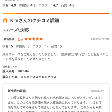
4.9
4.9
4.7
4.8
接客 :
雰囲気 :
アフター :
品質 :
Ｋｍさんのクチコミ詳細
スムーズな対応
5
総合評価
2026/04/18投稿
点
5
5
‐
5
接客 :
雰囲気 :
アフター :
品質 :
終始スムーズなご対応をいただきました。 普段時間か取れないこともありスピ
ード感を重視するため助かりました。
投稿者：Ｋｍ
購入年月：
2026/04
購入した車：メルセデスＡＭＧ Eクラス
販売店の返信
2026/04/20
この度は弊社より大切なお車をお求め頂き誠にありがとうございます。
また、このような高評価を頂き大変光栄に思っております。 今後も可
能な限りご対応をさせて頂きたいと思っております。 これからも素敵