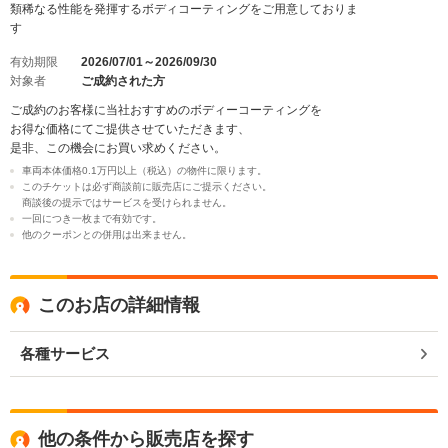
類稀なる性能を発揮するボディコーティングをご用意しておりま
す
有効期限
2026/07/01～2026/09/30
対象者
ご成約された方
ご成約のお客様に当社おすすめのボディーコーティングを
お得な価格にてご提供させていただきます、
是非、この機会にお買い求めください。
車両本体価格0.1万円以上（税込）の物件に限ります。
このチケットは必ず商談前に販売店にご提示ください。
商談後の提示ではサービスを受けられません。
一回につき一枚まで有効です。
他のクーポンとの併用は出来ません。
このお店の詳細情報
各種サービス
他の条件から販売店を探す