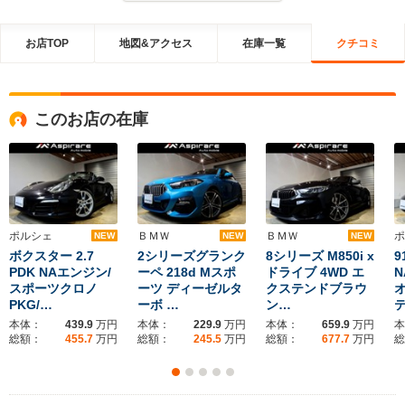
お店TOP
地図&アクセス
在庫一覧
クチコミ
このお店の在庫
ポルシェ
ＢＭＷ
ＢＭＷ
ポ
NEW
NEW
NEW
ボクスター 2.7
2シリーズグランク
8シリーズ M850i x
9
PDK NAエンジン/
ーペ 218d Mスポ
ドライブ 4WD エ
N
スポーツクロノ
ーツ ディーゼルタ
クステンドブラウ
PKG/…
ーボ …
ン…
本体：
439.9
万円
本体：
229.9
万円
本体：
659.9
万円
本
総額：
455.7
万円
総額：
245.5
万円
総額：
677.7
万円
総