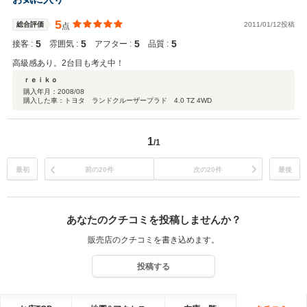
5
総合評価
2011/01/12投稿
点
5
5
5
5
接客 :
雰囲気 :
アフター :
品質 :
高級感あり。2台目も考え中！
ｒｅｉｋｏ
購入年月：
2008/08
購入した車：トヨタ ランドクルーザープラド 4.0 TZ 4WD
1
/1
最初
前の20件
次の20件
最後
あなたのクチコミを投稿しませんか？
販売店のクチコミを書き込めます。
投稿する