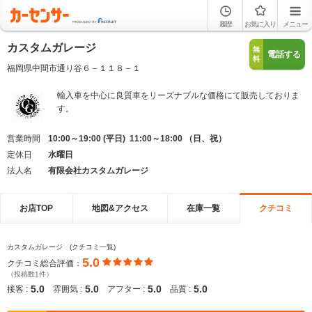
履歴
お気に入り
メニュー
カスタムガレージ
無
電話する
料
福岡県中間市通り谷６－１１８－１
輸入車を中心に良質車をリーズナブルな価格にて販売しておりま
す。
営業時間
10:00～19:00 (平日) 11:00～18:00 （日、祝）
定休日
水曜日
法人名
有限会社カスタムガレージ
お店TOP
地図&アクセス
在庫一覧
クチコミ
カスタムガレージ (クチコミ一覧)
5.0
クチコミ総合評価：
（投稿数1件）
5.0
5.0
5.0
5.0
接客 :
雰囲気 :
アフター :
品質 :