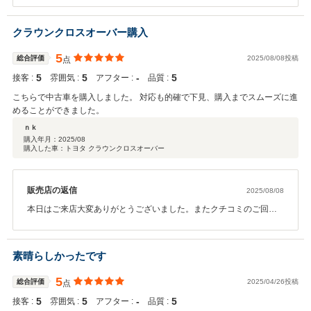
お願いいたします。 書類やお車の詳細、気になることがございまし
たら、遠慮なくご相談ください。 店舗一同でご対応させていただき
クラウンクロスオーバー購入
ます。よろしくお願い申し上げます
5
総合評価
2025/08/08投稿
点
5
5
‐
5
接客 :
雰囲気 :
アフター :
品質 :
こちらで中古車を購入しました。 対応も的確で下見、購入までスムーズに進
めることができました。
ｎｋ
購入年月：
2025/08
購入した車：トヨタ クラウンクロスオーバー
販売店の返信
2025/08/08
本日はご来店大変ありがとうございました。またクチコミのご回答
ありがとうございます。 お客様のご期待に添えるよう、努めてまい
りますので今後ともよろしくお願い申し上げます。
素晴らしかったです
5
総合評価
2025/04/26投稿
点
5
5
‐
5
接客 :
雰囲気 :
アフター :
品質 :