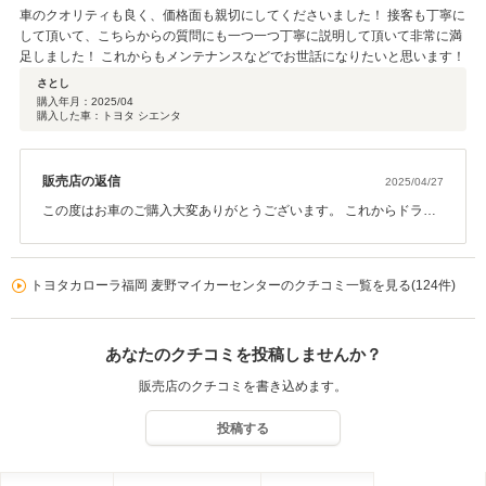
車のクオリティも良く、価格面も親切にしてくださいました！ 接客も丁寧に
して頂いて、こちらからの質問にも一つ一つ丁寧に説明して頂いて非常に満
足しました！ これからもメンテナンスなどでお世話になりたいと思います！
さとし
購入年月：
2025/04
購入した車：トヨタ シエンタ
販売店の返信
2025/04/27
この度はお車のご購入大変ありがとうございます。 これからドライ
ブにはいい季節になります。どうぞ楽しんでください。 今後ともよ
ろしくお願いいたします。
トヨタカローラ福岡 麦野マイカーセンターのクチコミ一覧を見る(124件)
あなたのクチコミを投稿しませんか？
販売店のクチコミを書き込めます。
投稿する