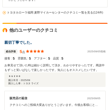
トヨタカローラ福岡 麦野マイカーセンターのクチコミ一覧を見る(124件)
他のユーザーのクチコミ
親切丁寧でした。
5
総合評価
2025/09/05投稿
点
5
5
5
5
接客 :
雰囲気 :
アフター :
品質 :
お車見せて頂いた時は細かく説明して頂き、わかりやすかったです。商談中
もずっと笑いぱなしで楽しかったです。知人にもオススメしたいです。
ｓｕｚｏｏ
購入年月：
2025/09
購入した車：トヨタ ライズ
販売店の返信
2025/09/05
クチコミへのご投稿大変ありがとうございます。今後お客様にとっ
て良きアドバイザーとなるよう、 努めてまいりますので、よろしく