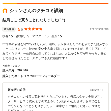
シュンさんのクチコミ詳細
結局ここで買うことになりました(^^)
5
総合評価
2025/09/12投稿
点
5
5
5
5
接客 :
雰囲気 :
アフター :
品質 :
中古車の店舗を5件尋ねましたが、結局、以前購入したこのお店でまた購入する
ことになりました。比較的安い中古車を探していたのですが、快く対応してく
れてくださり、一生懸命に探してくれました。とにかく対応が早かった。安心
して任せられたこと、スタッフさんに感謝です！
投稿者：シュン
購入年月：
2025/09
購入した車：トヨタ カローラフィールダー
販売店の返信
2025/09/12
クチコミへの投稿大変ありがとうございます。当店スタッフ全員でアフ
ターサービスに 努めますのでよろしくお願いいたします。お車のこと
で分からないことがありましたら、 遠慮なくご相談ください。大変あ
りがとうございます。