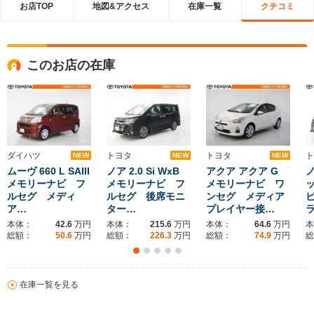
お店TOP
地図&アクセス
在庫一覧
クチコミ
このお店の在庫
ダイハツ
トヨタ
トヨタ
ト
NEW
NEW
NEW
ムーヴ 660 L SAIII
ノア 2.0 Si WxB
アクア アクア G
ノ
メモリーナビ フ
メモリーナビ フ
メモリーナビ ワ
ッ
ルセグ メディ
ルセグ 後席モニ
ンセグ メディア
ア…
ター…
プレイヤー接…
本体：
42.6
万円
本体：
215.6
万円
本体：
64.6
万円
本
総額：
50.6
万円
総額：
226.3
万円
総額：
74.9
万円
総
在庫一覧を見る