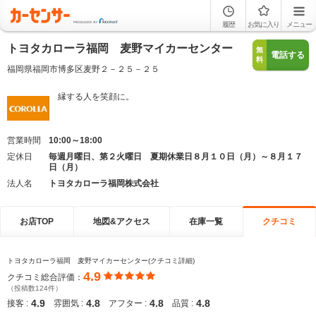
履歴
お気に入り
メニュー
トヨタカローラ福岡 麦野マイカーセンター
無
電話する
料
福岡県福岡市博多区麦野２－２５－２５
縁する人を笑顔に。
営業時間
10:00～18:00
定休日
毎週月曜日、第２火曜日 夏期休業日８月１０日（月）～８月１７
日（月）
法人名
トヨタカローラ福岡株式会社
お店TOP
地図&アクセス
在庫一覧
クチコミ
トヨタカローラ福岡 麦野マイカーセンター(クチコミ詳細)
4.9
クチコミ総合評価：
（投稿数124件）
4.9
4.8
4.8
4.8
接客 :
雰囲気 :
アフター :
品質 :