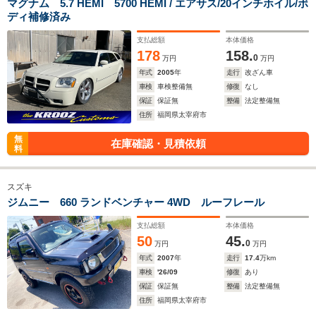
マグナム 5.7 HEMI 5700 HEMI / エアサス/20インチホイル/ボ
ディ補修済み
支払総額
本体価格
178
158.
0
万円
万円
年式
2005
年
走行
改ざん車
車検
車検整備無
修復
なし
保証
保証無
整備
法定整備無
住所
福岡県太宰府市
無
在庫確認・見積依頼
料
スズキ
ジムニー 660 ランドベンチャー 4WD ルーフレール
支払総額
本体価格
50
45.
0
万円
万円
年式
2007
年
走行
17.4
万km
車検
'26/09
修復
あり
保証
保証無
整備
法定整備無
住所
福岡県太宰府市