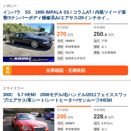
シボレー
インパラ SS 1995 IMPALA SS / コラムAT / 内装ツイード張
替/3ナンバーボディ補修済み/エアサス/20インチホイ
ル/LOWROD
支払総額
本体価格
270
250.
0
万円
万円
年式
1995
年
走行
不明
車検
車検整備無
修復
あり
保証
保証無
整備
法定整備無
住所
福岡県太宰府市
無
在庫確認・見積依頼
料
クライスラー
300C 5.7 HEMI 2006モデル/右ハンドル/2011フェイススワッ
プ/エアサス/革シート/シートヒーター/サンルーフ/HEMI
支払総額
本体価格
245
228.
0
万円
万円
年式
2006
年
走行
2.0
万km
車検
車検整備無
修復
あり