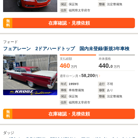
保証
保証無
整備
法定整備無
住所
福岡県太宰府市
無
在庫確認・見積依頼
料
フォード
フェアレーン 2ドアハードトップ 国内未登録/新規3年車検
支払総額
本体価格
460
440.
0
万円
万円
58,200
通常ローン
月々
円
年式
1959
年
走行
不明
車検
車検整備無
修復
あり
保証
保証無
整備
法定整備無
住所
福岡県太宰府市
無
在庫確認・見積依頼
料
ダッジ