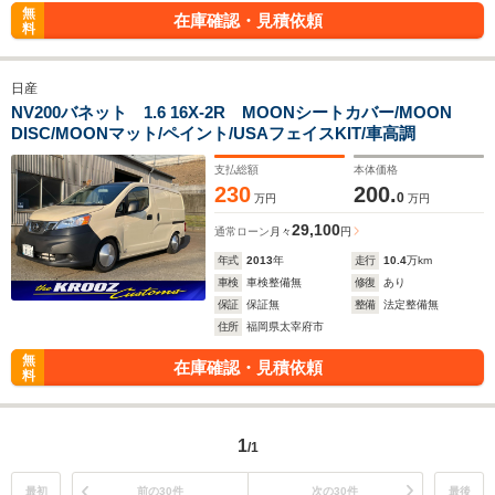
無
在庫確認・見積依頼
料
日産
NV200バネット 1.6 16X-2R MOONシートカバー/MOON
DISC/MOONマット/ペイント/USAフェイスKIT/車高調
支払総額
本体価格
230
200.
0
万円
万円
29,100
通常ローン
月々
円
年式
2013
年
走行
10.4
万km
車検
車検整備無
修復
あり
保証
保証無
整備
法定整備無
住所
福岡県太宰府市
無
在庫確認・見積依頼
料
1
/1
最初
前の30件
次の30件
最後