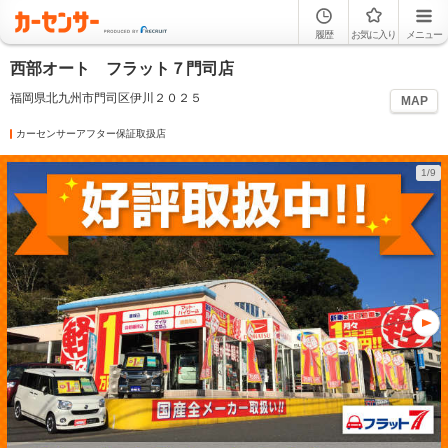
履歴
お気に入り
メニュー
西部オート フラット７門司店
福岡県北九州市門司区伊川２０２５
MAP
カーセンサーアフター保証取扱店
1/9