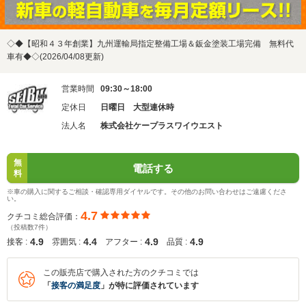
◇◆【昭和４３年創業】九州運輸局指定整備工場＆鈑金塗装工場完備 無料代
車有◆◇(2026/04/08更新)
営業時間
09:30～18:00
定休日
日曜日 大型連休時
法人名
株式会社ケープラスワイウエスト
無
電話する
料
※車の購入に関するご相談・確認専用ダイヤルです。その他のお問い合わせはご遠慮くださ
い。
4.7
クチコミ総合評価：
（投稿数7件）
4.9
4.4
4.9
4.9
接客 :
雰囲気 :
アフター :
品質 :
この販売店で購入された方のクチコミでは
「
接客の満足度
」が特に評価されています