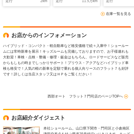
走行
2
km
走行
11.5
万km
走行
ルダー・カードホルダ
ー
在庫一覧を見る
お店からのインフォメーション
ハイブリッド・コンパクト・軽自動車など格安価格で続々入庫中！ショールー
ムには常時新車を展示！キッズルームも完備しておりますので、お子様連れも
大歓迎！車検・点検・整備・修理・鈑金はもちろん、ロードサービスなど販売
からもしもの時までしっかりサポート！プリウス・アクアなどハイブリッド車
検も格安で！人気の軽の新車を定額で乗れる個人向リースのフラット７も好評
です！詳しくは当店スタッフ又はＨＰをご覧ください！
西部オート フラット７門司店のページTOPへ
お店紹介ダイジェスト
本社ショールーム。山口県下関市・門司区と小倉南区