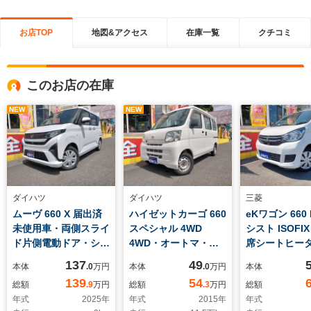
お店TOP
地図&アクセス
在庫一覧
クチコミ
このお店の在庫
NEW
NEW
ダイハツ
ダイハツ
三菱
ムーヴ 660 X 届出済
ハイゼットカーゴ 660
eKワゴン 660 
未使用車・両側スライ
スペシャル 4WD
シスト ISOFI
ド片側電動ドア・シー
4WD・オートマ・両
席シートヒー
トリフター・
側スライドドア・エア
ートリフター
137
49
本体
.0
万円
本体
.0
万円
本体
ISOFIX・スマートキ
コン・パワステ・
139
54
総額
.9
万円
総額
.3
万円
総額
ー
AM・FMラジオ・ペ
年式
2025
年
年式
2015
年
年式
ンホルダー・コインホ