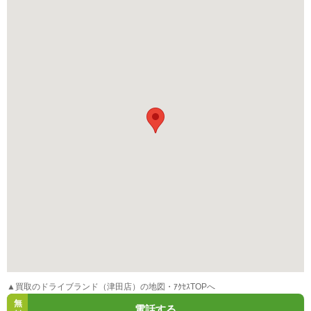
▲買取のドライブランド（津田店）の地図・ｱｸｾｽTOPへ
無
電話する