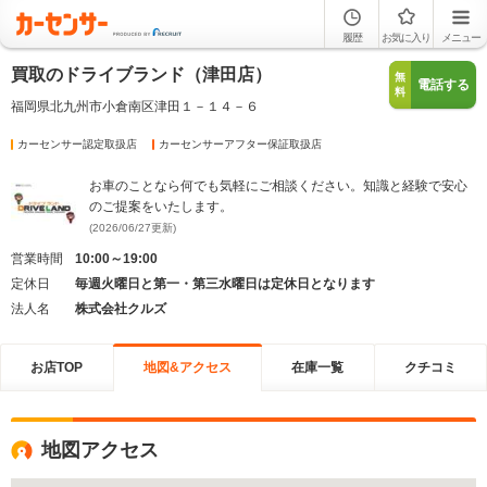
履歴
お気に入り
メニュー
買取のドライブランド（津田店）
無
電話する
料
福岡県北九州市小倉南区津田１－１４－６
カーセンサー認定取扱店
カーセンサーアフター保証取扱店
お車のことなら何でも気軽にご相談ください。知識と経験で安心
のご提案をいたします。
(2026/06/27更新)
営業時間
10:00～19:00
定休日
毎週火曜日と第一・第三水曜日は定休日となります
法人名
株式会社クルズ
お店TOP
地図&アクセス
在庫一覧
クチコミ
地図アクセス