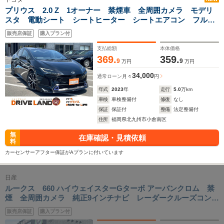
プリウス 2.0 Z 1オーナー 禁煙車 全周囲カメラ モデリ
スタ 電動シート シートヒーター シートエアコン フルセ
グナビ 前後ドラレコ ETC 純正アルミホイール 電動格納
販売店保証
購入プラン付
ミラー デジタルルームミラー 電動リアゲート
支払総額
本体価格
369.
359.
9
9
万円
万円
34,000
通常ローン
月々
円
年式
2023
年
走行
5.0
万km
車検
車検整備付
修復
なし
保証
保証付
整備
法定整備付
住所
福岡県北九州市小倉南区
無
在庫確認・見積依頼
料
カーセンサーアフター保証がAプランに付いています
日産
ルークス 660 ハイウェイスターGターボ アーバンクロム 禁
煙 全周囲カメラ 純正9インチナビ レーダークルーズコント
ロール クリアランスソナー フルセグTV Bluetooth スマ
販売店保証
購入プラン付
ートキー フラットシート LEDヘッドランプ 15インチアル