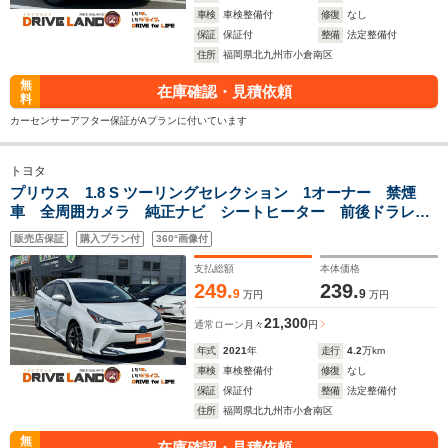
車検
車検整備付
修復
なし
保証
保証付
整備
法定整備付
住所
福岡県北九州市小倉南区
無
在庫確認・見積依頼
料
カーセンサーアフター保証がAプランに付いています
トヨタ
プリウス 1.8 S ツーリングセレクション 1オーナー 禁煙
車 全周囲カメラ 純正ナビ シートヒーター 前後ドラレ
コ ETC フルセグTV 社外エアロ 純正アルミホイール ス
販売店保証
購入プラン付
360°画像付
マートキー クルーズコントロール 電動格納ミラー
支払総額
本体価格
249.
239.
9
9
万円
万円
21,300
通常ローン
月々
円
年式
2021
年
走行
4.2
万km
車検
車検整備付
修復
なし
保証
保証付
整備
法定整備付
住所
福岡県北九州市小倉南区
無
在庫確認・見積依頼