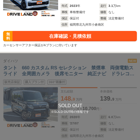
年式
2023
年
走行
3.1
万km
車検
車検整備付
修復
なし
保証
保証付
整備
法定整備付
住所
福岡県北九州市小倉南区
無
在庫確認・見積依頼
料
カーセンサーアフター保証がAプランに付いています
ダイハツ
NEW
タント 660 カスタム RS セレクション 禁煙車 両側電動ス
ライド 全周囲カメラ 後席モニター 純正ナビ ドラレコ
ETC シートヒーター ベンチシート ロングスライドシー
販売店保証
購入プラン付
360°画像付
ト ハーフレザーシート LEDヘッドランプ 純正アルミホイ
ール
支払総額
本体価格
148.
139.
9
9
万円
万円
SOLD OUT
10,700
通常ローン
月々
円
※SOLD OUT時の情報です
年式
2020
年
走行
6.0
万km
車検
'27/07
修復
なし
保証
保証付
整備
法定整備付
住所
福岡県北九州市小倉南区