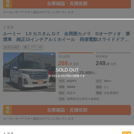
無
在庫確認・見積依頼
料
カーセンサーアフター保証がAプランに付いています
トヨタ
ルーミー 1.0 カスタム G-T 全周囲カメラ Dオーディオ 禁
煙車 純正15インチアルミホイール 両側電動スライドドア
レーダークルーズコントロール LEDヘッドランプ フロント
販売店保証
購入プラン付
フォグランプ フルセグTV シートヒーター
支払総額
本体価格
269.
249.
9
9
万円
万円
SOLD OUT
23,400
通常ローン
月々
円
※SOLD OUT時の情報です
年式
2025
年
走行
10
km
車検
'28/09
修復
なし
保証
保証付
整備
法定整備付
住所
福岡県北九州市小倉南区
無
在庫確認・見積依頼
料
カーセンサーアフター保証がAプランに付いています
トヨタ
NEW