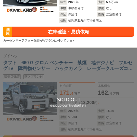
年式
2020
年
走行
5.5
万km
車検
車検整備付
修復
なし
保証
保証付
整備
法定整備付
住所
福岡県北九州市小倉南区
無
在庫確認・見積依頼
料
カーセンサーアフター保証がAプランに付いています
ダイハツ
タフト 660 G クロム ベンチャー 禁煙 地デジナビ フルセ
グTV 障害物センサー バックカメラ レーダークルーズコン
トロール シートヒーター スマートキー フルフラットシー
販売店保証
購入プラン付
ト サンルーフ LEDヘッドランプ 純正アルミ ルーフレー
ル
支払総額
本体価格
171.
162.
4
4
万円
万円
SOLD OUT
12,200
通常ローン
月々
円
※SOLD OUT時の情報です
年式
2025
年
走行
15
km
車検
'28/03
修復
なし
保証
保証付
整備
法定整備付
住所
福岡県北九州市小倉南区