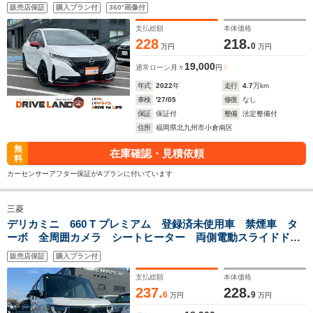
ライト プロパイロット スマートキー×2 HDMI 電動格納ミ
販売店保証
購入プラン付
360°画像付
ラー 純正17インチアルミホイール
支払総額
本体価格
228
218.
0
万円
万円
19,000
通常ローン
月々
円
年式
2022
年
走行
4.7
万km
車検
'27/05
修復
なし
保証
保証付
整備
法定整備付
住所
福岡県北九州市小倉南区
無
在庫確認・見積依頼
料
カーセンサーアフター保証がAプランに付いています
三菱
デリカミニ 660 T プレミアム 登録済未使用車 禁煙車 タ
ーボ 全周囲カメラ シートヒーター 両側電動スライドド
ア ステアリングヒーター 障害物センサー ヒルディセン
販売店保証
購入プラン付
トコントロール ルーフレール
支払総額
本体価格
237.
228.
6
9
万円
万円