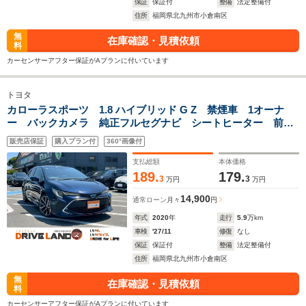
保証
保証付
整備
法定整備付
住所
福岡県北九州市小倉南区
無
在庫確認・見積依頼
料
カーセンサーアフター保証がAプランに付いています
トヨタ
カローラスポーツ 1.8 ハイブリッド G Z 禁煙車 1オーナ
ー バックカメラ 純正フルセグナビ シートヒーター 前後
ドラレコ ETC オートハイビーム ハーフレザーシート ス
販売店保証
購入プラン付
360°画像付
マートキー 純正アルミホイール LEDヘッドランプ フロン
トフォグランプ
支払総額
本体価格
189.
179.
3
3
万円
万円
14,900
通常ローン
月々
円
年式
2020
年
走行
5.9
万km
車検
'27/11
修復
なし
保証
保証付
整備
法定整備付
住所
福岡県北九州市小倉南区
無
在庫確認・見積依頼
料
カーセンサーアフター保証がAプランに付いています