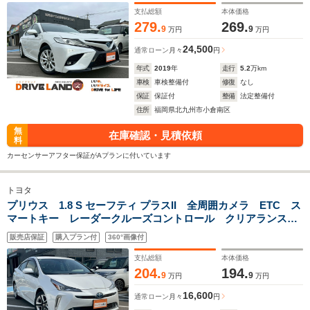
支払総額
本体価格
279.
269.
9
9
万円
万円
24,500
通常ローン
月々
円
年式
2019
年
走行
5.2
万km
車検
車検整備付
修復
なし
保証
保証付
整備
法定整備付
住所
福岡県北九州市小倉南区
無
在庫確認・見積依頼
料
カーセンサーアフター保証がAプランに付いています
トヨタ
プリウス 1.8 S セーフティ プラスII 全周囲カメラ ETC ス
マートキー レーダークルーズコントロール クリアランスソ
ナー ワンセグTV Bluetooth パワステ フラットシート
販売店保証
購入プラン付
360°画像付
LEDヘッドランプ フロントフォグランプ 純正17インチアル
ミホイール
支払総額
本体価格
204.
194.
9
9
万円
万円
16,600
通常ローン
月々
円