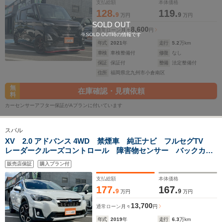
ミホイール ETC ドラレコ
支払総額
本体価格
128.
119.
9
9
万円
万円
SOLD OUT
8,600
通常ローン
月々
円
※SOLD OUT時の情報です
年式
2021
年
走行
5.2
万km
車検
車検整備付
修復
なし
保証
保証付
整備
法定整備付
住所
福岡県北九州市小倉南区
無
在庫確認・見積依頼
料
カーセンサーアフター保証がAプランに付いています
スバル
XV 2.0 アドバンス 4WD 禁煙車 純正ナビ フルセグTV
レーダークルーズコントロール 障害物センサー バックカメ
ラ ドラレコ ETC スマートキー フラットシート LEDヘ
販売店保証
購入プラン付
ッドランプ フロントフォグランプ 純正アルミホイール
支払総額
本体価格
177.
167.
9
9
万円
万円
13,700
通常ローン
月々
円
年式
2019
年
走行
6.3
万km