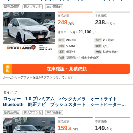
パイロット スマートキー HDMI 電動格納ミラー
販売店保証
購入プラン付
360°画像付
支払総額
本体価格
248
238.
0
万円
万円
21,100
通常ローン
月々
円
年式
2022
年
走行
2.2
万km
車検
'27/03
修復
なし
保証
保証付
整備
法定整備付
住所
福岡県北九州市小倉南区
無
在庫確認・見積依頼
料
カーセンサーアフター保証がAプランに付いています
ダイハツ
ロッキー 1.0 プレミアム バックカメラ オートライト
Bluetooth 純正ナビ プッシュスタート シートヒーター
オートエアコン ETC 禁煙車 衝突被害軽減システム 盗難
販売店保証
購入プラン付
360°画像付
防止システム ドライブレコーダー 純正アルミホイール
支払総額
本体価格
159.
149.
9
9
万円
万円