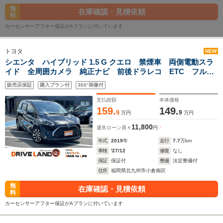
無
在庫確認・見積依頼
料
カーセンサーアフター保証がAプランに付いています
トヨタ
NEW
シエンタ ハイブリッド 1.5 G クエロ 禁煙車 両側電動スラ
イド 全周囲カメラ 純正ナビ 前後ドラレコ ETC フルセ
グTV スマートキー 3列シート ハーフレザーシート 純正
販売店保証
購入プラン付
360°画像付
アルミホイール 電動格納ミラー クルーズコントロール
支払総額
本体価格
159.
149.
9
9
万円
万円
11,800
通常ローン
月々
円
年式
2019
年
走行
7.7
万km
車検
'27/12
修復
なし
保証
保証付
整備
法定整備付
住所
福岡県北九州市小倉南区
無
在庫確認・見積依頼
料
カーセンサーアフター保証がAプランに付いています