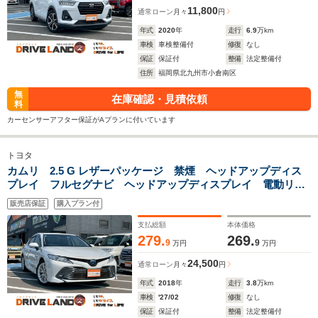
11,800
通常ローン
月々
円
年式
2020
年
走行
6.9
万km
車検
車検整備付
修復
なし
保証
保証付
整備
法定整備付
住所
福岡県北九州市小倉南区
無
在庫確認・見積依頼
料
カーセンサーアフター保証がAプランに付いています
トヨタ
カムリ 2.5 G レザーパッケージ 禁煙 ヘッドアップディス
プレイ フルセグナビ ヘッドアップディスプレイ 電動リア
サンシェード バックカメラ オートライト ブラインドスポ
販売店保証
購入プラン付
ットモニター シートヒーター 電動シート 18インチアルミ
支払総額
本体価格
279.
269.
9
9
万円
万円
24,500
通常ローン
月々
円
年式
2018
年
走行
3.8
万km
車検
'27/02
修復
なし
保証
保証付
整備
法定整備付