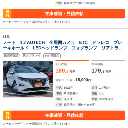
住所
福岡県北九州市小倉南区
無
在庫確認・見積依頼
料
カーセンサーアフター保証がAプランに付いています
日産
ノート 1.2 AUTECH 全周囲カメラ ETC ドラレコ ブレ
ーキホールド LEDヘッドランプ フォグランプ リアトラフ
ィックモニター デジタルルームミラー HDMIソケット ス
販売店保証
購入プラン付
360°画像付
マートキー フラットシート ドアバイザー付
支払総額
本体価格
189.
179.
9
9
万円
万円
15,000
通常ローン
月々
円
年式
2021
年
走行
1.4
万km
車検
車検整備付
修復
なし
保証
保証付
整備
法定整備付
住所
福岡県北九州市小倉南区
無
在庫確認・見積依頼
料
カーセンサーアフター保証がAプランに付いています