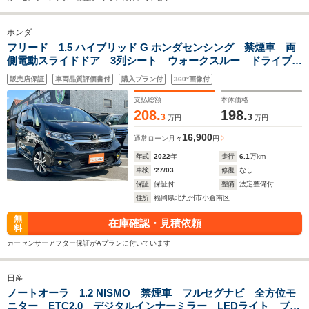
ホンダ
フリード 1.5 ハイブリッド G ホンダセンシング 禁煙車 両
側電動スライドドア 3列シート ウォークスルー ドライブレ
コーダー バイザー付 バックカメラ シートヒーター
販売店保証
車両品質評価書付
購入プラン付
360°画像付
Bluetooth接続 DVD再生 盗難防止装置 ETC クルーズコ
ントロール
支払総額
本体価格
208.
198.
3
3
万円
万円
16,900
通常ローン
月々
円
年式
2022
年
走行
6.1
万km
車検
'27/03
修復
なし
保証
保証付
整備
法定整備付
住所
福岡県北九州市小倉南区
無
在庫確認・見積依頼
料
カーセンサーアフター保証がAプランに付いています
日産
ノートオーラ 1.2 NISMO 禁煙車 フルセグナビ 全方位モ
ニター ETC2.0 デジタルインナーミラー LEDライト プロ