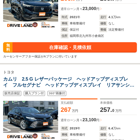
23,000
通常ローン
月々
円
年式
2021
年
走行
4.1
万km
車検
車検整備付
修復
なし
保証
保証付
整備
法定整備付
住所
福岡県北九州市小倉南区
無
在庫確認・見積依頼
料
カーセンサーアフター保証がAプランに付いています
トヨタ
カムリ 2.5 G レザーパッケージ ヘッドアップディスプレ
イ フルセグナビ ヘッドアップディスプレイ リアサンシェ
ード バックカメラ オートライト ブラインドスポットモニ
販売店保証
購入プラン付
360°画像付
ター シートヒーター 電動シート 置き型充電
支払総額
本体価格
267
257.
0
万円
万円
23,100
通常ローン
月々
円
年式
2019
年
走行
6.4
万km
車検
車検整備付
修復
なし