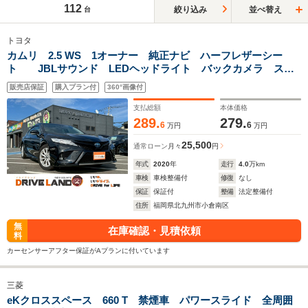
112
絞り込み
並べ替え
台
トヨタ
カムリ 2.5 WS 1オーナー 純正ナビ ハーフレザーシー
ト JBLサウンド LEDヘッドライト バックカメラ スマ
ートキー ブラインドスポットモニター 電動格納ミラー 純
販売店保証
購入プラン付
360°画像付
正17インチアルミホイール ETC CD DVD再生可
支払総額
本体価格
289.
279.
6
6
万円
万円
25,500
通常ローン
月々
円
年式
2020
年
走行
4.0
万km
車検
車検整備付
修復
なし
保証
保証付
整備
法定整備付
住所
福岡県北九州市小倉南区
無
在庫確認・見積依頼
料
カーセンサーアフター保証がAプランに付いています
三菱
eKクロススペース 660 T 禁煙車 パワースライド 全周囲