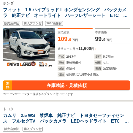
ホンダ
フィット 1.5 ハイブリッド L ホンダセンシング バックカメ
ラ 純正ナビ オートライト ハーフレザーシート ETC ス
マートキー LEDヘッドランプ 電動格納ミラー レーンアシ
販売店保証
購入プラン付
360°画像付
スト 盗難防止装置
支払総額
本体価格
109.
99.
9
9
万円
万円
11,600
通常ローン
月々
円
年式
2017
年
走行
5.0
万km
車検
車検整備付
修復
なし
保証
保証付
整備
法定整備付
住所
福岡県北九州市小倉南区
無
在庫確認・見積依頼
料
カーセンサーアフター保証がAプランに付いています
トヨタ
カムリ 2.5 WS 禁煙車 純正ナビ トヨタセーフティセン
ス フルセグTV バックカメラ LEDヘッドライト ETC ス
マートキー 純正17インチアルミホイール 電動格納ミラー
販売店保証
購入プラン付