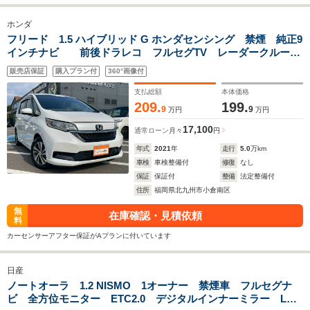
ホンダ
フリード 1.5 ハイブリッド G ホンダセンシング 禁煙 純正9
インチナビ 前後ドラレコ フルセグTV レーダークルーズ
コントロール バックカメラ ETCクリアランスソナー
販売店保証
購入プラン付
360°画像付
スマートキー 3列シート チップアップシート 両側電動スラ
イドドア ワンオーナ-
支払総額
本体価格
209.
199.
9
9
万円
万円
17,100
通常ローン
月々
円
年式
2021
年
走行
5.0
万km
車検
車検整備付
修復
なし
保証
保証付
整備
法定整備付
住所
福岡県北九州市小倉南区
無
在庫確認・見積依頼
料
カーセンサーアフター保証がAプランに付いています
日産
ノートオーラ 1.2 NISMO 1オーナー 禁煙車 フルセグナ
ビ 全方位モニター ETC2.0 デジタルインナーミラー LED