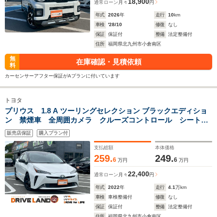
18,900
通常ローン
月々
円
年式
2026
年
走行
10
km
車検
'28/10
修復
なし
保証
保証付
整備
法定整備付
住所
福岡県北九州市小倉南区
無
在庫確認・見積依頼
料
カーセンサーアフター保証がAプランに付いています
トヨタ
プリウス 1.8 A ツーリングセレクション ブラックエディショ
ン 禁煙車 全周囲カメラ クルーズコントロール シートヒ
ーター ドラレコ ETC 純正ナビ 電動シート レザーシー
販売店保証
購入プラン付
ト ヘッドアップディスプレイ 純正アルミホイール フロン
トフォグランプ スマートキー
支払総額
本体価格
259.
249.
6
6
万円
万円
22,400
通常ローン
月々
円
年式
2022
年
走行
4.1
万km
車検
車検整備付
修復
なし
保証
保証付
整備
法定整備付
住所
福岡県北九州市小倉南区