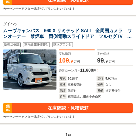
料
カーセンサーアフター保証がAプランに付いています
ダイハツ
ムーヴキャンバス 660 X リミテッド SAIII 全周囲カメラ ワ
ンオーナー 禁煙車 両側電動スライドドア フルセグTV レ
ーンアシスト 10インチDオーディオ スマートキー ベンチ
販売店保証
車両品質評価書付
購入プラン付
シート 純正14インチアルミホイール フロントフォグランプ
支払総額
本体価格
109.
99.
9
9
万円
万円
11,600
通常ローン
月々
円
年式
2018
年
走行
5.0
万km
車検
車検整備付
修復
なし
保証
保証付
整備
法定整備付
住所
福岡県北九州市小倉南区
無
在庫確認・見積依頼
料
カーセンサーアフター保証がAプランに付いています
1
/4