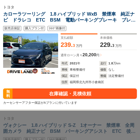
トヨタ
カローラツーリング 1.8 ハイブリッド WxB 禁煙車 純正ナ
ビ ドラレコ ETC BSM 電動パーキングブレーキ ブレー
キホールド レーダークルーズコントロール バックカメラ
販売店保証
購入プラン付
360°画像付
スマートキー ハーフレザーシート ドアバイザー
支払総額
本体価格
239.
229.
3
3
万円
万円
20,200
通常ローン
月々
円
年式
2021
年
走行
1.8
万km
車検
車検整備付
修復
なし
保証
保証付
整備
法定整備付
住所
福岡県北九州市小倉南区
無
在庫確認・見積依頼
料
カーセンサーアフター保証がAプランに付いています
トヨタ
ヴォクシー 1.8 ハイブリッド S-Z 1オーナー 禁煙車 全周
囲カメラ 純正ナビ BSM パーキングアシスト ETC 後席
モニター 両側電動スライド シートヒーター ハンドルヒー
販売店保証
購入プラン付
360°画像付