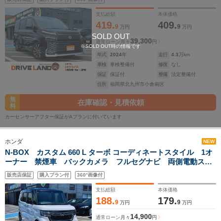
ター スマートキー チップアップシート 純正アルミホイー
ル
支払総額
本体価格
419.
409.
9
9
万円
万円
SOLD OUT
39,300
通常ローン
月々
円
※SOLD OUT時の情報です
年式
2024
年
走行
4.3
万km
車検
車検整備付
修復
なし
保証
保証付
整備
法定整備付
住所
福岡県北九州市小倉南区
無
在庫確認・見積依頼
料
カーセンサーアフター保証がAプランに付いています
ホンダ
NEW
N-BOX カスタム 660 L ターボ コーディネートスタイル 1オ
ーナー 禁煙車 バックカメラ フルセグナビ 両側電動スラ
イドドア シートヒーター クルーズコントロール ETC オ
販売店保証
購入プラン付
360°画像付
ートハイビーム パドルシフト 純正アルミホイール レザー
シート パドルシフト
支払総額
本体価格
188.
179.
9
9
万円
万円
14,900
通常ローン
月々
円