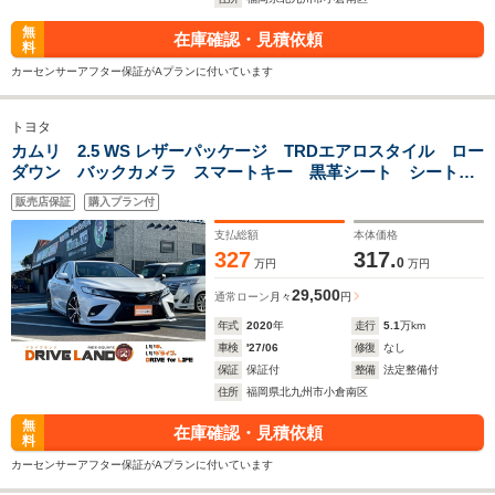
無
在庫確認・見積依頼
料
カーセンサーアフター保証がAプランに付いています
トヨタ
カムリ 2.5 WS レザーパッケージ TRDエアロスタイル ロー
ダウン バックカメラ スマートキー 黒革シート シートヒ
ーター ドラレコ JBL 純正アルミホイール ETC2.0 ブラ
販売店保証
購入プラン付
インドスポットモニター オートライト 禁煙車 CD DVD
支払総額
本体価格
327
317.
0
万円
万円
29,500
通常ローン
月々
円
年式
2020
年
走行
5.1
万km
車検
'27/06
修復
なし
保証
保証付
整備
法定整備付
住所
福岡県北九州市小倉南区
無
在庫確認・見積依頼
料
カーセンサーアフター保証がAプランに付いています