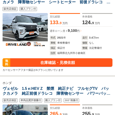
カメラ 障害物センサー シートヒーター 前後ドラレコ
ETC フルセグナビ スマートキー フラットシート ベンチ
販売店保証
購入プラン付
シート LEDヘッドランプ フォグランプ 純正アルミ
支払総額
本体価格
133.
124.
9
9
万円
万円
9,100
通常ローン
月々
円
年式
2021
年
走行
3.4
万km
車検
車検整備付
修復
なし
保証
保証付
整備
法定整備付
住所
福岡県北九州市小倉南区
無
在庫確認・見積依頼
料
カーセンサーアフター保証がAプランに付いています
ホンダ
ヴェゼル 1.5 e:HEV Z 禁煙 純正ナビ フルセグTV バッ
クカメラ 純正前後ドラレコ 障害物センサー パワーバック
ドア レーダークルーズ ステアリングヒーター ETC2.0 シ
販売店保証
車両品質評価書付
購入プラン付
360°画像付
ートヒーター BSM
支払総額
本体価格
265.
255.
9
9
万円
万円