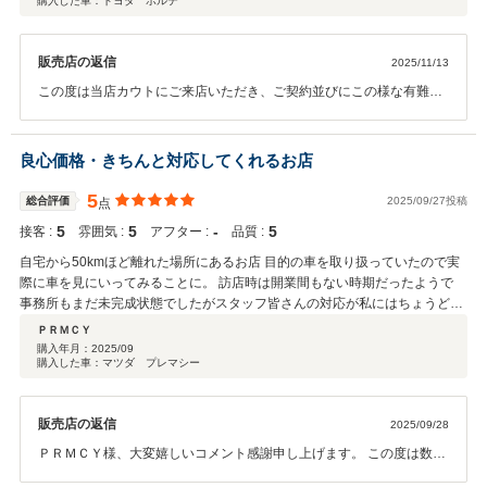
購入した車：トヨタ ポルテ
内容まで丁寧に案内していただけたのでとても安心できました。 納車までも
スピーディーで、連絡や手続きもスムーズ。 「対応が早くて安心できるお
店」という口コミが多いのも納得です。 安いのに綺麗な車が多く、状態の良
販売店の返信
2025/11/13
い中古車を探している方には本当におすすめです。 甘木駅周辺で「中古車」
「安い」「安心」「対応が早い」販売店を探しているなら、 一度相談してみ
この度は当店カウトにご来店いただき、ご契約並びにこの様な有難い
る価値があると思いました。
評価迄頂きましたこと心より感謝申し上げます。 ヒカル様のご希望に
添えた営業車に出会えましたことスタッフ一同大変嬉しく存じます。
朝倉にお越しの際は当店に是非遊びにお越しくださいませ。 スタッフ
良心価格・きちんと対応してくれるお店
一同心よりお待ち致しております。こちらこそこの度は素敵なご縁を
頂き誠に有難うございました。
5
総合評価
2025/09/27投稿
点
5
5
‐
5
接客 :
雰囲気 :
アフター :
品質 :
自宅から50kmほど離れた場所にあるお店 目的の車を取り扱っていたので実
際に車を見にいってみることに。 訪店時は開業間もない時期だったようで
事務所もまだ未完成状態でしたがスタッフ皆さんの対応が私にはちょうど良
く、購入することにしました。 他店では表示価格から「これは絶対つけてた
ＰＲＭＣＹ
ほうがいいですよ」のようにオプション販売圧が強い場合があり金額が上乗
購入年月：
2025/09
購入した車：マツダ プレマシー
せされる経験もしていた中、このお店は無理な押し売りもなく プライスも記
載されていた通りだったので とても好感が持てました。 一部ここを修復し
てほしいという有料オプションはお願いしましたがそのプライスも良心的な
販売店の返信
2025/09/28
価格でした。 また、細かい部分の質問メールした時も一つ一つ丁寧に回答い
ただき安心できました このお店はおすすめできます。
ＰＲＭＣＹ様、大変嬉しいコメント感謝申し上げます。 この度は数あ
る中古車販売店の中から当店カウトのお車をご購入頂きありがとうご