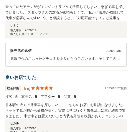
乗っていたアテンザがエンジントラブルで故障してしまい、急ぎで車を探し
ていました。 スタッフさんの対応が素晴らしくて、 私が「現車が故障して
代車が必要なんです(>_<)」と相談すると、「対応可能です！」と返事を頂
く事ができ、とても嬉しかったです。 販売されていた車の状態もよく、駐車
りょう
場内で軽く試乗させていただきました！ 車を購入する際の説明も分かりやす
購入年月：
2026/01
購入した車：日産 ティアナ
く、 話しやすいスタッフさんだったので このお店で購入する事に決めまし
た！ お気に入りのアテンザだったのでお別れが すごく辛かった(泣) 傷だら
けで、エンジンが故障していたアテンザですが、下取りしていただけて感謝
販売店の返信
2026/02/01
しております。 このティアナのバックボーンには素晴らしいスタッフさんが
居たことを忘れずに、大切に乗っていきたいと思います。 ティアナ購入時の
素敵で心のこもったクチコミをありがとうございます。そしてこの度
説明のために 営業時間時間を超えてご対応頂きありがとうございました!!
は大切なお乗り換えを当店にお任せいただき、本当にありがとうござ
いました。突然のエンジントラブルでお急ぎの中、不安なお気持ちも
大きかったかと思いますが、少しでもお力になれたこと、嬉しく思っ
良いお店でした
ております。思い出の詰まったお車の下取りも含め、信頼してお任せ
いただけたことに感謝しますとともに、新たにティアナも気に入って
5
総合評価
2025/10/27投稿
点
いただけて嬉しい限りです！
5
5
5
5
接客 :
雰囲気 :
アフター :
品質 :
甘木駅の近くで営業車を探していて、こちらのお店にお世話になりました。
ネットで見た時から価格が安く、実際に見に行くと想像以上に車が綺麗で驚
きました。 中古車とは思えないほど内装も外装も状態が良く、エンジンの調
子もばっちりでした。 スタッフの方の対応もとても親切で、初めての購入で
ヒカル
も不安なく進めることができました。 説明もわかりやすく、整備履歴や保証
購入年月：
2025/10