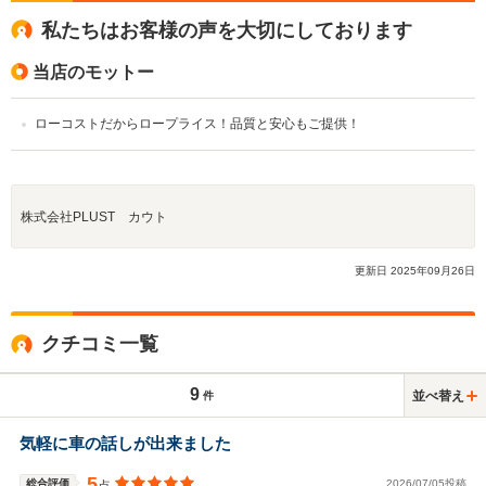
私たちはお客様の声を大切にしております
当店のモットー
ローコストだからロープライス！品質と安心もご提供！
株式会社PLUST カウト
更新日
2025
年
09
月
26
日
クチコミ一覧
9
並べ替え
件
気軽に車の話しが出来ました
5
総合評価
2026/07/05投稿