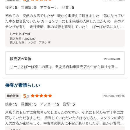
点
5
5
‐
5
接客 :
雰囲気 :
アフター :
品質 :
初めての 突然の入店でしたが 暖かく出迎えて頂きました 気になってい
た車を数台見ていたら カーセンサーにも未掲載の入庫したばかりの 赤のア
テンザが有り 走行距離、車の状態を確認していたら ばーばが気に入り即
決になりました これからも良いお付き合いが出来そうなスタッフの方々で
じーじとばーば
した
購入年月：
2026/07
購入した車：マツダ アテンザ
販売店の返信
2026/07/08
じーじとばーば様この度は、数ある自動車販売店の中から弊社を選ん
で頂き、誠に有難う御座います(^^♪ このような評価の良い口コミは私
にとって大きな励みになります。 本来目的のお車とは違うお車を奥様
にも気に入っていただけて、本当に良かったです。 素敵なご夫婦とお
接客が素晴らしい
話ができ、楽しいお時間をありがとうございました。 是非アテンザで
の素敵なカーライフを満喫されてください！ 今後とも末永くよろしく
5
総合評価
2026/04/19投稿
点
お願いします(*^^*)
5
5
5
5
接客 :
雰囲気 :
アフター :
品質 :
来店予約もせずに突然伺ってしまったのですが、それにも関わらず丁寧に対
応していただきました。 担当していただいた方はもちろん、スタッフの皆さ
んの対応が素晴らしく、中古車の購入に不安がありましたが、細かい質問に
もしっかり答えていただき、とても安心して購入することができました！