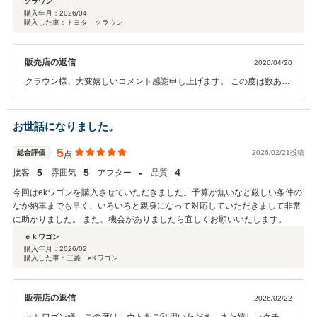
クラウン
購入年月：
2026/04
購入した車：トヨタ クラウン
販売店の返信
2026/04/20
クラウン様、大変嬉しいコメント感謝申し上げます。 この度は数ある
中古車販売店の中から当店カウトのお車をご購入頂きありがとうござ
いました。 当店はお客様にできる限り安心していただけるよう、ご提
案・サポートさせて頂きたくご案内しておりますので、クラウン様の
お世話になりました。
貴重なお言葉をいただき大変嬉しく思います。 ご家族思いの素敵なご
夫婦で、クラウン様がお求めのオプションに寄り添う事ができ、納車
5
総合評価
2026/02/21投稿
点
までのご不安点等を和らげる事ができてとても幸いです。 今後より一
5
5
‐
4
接客 :
雰囲気 :
アフター :
品質 :
層社員全員で徹底させたいと思っております。 またぜひお気軽にお立
ち寄りください。 今後ともどうぞ宜しくお願い致します。
今回はekワゴンを購入させていただきました。予算が無いなど厳しい条件の
なか納車までも早く、いろいろと親身になって対応していただきまして非常
に助かりました。 また、機会がありましたら宜しくお願いいたします。
ｅｋワゴン
購入年月：
2026/02
購入した車：三菱 eKワゴン
販売店の返信
2026/02/22