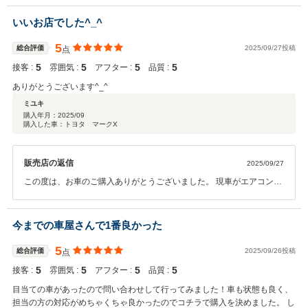
ざいました。 当店はお客様にできる限り安心と気持ちよいお買い物で
快適なカーライフをお過ごし頂ける様にサポートさせて頂きたくご案
いいお店でした^_^
内しておりますので、ＰＲＭＣＹ様の貴重なお言葉をいただき大変嬉
しく思います。 お車の総額表示も徹底しておりますので、安心してご
5
総合評価
2025/09/27投稿
点
購入頂けて良かったです。ＰＲＭＣＹ様がお求めのオプションに寄り
5
5
5
5
接客 :
雰囲気 :
アフター :
品質 :
添う事ができ、納車までのご不安点等を和らげる事ができてとても幸
いです。 今後より一層社員全員で徹底させたいと思っております。ま
ありがとうございます^_^
たぜひお気軽にお立ち寄りください。 今後ともどうぞ宜しくお願い致
ミユキ
します。
購入年月：
2025/09
購入した車：トヨタ マークX
販売店の返信
2025/09/27
この度は、お車のご購入ありがとうございました。 現車がエアコン不
具合との事でしたのでご成約からスムーズにご納車も出来、良かった
です。下取りも追加で当店にお任せいただきありがとうございまし
た。 また機会がございましたら宜しくお願いいたします。
今までの車屋さんで1番良かった
5
総合評価
2025/09/26投稿
点
5
5
5
5
接客 :
雰囲気 :
アフター :
品質 :
目当ての車があったので問い合わせして行ってみました！車も状態も良く、
担当の方の対応がめちゃくちゃ良かったのでコチラで購入を決めました。 し