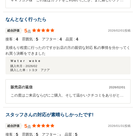
ｅｋワゴン様 この度はカウトをご利用いただき、また嬉しいクチコ
ミをお寄せいただき誠にありがとうございます。 急遽お車が必要な状
況の中、数ある販売店の中から当店をお選びいただき、即決でご購入
いただけたことを大変光栄に思っております。 車両の状態やご説明に
なんとなく行ったら
ついてご満足いただけたとのお言葉、スタッフ一同大変励みになりま
す。 この度は誠にありがとうございました。今後とも末永いお付き合
5
総合評価
2026/02/01投稿
点
いをどうぞよろしくお願いいたします。
4
5
4
4
接客 :
雰囲気 :
アフター :
品質 :
見積もり程度に行ったのですがお店の方の親切な対応 私の事情を分かってく
れ買う決断をできました
Ｗａｔｅｒ ｗｏｋｅ
購入年月：
2026/02
購入した車：トヨタ アクア
販売店の返信
2026/02/01
この度はご来店ならびにご購入、そして温かいクチコミをありがとう
ございます。お見積もりのご相談からでしたが、お話をさせていただ
く中でご事情に寄り添ったご提案ができ、ご決断のお手伝いができた
ことを大変嬉しく思っております。今後のカーライフもしっかりサポ
スタッフさんの対応が素晴らしかったです!
ートいたしますので、いつでもお気軽にご相談ください。末永いお付
き合いをよろしくお願いいたします。
5
総合評価
2026/01/31投稿
点
5
5
‐
5
接客 :
雰囲気 :
アフター :
品質 :