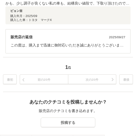
かも、少し調子が良くない私の車も、結構良い値段で、下取り頂けたので非
常に助かりました。 知り合いも車の買い替えを検討してると言ってましたの
ピョン吉
で、ご紹介させて頂きます。その際はよろしくお願い致します。
購入年月：
2025/09
購入した車：トヨタ マークX
販売店の返信
2025/09/27
この度は、購入まで迅速に御対応いただき誠にありがとうございまし
た。 下取りも喜んで頂き大変嬉しく存じます。 お友達の方も気になる
車が有りましたら是非ご来店頂けますようお勧めください。 スタッフ
一同全力で車両購入をサポートさせていただきます。 また下取りだけ
1
/1
でも可能ですので是非ご来店頂けます様お待ちいたしております。
最初
前の20件
次の20件
最後
あなたのクチコミを投稿しませんか？
販売店のクチコミを書き込めます。
投稿する