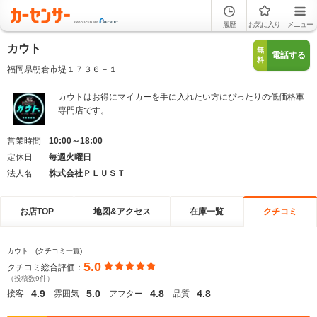
履歴
お気に入り
メニュー
カウト
無
電話する
料
福岡県朝倉市堤１７３６－１
カウトはお得にマイカーを手に入れたい方にぴったりの低価格車
専門店です。
営業時間
10:00～18:00
定休日
毎週火曜日
法人名
株式会社ＰＬＵＳＴ
お店TOP
地図&アクセス
在庫一覧
クチコミ
カウト (クチコミ一覧)
5.0
クチコミ総合評価：
（投稿数9件）
4.9
5.0
4.8
4.8
接客 :
雰囲気 :
アフター :
品質 :