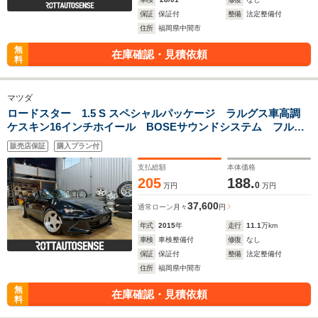
保証
保証付
整備
法定整備付
住所
福岡県中間市
無
在庫確認・見積依頼
料
マツダ
ロードスター 1.5 S スペシャルパッケージ ラルグス車高調
ケスキン16インチホイール BOSEサウンドシステム フルセ
グTV CD/DVDプレイヤー
販売店保証
購入プラン付
支払総額
本体価格
205
188.
0
万円
万円
37,600
通常ローン
月々
円
年式
2015
年
走行
11.1
万km
車検
車検整備付
修復
なし
保証
保証付
整備
法定整備付
住所
福岡県中間市
無
在庫確認・見積依頼
料