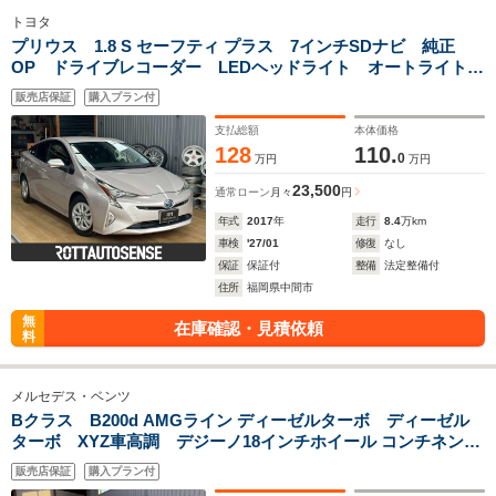
トヨタ
プリウス 1.8 S セーフティ プラス 7インチSDナビ 純正
OP ドライブレコーダー LEDヘッドライト オートライト
クルーズコントロール ETC バックカメラ
販売店保証
購入プラン付
支払総額
本体価格
128
110.
0
万円
万円
23,500
通常ローン
月々
円
年式
2017
年
走行
8.4
万km
車検
'27/01
修復
なし
保証
保証付
整備
法定整備付
住所
福岡県中間市
無
在庫確認・見積依頼
料
メルセデス・ベンツ
Bクラス B200d AMGライン ディーゼルターボ ディーゼル
ターボ XYZ車高調 デジーノ18インチホイール コンチネンタ
ル パノラミックスライディングルーフ アンビエントライ
販売店保証
購入プラン付
ト LEDヘッドライト ドラレコ ETC