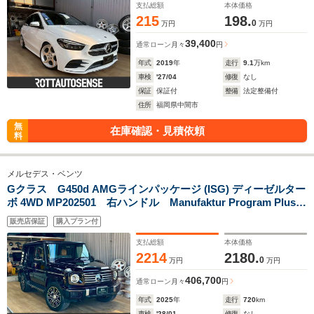
支払総額
本体価格
215
198.
0
万円
万円
39,400
通常ローン
月々
円
年式
2019
年
走行
9.1
万km
車検
'27/04
修復
なし
保証
保証付
整備
法定整備付
住所
福岡県中間市
無
在庫確認・見積依頼
料
メルセデス・ベンツ
Gクラス G450d AMGラインパッケージ (ISG) ディーゼルター
ボ 4WD MP202501 右ハンドル Manufaktur Program Plus
ロゴパッケージ カタラーナベージュシート ETC2.0 純正ド
販売店保証
購入プラン付
ライブレコーダー360 サンルーフ
支払総額
本体価格
2214
2180.
0
万円
万円
406,700
通常ローン
月々
円
年式
2025
年
走行
720
km
車検
'28/01
修復
なし