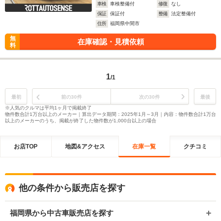
車検
車検整備付
修復
なし
保証
保証付
整備
法定整備付
住所
福岡県中間市
無
在庫確認・見積依頼
料
1
/1
最初
前の30件
次の30件
最後
※人気のクルマは平均1ヶ月で掲載終了
物件数合計1万台以上のメーカー｜算出データ期間：2025年1月～3月｜内容：物件数合計1万台
以上のメーカーのうち、掲載が終了した物件数が1,000台以上の場合
お店TOP
地図&アクセス
在庫一覧
クチコミ
他の条件から販売店を探す
福岡県から中古車販売店を探す