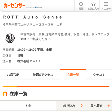
履歴
お気に入り
メニュー
ＲＯＴＴ Ａｕｔｏ Ｓｅｎｓｅ
福岡県中間市土手ノ内１－２３－３０ １Ｆ
中古車販売・買取(遠方納車可能)整備、板金・修理、ドレスアップ
気軽にご相談ください
営業時間
10:00～19:00 平日、土曜
定休日
日曜
法人名
株式会社Ｒｏｔｔ
お店TOP
地図&アクセス
在庫一覧
クチコミ
在庫一覧
7
絞り込み
並べ替え
台