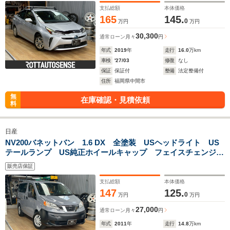
支払総額
本体価格
165
145.
0
万円
万円
30,300
通常ローン
月々
円
年式
2019
年
走行
16.0
万km
車検
'27/03
修復
なし
保証
保証付
整備
法定整備付
住所
福岡県中間市
無
在庫確認・見積依頼
料
日産
NV200バネットバン 1.6 DX 全塗装 USヘッドライト US
テールランプ US純正ホイールキャップ フェイスチェンジ
ルーフキャリア 社外ナビ スピーカー ETC
販売店保証
支払総額
本体価格
147
125.
0
万円
万円
27,000
通常ローン
月々
円
年式
2011
年
走行
14.8
万km