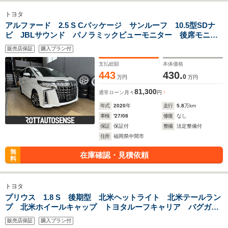
トヨタ
アルファード 2.5 S Cパッケージ サンルーフ 10.5型SDナ
ビ JBLサウンド パノラミックビューモニター 後席モニタ
ー 純正OPドライブレコーダー DVDプレイヤー
販売店保証
購入プラン付
支払総額
本体価格
443
430.
0
万円
万円
81,300
通常ローン
月々
円
年式
2020
年
走行
5.8
万km
車検
'27/08
修復
なし
保証
保証付
整備
法定整備付
住所
福岡県中間市
無
在庫確認・見積依頼
料
トヨタ
プリウス 1.8 S 後期型 北米ヘットライト 北米テールラン
プ 北米ホイールキャップ トヨタルーフキャリア バグガー
ド ドライブレコーダー ナビ ETC バックカメラ
販売店保証
購入プラン付