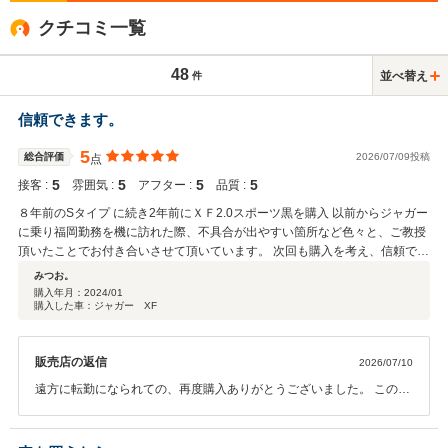
クチコミ一覧
48
並べ替え
件
信頼できます。
5
総合評価
2026/07/09投稿
点
5
5
5
5
接客 :
雰囲気 :
アフター :
品質 :
８年前のSタイプ に続き2年前にＸＦ2.0スポーツ黒を購入 以前からジャガー
に乗り福岡勤務を機に訪れた際、不具合が出やすい箇所など色々と、ご教授
頂いたことでお付き合いさせて頂いています。 次回も購入を考え、信頼でき
るお店として、お勧めできます。
みつお。
購入年月：
2024/01
購入した車：ジャガー XF
販売店の返信
2026/07/10
遠方に転勤になられての、再度購入ありがとうございました。 このご
縁を大事にしていきたいと思います。