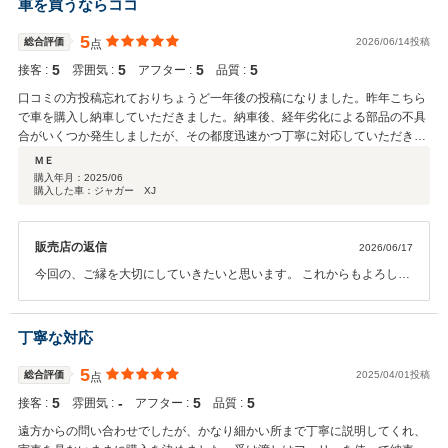
車を買うならココ
5
総合評価
2026/06/14投稿
点
5
5
5
5
接客 :
雰囲気 :
アフター :
品質 :
口コミの方投稿忘れておりちょうど一年後の投稿になりました。昨年こちら
で車を購入し納車していただきました。納車後、経年劣化による部品の不具
合がいくつか発生しましたが、その都度迅速かつ丁寧に対応していただき、
とても安心できました。修理の際には代車もご用意いただき、大変助かりま
ＭＥ
した。社長、整備士のお二人はジャガーに関する知識が豊富で、気になる点
購入年月：
2025/06
購入した車：ジャガー XJ
についても分かりやすく説明してくださり、信頼してお任せすることができ
ました。また、納車前には天張りの張り替えやサンシェード部分の塗装も依
頼しましたが、仕上がりは非常に素晴らしく、大変満足しています。車両の
販売店の返信
2026/06/17
状態だけでなく、細かな部分までしっかりと対応していただけるお店だと感
じました。とても満足のいく買い物ができました。次はFタイプのV8モデル
今回の、ご縁を大切にしていきたいと思います。 これからもよろしく
の購入も検討していますが、その際もぜひテークオフさんにお願いしたいと
お願いします。
思っています。ありがとうございました。
丁寧な対応
5
総合評価
2025/04/01投稿
点
5
‐
5
5
接客 :
雰囲気 :
アフター :
品質 :
遠方からの問い合わせでしたが、かなり細かい所まで丁寧に説明してくれ、