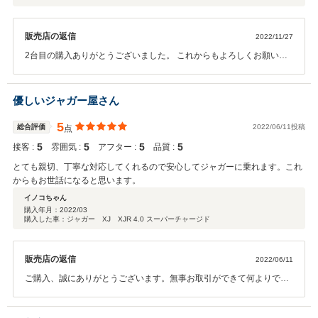
販売店の返信
2022/11/27
2台目の購入ありがとうございました。 これからもよろしくお願いし
ます。
優しいジャガー屋さん
5
総合評価
2022/06/11投稿
点
5
5
5
5
接客 :
雰囲気 :
アフター :
品質 :
とても親切、丁寧な対応してくれるので安心してジャガーに乗れます。これ
からもお世話になると思います。
イノコちゃん
購入年月：
2022/03
購入した車：ジャガー XJ XJR 4.0 スーパーチャージド
販売店の返信
2022/06/11
ご購入、誠にありがとうございます。無事お取引ができて何よりでご
ざいます。万が一故障や不具合等がございましたら、いつでも御連絡
下さいませ。