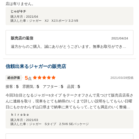
店は有りません。
じゃがキチ
購入年月：
2021/04
購入した車：ジャガー XJ XJスポーツ 3.2-V8
販売店の返信
2021/04/24
遠方からのご購入、誠にありがとうございます。無事お取引ができて
何よりでございます。万が一故障や不具合等がございましたら、いつ
でも御連絡下さいませ。また機会がありましたらぜひよろしくお願い
いたします。
信頼出来るジャガーの販売店
5
総合評価
2021/03/28投稿
点
5
5
5
5
接客 :
雰囲気 :
アフター :
品質 :
今回3台目となるジャガーsタイプ をテークオフさんで見つけて販売店店長さ
んに連絡を取り，現車をとても納得のいくまで詳しい説明をしてもらい日曜
日にもかかわらず山口県まで納車に来てもらって､とても満足のいく整備で
仕上げて頂きありがとうございました。これからも良い状態を保つ限り乗っ
ｈｉｒｏｂｏ
て行こうと思います。又､次に乗り替える時もテークオフさんを訪ねて行こ
購入年月：
2021/03
購入した車：ジャガー Sタイプ 2.5V6 SEパッケージ
うと思います。