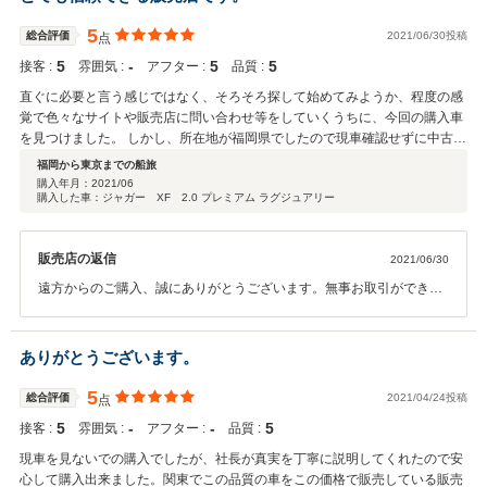
5
総合評価
2021/06/30投稿
点
5
‐
5
5
接客 :
雰囲気 :
アフター :
品質 :
直ぐに必要と言う感じではなく、そろそろ探して始めてみようか、程度の感
覚で色々なサイトや販売店に問い合わせ等をしていくうちに、今回の購入車
を見つけました。 しかし、所在地が福岡県でしたので現車確認せずに中古車
を購入する事に抵抗があったので、今後の比較対象にするつもりで取り敢え
福岡から東京までの船旅
ず問い合わせだけをしてみたところ、松波社長の話し方や対応に誠実さや信
購入年月：
2021/06
購入した車：ジャガー XF 2.0 プレミアム ラグジュアリー
用を抱き、この度購入に至りました。 届いた車も整備やパーツ交換もして頂
いたのでとても安心出来る状態で、又、色々な話しをして頂き、流石プロだ
なと感じました。 これからもお世話になりますので、今後ともよろしくお願
販売店の返信
2021/06/30
い致します。
遠方からのご購入、誠にありがとうございます。無事お取引ができて
何よりでございます。万が一故障や不具合等がございましたら、いつ
でも御連絡下さいませ。また機会がありましたらぜひよろしくお願い
いたします。
ありがとうございます。
5
総合評価
2021/04/24投稿
点
5
‐
‐
5
接客 :
雰囲気 :
アフター :
品質 :
現車を見ないでの購入でしたが、社長が真実を丁寧に説明してくれたので安
心して購入出来ました。関東でこの品質の車をこの価格で販売している販売