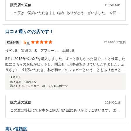
販売店の返信
2025/04/01
この度はご契約いただきまして誠にありがとうございました。 今回は
このような高い評価をいただきまして、心から感謝しております。 今
後とも、どうぞ宜しくお願い致します。
口コミ通りのお店です！
5
総合評価
2024/06/17投稿
点
5
3
‐
5
接客 :
雰囲気 :
アフター :
品質 :
5月に2015年式のXFを購入しました。ずっと欲しかった型で、ふと検索した
際にこちらのお店がヒットし、問合せ→現車確認させていただきました。店
長さまにご対応いただき、私が初めてのジャガーということもあり色々と質
問してしまいましたが、すべてに的確に回答いただきました。これからずっ
ＴＫＨＬ
と長く乗っていく中で、安心してお任せできると感じています。 ※他の方の
購入年月：
2024/05
購入した車：ジャガー XF 2.0 Rスポーツ
口コミが高い理由がわかりました！ こちらの要望にも迅速にご対応いただ
き、また期待以上の綺麗な状態で納車いただき、感動しました。本当にあり
がとうございました。 これからもよろしくお願いします。
販売店の返信
2024/06/18
この度は弊社にてお車をご購入頂き誠にありがとうございます。 また
高評価をして頂き誠にありがとうございます。今後の励みとさせてい
ただきます｡今後とも宜しくお願い致します｡
高い信頼度