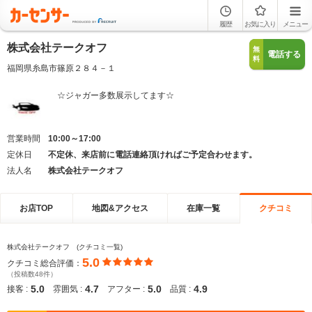
履歴
お気に入り
メニュー
株式会社テークオフ
無
電話する
料
福岡県糸島市篠原２８４－１
☆ジャガー多数展示してます☆
営業時間
10:00～17:00
定休日
不定休、来店前に電話連絡頂ければご予定合わせます。
法人名
株式会社テークオフ
お店TOP
地図&アクセス
在庫一覧
クチコミ
株式会社テークオフ (クチコミ一覧)
5.0
クチコミ総合評価：
（投稿数48件）
5.0
4.7
5.0
4.9
接客 :
雰囲気 :
アフター :
品質 :