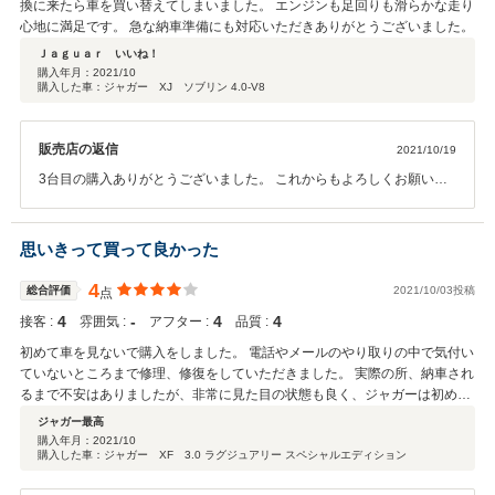
換に来たら車を買い替えてしまいました。 エンジンも足回りも滑らかな走り
心地に満足です。 急な納車準備にも対応いただきありがとうございました。
Ｊａｇｕａｒ いいね！
購入年月：
2021/10
購入した車：ジャガー XJ ソブリン 4.0-V8
販売店の返信
2021/10/19
3台目の購入ありがとうございました。 これからもよろしくお願いし
ます。
思いきって買って良かった
4
総合評価
2021/10/03投稿
点
4
‐
4
4
接客 :
雰囲気 :
アフター :
品質 :
初めて車を見ないで購入をしました。 電話やメールのやり取りの中で気付い
ていないところまで修理、修復をしていただきました。 実際の所、納車され
るまで不安はありましたが、非常に見た目の状態も良く、ジャガーは初めて
乗りましたが、運転がしやすく思い切って買って良かったです。 今回、敢え
ジャガー最高
て評価をオール4にさせて頂きました。後の星一つ分はノビシロです(笑) ジ
購入年月：
2021/10
購入した車：ジャガー XF 3.0 ラグジュアリー スペシャルエディション
ャガーの乗り心地がとても気に入りましたので、次回乗り換える時もお願い
しようと思っています。