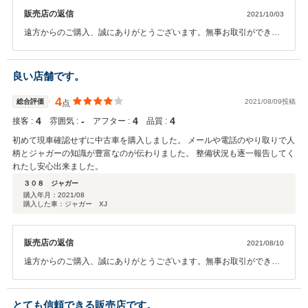
販売店の返信
2021/10/03
遠方からのご購入、誠にありがとうございます。無事お取引ができて
何よりでございます。万が一故障や不具合等がございましたら、いつ
でも御連絡下さいませ。また機会がありましたらぜひよろしくお願い
いたします。
良い店舗です。
4
総合評価
2021/08/09投稿
点
4
‐
4
4
接客 :
雰囲気 :
アフター :
品質 :
初めて現車確認せずに中古車を購入しました。 メールや電話のやり取りで人
柄とジャガーの知識が豊富なのが伝わりました。 整備状況も逐一報告してく
れたし安心出来ました。
３０８ ジャガー
購入年月：
2021/08
購入した車：ジャガー XJ
販売店の返信
2021/08/10
遠方からのご購入、誠にありがとうございます。無事お取引ができて
何よりでございます。万が一故障や不具合等がございましたら、いつ
でも御連絡下さいませ。また機会がありましたらぜひよろしくお願い
いたします。
とても信頼できる販売店です。