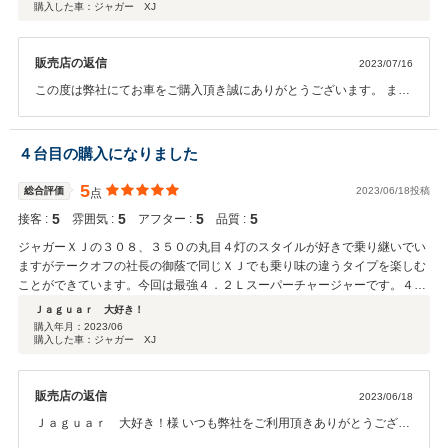
購入した車：ジャガー XJ
販売店の返信
2023/07/16
この度は弊社にてお車をご購入頂き誠にありがとうございます。 また
高評価をして頂き誠にありがとうございます。今後の励みとさせてい
ただきます｡今後とも宜しくお願い致します｡
４台目の購入になりました
5
総合評価
2023/06/18投稿
点
5
5
5
5
接客 :
雰囲気 :
アフター :
品質 :
ジャガーＸＪの３０８、３５０の丸目４灯のスタイルが好きで乗り継いでい
ますがテークオフの社長の御蔭で同じＸＪでも乗り味の違うタイプを楽しむ
ことができています。今回は最強４．２Ｌスーパーチャージャーです。４０
６ｐｓを堪能したいと思っています。 いつもありがとうございます！
Ｊａｇｕａｒ 大好き！
購入年月：
2023/06
購入した車：ジャガー XJ
販売店の返信
2023/06/18
Ｊａｇｕａｒ 大好き！様 いつも弊社をご利用頂きありがとうござい
ます。 またこの度も、満点評価を頂きありがとうございます。今後