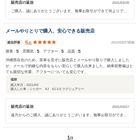
販売店の返信
2021/03/28
ご購入、誠にありがとうございます。無事お取引ができて何よりでご
ざいます。万が一故障や不具合等がございましたら、いつでも御連絡
下さいませ。
メールやりとりで購入、安心できる販売店
5
総合評価
2021/03/27投稿
点
5
5
5
5
接客 :
雰囲気 :
アフター :
品質 :
沖縄県在住のため、実車を見ずに販売店とメールやり取りで購入しました
が、メールで的確な内容をもらい安心して購入出来ました。納車前整備はと
ても親切な作業、アフターについても安心です。
琉球
購入年月：
2021/03
購入した車：ジャガー XJ XJ 3.0 ラグジュアリー
販売店の返信
2021/03/27
遠方からのご購入、誠にありがとうございます。無事お取引ができて
何よりでございます。万が一故障や不具合等がございましたら、いつ
でも御連絡下さいませ。また機会がありましたらぜひよろしくお願い
いたします。
1
/3