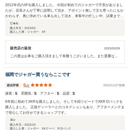
2012年式のXFを購入しました。 今回が初めてのジャガーで不安がありまし
たが、店長さんが丁寧に説明して頂き、アポイント無しで立ち寄ったにもか
かわらず、奥に停めている車も出して頂き、来客中の忙しい中、試乗までさ
せて頂きました。 車はもちろんですが、お店の方々の人柄や雰囲気が気に入
じゅん
り、ほぼ即決しました。 納車までの細かな途中報告もご連絡頂き、安心して
購入年月：
2023/02
購入した車：ジャガー XF
待つことが出来ました。 年式も古いので、納車後燃料ポンプの不具合が出ま
したが、もの凄く素早く丁寧な対応で、保証にて新品部品にディーラー交換
して頂きました。 整備内容もディーラー明細を提示して頂き、とても信頼で
販売店の返信
2023/03/29
きるお店だと、実感いたしました。 またジャガーに乗る際は、お願いしたい
と思います。
この度はお車をご購入頂きまして有難うございました。また貴重なご
意見を頂き、ありがとうございます。 ご質問等がございましたら、遠
慮なくご連絡ください。 誠意をもってお答えさせていただきたいと思
います。今後ともどうぞ宜しくお願い致します。
福岡でジャガー買うならここです
5
総合評価
2022/11/27投稿
点
5
5
5
5
接客 :
雰囲気 :
アフター :
品質 :
6年前に初めてXKRを購入しました。そして今回リピートでXKR Dパックを
購入しました。 正規ディーラーとのコネクションもあり、アフターメンテま
で安心してお任せできるショップです。
ヨシ
購入年月：
2022/10
購入した車：ジャガー XKクーペ R Dパック