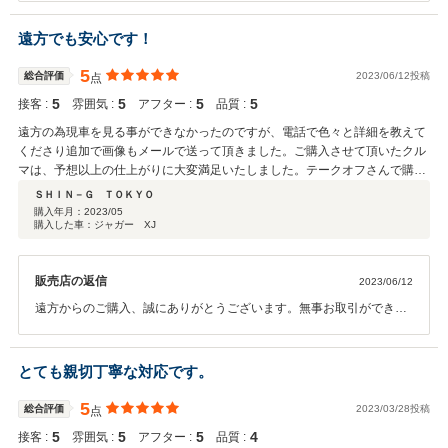
も末長くお付き合いさせて頂けます様、精進して参りますので、どう
ぞ宜しくお願い致します。 この度は誠にありがとうございました。
遠方でも安心です！
5
総合評価
2023/06/12投稿
点
5
5
5
5
接客 :
雰囲気 :
アフター :
品質 :
遠方の為現車を見る事ができなかったのですが、電話で色々と詳細を教えて
くださり追加で画像もメールで送って頂きました。ご購入させて頂いたクル
マは、予想以上の仕上がりに大変満足いたしました。テークオフさんで購入
して正解でした。とても信頼できるお店です。最後までご丁寧にありがとう
ＳＨＩＮ－Ｇ ＴＯＫＹＯ
ございました。また機会があれば宜しくお願い致します。
購入年月：
2023/05
購入した車：ジャガー XJ
販売店の返信
2023/06/12
遠方からのご購入、誠にありがとうございます。無事お取引ができて
何よりでございます。万が一故障や不具合等がございましたら、いつ
でも御連絡下さいませ。また機会がありましたらぜひよろしくお願い
いたします。
とても親切丁寧な対応です。
5
総合評価
2023/03/28投稿
点
5
5
5
4
接客 :
雰囲気 :
アフター :
品質 :