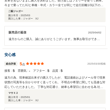
実車を見ないままに購入を決めました。受け渡しはフェリーを使って納車。
今まで乗ってたXJと車種・年式・カラー全てが同じで走行距離1/3以下の車
への買い換えでしたが満足です。
二駆ジャガー
購入年月：
2025/03
購入した車：ジャガー XJ
販売店の返信
2025/04/02
遠方からのご購入、誠にありがとうございます。無事お取引ができて
何よりでございます。万が一故障や不具合等がございましたら、いつ
でも御連絡下さいませ。また機会がありましたらぜひよろしくお願い
いたします。
安心感
5
総合評価
2025/03/30投稿
点
5
‐
5
5
接客 :
雰囲気 :
アフター :
品質 :
遠方の為、現車確認出来ずの購入でしたが、 電話連絡およびメール等で現車
状態の写真等を分かりやすく送ってくれ、 不明点や希望に関しても迅速な対
応していただきました。 丁寧な対応通り、納車も希望日に合わせる為 社長
自ら運んでくれ、車の状態も非常によく仕上げてもらえ大満足。 またアフタ
マサＸ２
ーに関してもすぐ対応してくれるショップやディーラーを紹介していただけ
購入年月：
2025/01
購入した車：ジャガー XJ
るので 遠方からの購入でも安心して乗る事が出来ます。 ジャガー専門店と
の事で経験、知識、人脈と安心して購入出来る証拠だと思います。