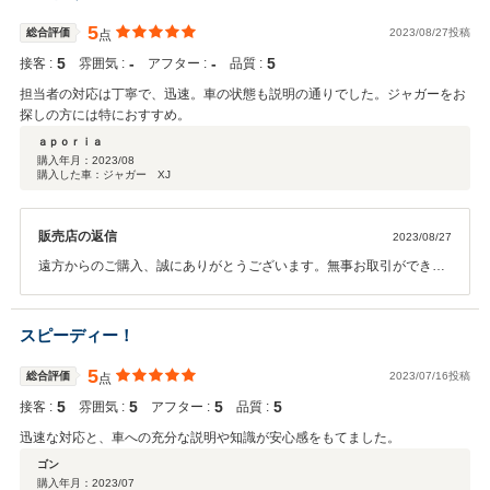
5
総合評価
2023/08/27投稿
点
5
‐
‐
5
接客 :
雰囲気 :
アフター :
品質 :
担当者の対応は丁寧で、迅速。車の状態も説明の通りでした。ジャガーをお
探しの方には特におすすめ。
ａｐｏｒｉａ
購入年月：
2023/08
購入した車：ジャガー XJ
販売店の返信
2023/08/27
遠方からのご購入、誠にありがとうございます。無事お取引ができて
何よりでございます。万が一故障や不具合等がございましたら、いつ
でも御連絡下さいませ。また機会がありましたらぜひよろしくお願い
いたします。
スピーディー！
5
総合評価
2023/07/16投稿
点
5
5
5
5
接客 :
雰囲気 :
アフター :
品質 :
迅速な対応と、車への充分な説明や知識が安心感をもてました。
ゴン
購入年月：
2023/07