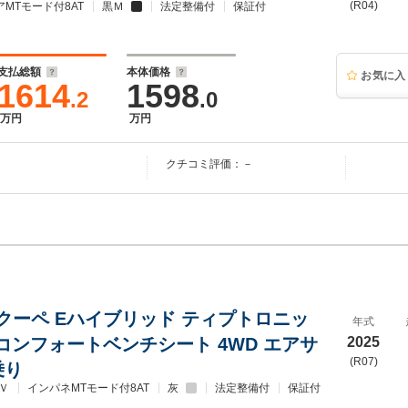
(R04)
アMTモード付8AT
黒Ｍ
法定整備付
保証付
支払総額
本体価格
お気に入
1614
1598
.2
.0
万円
万円
クチコミ評価：－
クーペ Eハイブリッド ティプトロニッ
年式
アコンフォートベンチシート 4WD エアサ
2025
(R07)
乗り
Ｖ
インパネMTモード付8AT
灰
法定整備付
保証付