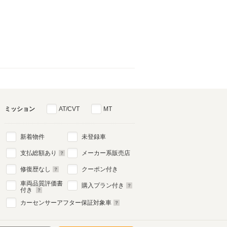
ミッション
AT/CVT
MT
新着物件
未登録車
支払総額あり
メーカー系販売店
修復歴なし
クーポン付き
車両品質評価書
購入プラン付き
付き
カーセンサーアフター保証対象車