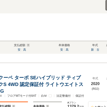
支払総額
本体価格
年式
安
高
安
高
新
古
クーペ ターボ SEハイブリッド ティプ
年式
クS 4WD 認定保証付 ライトウエイトス
2020
(R02)
G
Ｖ
フロアMTモード付8AT
白Ｍ
法定整備付
保証付
A
プラン
1379.2
支払総額
本体価格
万円