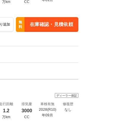
年09月
万km
CC
無
在庫確認・見積依頼
り追加
料
ディーラー保証
走行距離
排気量
車検有無
修復歴
2028(R10)
なし
1.2
3000
年09月
万km
CC