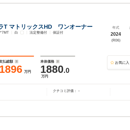
レラT マトリックスHD ワンオーナー
年式
7MT
白
法定整備付
保証付
2024
(R06)
支払総額
本体価格
お気に入
1896
1880
.0
万円
万円
クチコミ評価：－