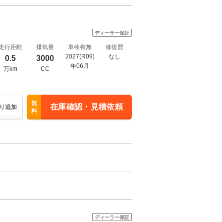
ディーラー保証
走行距離
排気量
車検有無
修復歴
2027(R09)
なし
0.5
3000
年06月
万km
CC
無
在庫確認・見積依頼
り追加
料
ディーラー保証