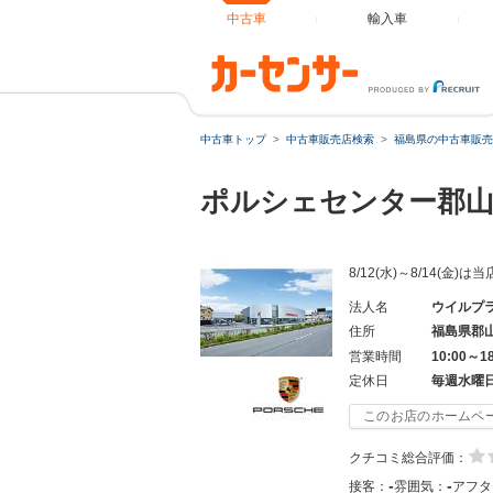
中古車
輸入車
中古車トップ
中古車販売店検索
福島県の中古車販売
ポルシェセンター郡
8/12(水)～8/14
法人名
ウイルプ
住所
福島県郡
営業時間
10:00～1
定休日
毎週水曜
このお店のホームペ
クチコミ総合評価：
-
-
接客：
雰囲気：
アフタ