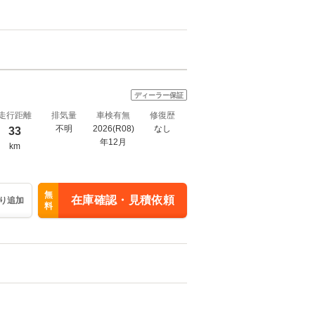
ディーラー保証
走行距離
排気量
車検有無
修復歴
不明
2026(R08)
なし
33
年12月
km
無
在庫確認・見積依頼
り追加
料