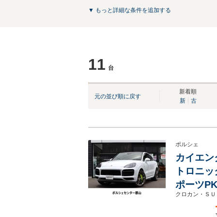
▼ もっと詳細な条件を追加する
11
台
NEW
NEW
NEW
NEW
NEW
新着順
元の並び順に戻す
新
古
ポルシェ
カイエン
トロニッ
ポーツPK
クロカン・ＳＵ