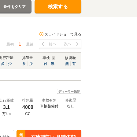
検索する
条件をクリア
スライドショーで見る
1
前へ
次へ
最初
最後
走行距離
排気量
車検
修復歴
多
少
多
少
付
無
無
有
ディーラー保証
走行距離
排気量
車検有無
修復歴
車検整備付
なし
3.1
4000
万km
CC
無