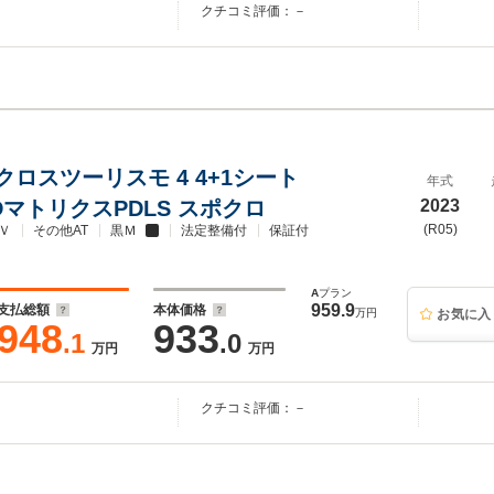
クチコミ評価：－
ロスツーリスモ 4 4+1シート
年式
EDマトリクスPDLS スポクロ
2023
(R05)
Ｖ
その他AT
黒Ｍ
法定整備付
保証付
A
プラン
959.9
支払総額
本体価格
万円
お気に入
948
933
.1
.0
万円
万円
クチコミ評価：－