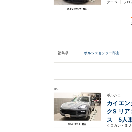
クーペ
フロ
福島県
ポルシェセンター郡山
8/3
ポルシェ
カイエン
クS リ
ス 5人
クロカン・ＳＵ