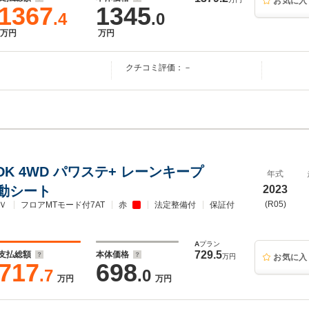
お気に入
1367
1345
.4
.0
万円
万円
クチコミ評価：－
DK 4WD パワステ+ レーンキープ
年式
電動シート
2023
(R05)
Ｖ
フロアMTモード付7AT
赤
法定整備付
保証付
A
プラン
729.5
支払総額
本体価格
万円
お気に入
717
698
.7
.0
万円
万円