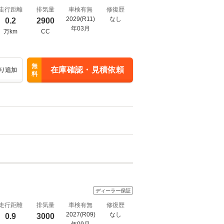
走行距離
排気量
車検有無
修復歴
2029(R11)
なし
0.2
2900
年03月
万km
CC
無
在庫確認・見積依頼
り追加
料
ディーラー保証
走行距離
排気量
車検有無
修復歴
2027(R09)
なし
0.9
3000