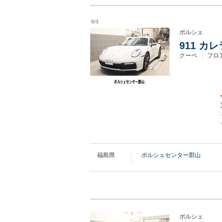
8/3
ポルシェ
911 カ
クーペ
フロア
福島県
ポルシェセンター郡山
ポルシェ