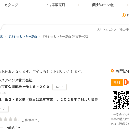
カタログ
中古車販売店
保険/ローン/他
ポルシェセンター郡山(中
店
ポルシェセンター郡山
ポルシェセンター郡山 (中古車一覧)
山
お問い
(金)は当店お休みとなります。何卒よろしくお願いいたします。
0
ラスアインス株式会社
無料
山市喜久田町松ヶ作１６－２００
MAP
8:30
日、第２・３火曜（祝日は通常営業）。２０２５年７月より変更
ージ
※一部ダイヤ
-
※車の購入に
点
(投稿数-件)
せはご遠慮く
-
-
ー：
品質：