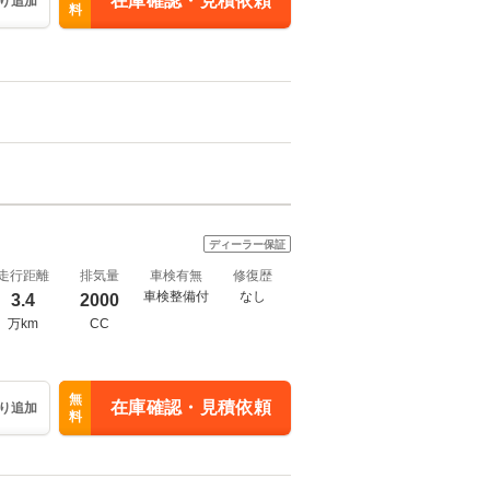
在庫確認・見積依頼
り追加
料
ディーラー保証
走行距離
排気量
車検有無
修復歴
車検整備付
なし
3.4
2000
万km
CC
無
在庫確認・見積依頼
り追加
料