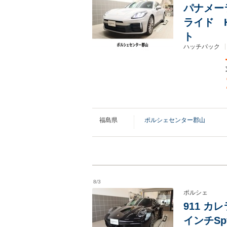
パナメーラ
ライド 
ト
ハッチバック
福島県
ポルシェセンター郡山
8/3
ポルシェ
911 カ
インチSp