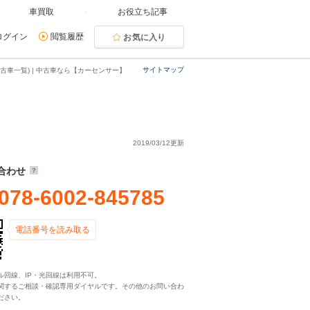
車買取
お役立ち記事
ログイン
閲覧履歴
お気に入り
サイトマップ
古車一覧) | 中古車なら【カーセンサー】
2019/03/12更新
合わせ
078-6002-845785
電話番号を読み取る
ル回線、IP・光回線は利用不可。
関するご相談・確認専用ダイヤルです。その他のお問い合わ
ださい。