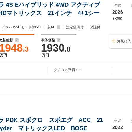
 4S Eハイブリッド 4WD アクティブ
年式
HDマトリックス 21インチ 4+1シー
2026
(R08)
インパネMTモード付8AT
灰Ｍ
法定整備付
保証付
支払総額
本体価格
お気に入
1948
1930
.3
.0
万円
万円
クチコミ評価：－
レラ PDK スポクロ スポエグ ACC 21
年式
yder マトリックスLED BOSE
2022