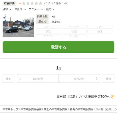
-
（クチコミ件数：
-
件）
総合評価
-
-
-
-
接客：
雰囲気：
アフター：
品質：
-
掲載台数
台
所在地
福島県
スタッフ
アフター
フェア
買取
保証
整備
クチコミ
クーポン
電話する
1
/1
最初
前の20件
次の20件
最後
田村郡（福島）の中古車販売店TOPへ
中古車トップ
中古車販売店検索
東北の中古車販売店
福島の中古車販売店
田村郡（福島）の