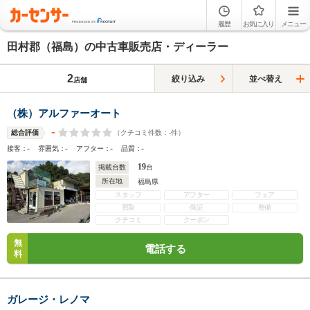
履歴
お気に入り
メニュー
田村郡（福島）の中古車販売店・ディーラー
2
絞り込み
並べ替え
店舗
（株）アルファーオート
-
（クチコミ件数：
-
件）
総合評価
-
-
-
-
接客：
雰囲気：
アフター：
品質：
19
掲載台数
台
所在地
福島県
スタッフ
アフター
フェア
買取
保証
整備
クチコミ
クーポン
無
電話する
料
ガレージ・レノマ